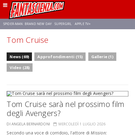
SPIDER-MAN: BRAND NEW DAY
SUPERGIRL
APPLE TV+
Tom Cruise
FRANCO RICCIARDIELLO
ZENDAYA
STAR TREK
AVENGERS: DOOMSDAY
News (69)
Approfondimenti (15)
Gallerie (1)
NETFLIX
SADIE SINK
CELIA ROSE GOODING
Video (28)
Tom Cruise sarà nel prossimo film
degli Avengers?
DI ANGELA BERNARDONI
MERCOLEDÌ 1 LUGLIO 2026
Secondo una voce di corridoio, l'attore di
Mission: