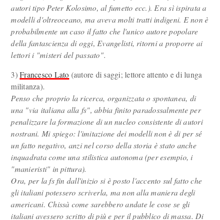
autori tipo Peter Kolosimo, al fumetto ecc.). Era sì ispirata a
modelli d'oltreoceano, ma aveva molti tratti indigeni. E non è
probabilmente un caso il fatto che l'unico autore popolare
della fantascienza di oggi, Evangelisti, ritorni a proporre ai
lettori i "misteri del passato"
.
3)
Francesco Lato
(autore di saggi; lettore attento e di lunga
militanza).
Penso che proprio la ricerca, organizzata o spontanea, di
una "via italiana alla fs", abbia finito paradossalmente per
penalizzare la formazione di un nucleo consistente di autori
nostrani. Mi spiego: l'imitazione dei modelli non è di per sé
un fatto negativo, anzi nel corso della storia è stato anche
inquadrata come una stilistica autonoma (per esempio, i
"manieristi" in pittura).
Ora, per la fs fin dall'inizio si è posto l'accento sul fatto che
gli italiani potessero scriverla, ma non alla maniera degli
americani. Chissà come sarebbero andate le cose se gli
italiani avessero scritto di più e per il pubblico di massa. Di