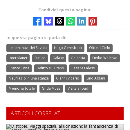
Condividi questa pagina:
In questa pagina si parla di:
Le aeronavi dei Savoia
Hugo Gernsback
Oltre il Cielo
Interplanet
Futuro
Galaxy
Galassia
Emilio Walesko
Franco Enna
Delitto su Titano
Cesare Falessi
Naufragio in una stanza
Gianni Vicario
Lino Aldani
Memoria totale
Gilda Musa
Visita al padr
ARTICOLI CORRELATI