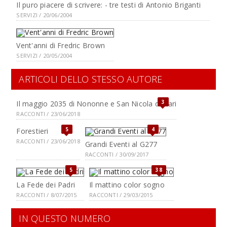
Il puro piacere di scrivere: - tre testi di Antonio Briganti
SERVIZI / 20/06/2004
Vent'anni di Fredric Brown
SERVIZI / 20/05/2004
ARTICOLI DELLO STESSO AUTORE
3
Il maggio 2035 di Nononne e San Nicola di Bari
RACCONTI / 23/06/2018
5
4
Forestieri
RACCONTI / 23/06/2018
Grandi Eventi al G277
RACCONTI / 30/09/2017
5
38
La Fede dei Padri
Il mattino color sogno
RACCONTI / 8/07/2015
RACCONTI / 29/03/2015
IN QUESTO NUMERO