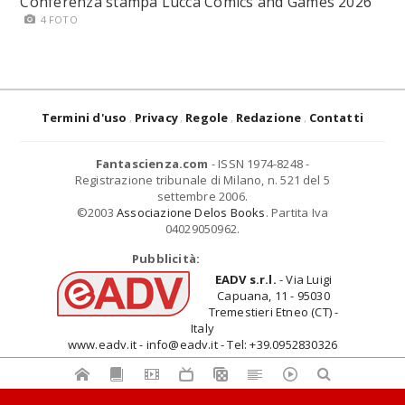
Conferenza stampa Lucca Comics and Games 2026
4 FOTO
Termini d'uso
Privacy
Regole
Redazione
Contatti
Fantascienza.com
- ISSN 1974-8248 -
Registrazione tribunale di Milano, n. 521 del 5
settembre 2006.
©2003
Associazione Delos Books
. Partita Iva
04029050962.
Pubblicità:
EADV s.r.l.
- Via Luigi
Capuana, 11 - 95030
Tremestieri Etneo (CT) -
Italy
www.eadv.it - info@eadv.it - Tel: +39.0952830326