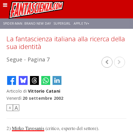
SPIDER-MAN: BRAND NEW DAY
SUPERGIRL
APPLE TV+
La fantascienza italiana alla ricerca della
FRANCO RICCIARDIELLO
ZENDAYA
STAR TREK
AVENGERS: DOOMSDAY
sua identità
Segue - Pagina 7
NETFLIX
SADIE SINK
STAR TREK: STRANGE NEW WORLDS
Articolo di
Vittorio Catani
Venerdì
20 settembre 2002
A
A
2)
Mirko Tavosanis
(critico, esperto del settore).