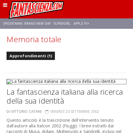
SPIDER-MAN: BRAND NEW DAY
SUPERGIRL
APPLE TV+
Memoria totale
FRANCO RICCIARDIELLO
ZENDAYA
STAR TREK
AVENGERS: DOOMSDAY
Approfondimenti (1)
NETFLIX
SADIE SINK
STAR TREK: STRANGE NEW WORLDS
La fantascienza italiana alla ricerca
della sua identità
DI VITTORIO CATANI
VENERDÌ 20 SETTEMBRE 2002
Questo articolo è la trascrizione dell'intervento tenuto
dall'autore alla Italcon 2002 (Fiuggi). I brevi estratti dai
racconti di Musa, Aldani, Miglieruolo e Sandrelli, inclusi nel