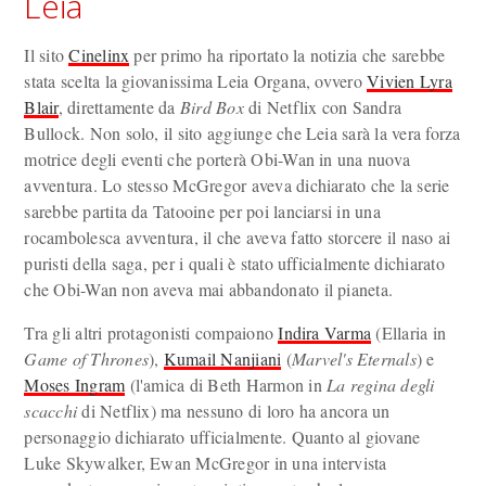
Leia
Il sito
Cinelinx
per primo ha riportato la notizia che sarebbe
stata scelta la giovanissima Leia Organa, ovvero
Vivien Lyra
Blair
, direttamente da
Bird Box
di Netflix con Sandra
Bullock. Non solo, il sito aggiunge che Leia sarà la vera forza
motrice degli eventi che porterà Obi-Wan in una nuova
avventura. Lo stesso McGregor aveva dichiarato che la serie
sarebbe partita da Tatooine per poi lanciarsi in una
rocambolesca avventura, il che aveva fatto storcere il naso ai
puristi della saga, per i quali è stato ufficialmente dichiarato
che Obi-Wan non aveva mai abbandonato il pianeta.
Tra gli altri protagonisti compaiono
Indira Varma
(Ellaria in
Game of Thrones
),
Kumail Nanjiani
(
Marvel's Eternals
) e
Moses Ingram
(l'amica di Beth Harmon in
La regina degli
scacchi
di Netflix) ma nessuno di loro ha ancora un
personaggio dichiarato ufficialmente. Quanto al giovane
Luke Skywalker, Ewan McGregor in una intervista