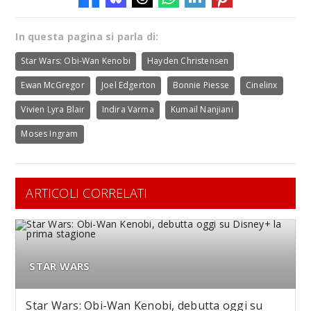
In questa pagina si parla di:
Star Wars: Obi-Wan Kenobi
Hayden Christensen
Ewan McGregor
Joel Edgerton
Bonnie Piesse
Cinelinx
Vivien Lyra Blair
Indira Varma
Kumail Nanjiani
Moses Ingram
ARTICOLI CORRELATI
STAR WARS
Star Wars: Obi-Wan Kenobi, debutta oggi su