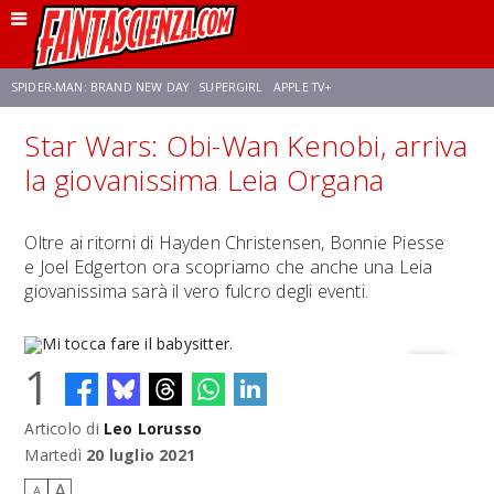
SPIDER-MAN: BRAND NEW DAY
SUPERGIRL
APPLE TV+
Star Wars: Obi-Wan Kenobi, arriva
FRANCO RICCIARDIELLO
ZENDAYA
STAR TREK
AVENGERS: DOOMSDAY
la giovanissima Leia Organa
NETFLIX
SADIE SINK
STAR TREK: STRANGE NEW WORLDS
Oltre ai ritorni di Hayden Christensen, Bonnie Piesse
e Joel Edgerton ora scopriamo che anche una Leia
giovanissima sarà il vero fulcro degli eventi.
1
Articolo di
Leo Lorusso
Mi tocca fare il babysitter.
Martedì
20 luglio 2021
A
A