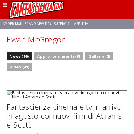
SPIDER-MAN: BRAND NEW DAY
SUPERGIRL
APPLE TV+
Ewan McGregor
FRANCO RICCIARDIELLO
ZENDAYA
STAR TREK
AVENGERS: DOOMSDAY
News (66)
Approfondimenti (9)
Gallerie (2)
NETFLIX
SADIE SINK
STAR TREK: STRANGE NEW WORLDS
Video (41)
Fantascienza cinema e tv in arrivo
in agosto coi nuovi film di Abrams
e Scott