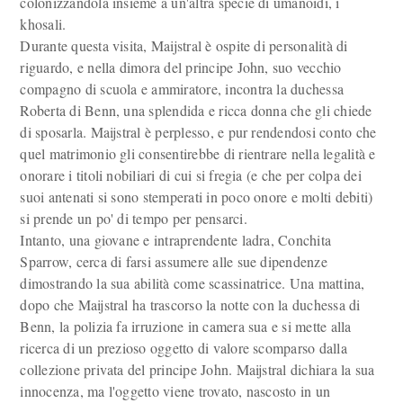
colonizzandola insieme a un'altra specie di umanoidi, i
khosali.
Durante questa visita, Maijstral è ospite di personalità di
riguardo, e nella dimora del principe John, suo vecchio
compagno di scuola e ammiratore, incontra la duchessa
Roberta di Benn, una splendida e ricca donna che gli chiede
di sposarla. Maijstral è perplesso, e pur rendendosi conto che
quel matrimonio gli consentirebbe di rientrare nella legalità e
onorare i titoli nobiliari di cui si fregia (e che per colpa dei
suoi antenati si sono stemperati in poco onore e molti debiti)
si prende un po' di tempo per pensarci.
Intanto, una giovane e intraprendente ladra, Conchita
Sparrow, cerca di farsi assumere alle sue dipendenze
dimostrando la sua abilità come scassinatrice. Una mattina,
dopo che Maijstral ha trascorso la notte con la duchessa di
Benn, la polizia fa irruzione in camera sua e si mette alla
ricerca di un prezioso oggetto di valore scomparso dalla
collezione privata del principe John. Maijstral dichiara la sua
innocenza, ma l'oggetto viene trovato, nascosto in un