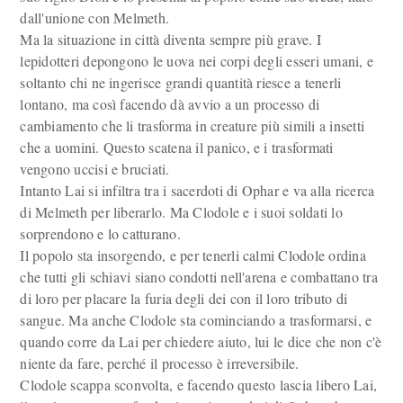
dall'unione con Melmeth.
Ma la situazione in città diventa sempre più grave. I
lepidotteri depongono le uova nei corpi degli esseri umani, e
soltanto chi ne ingerisce grandi quantità riesce a tenerli
lontano, ma così facendo dà avvio a un processo di
cambiamento che li trasforma in creature più simili a insetti
che a uomini. Questo scatena il panico, e i trasformati
vengono uccisi e bruciati.
Intanto Lai si infiltra tra i sacerdoti di Ophar e va alla ricerca
di Melmeth per liberarlo. Ma Clodole e i suoi soldati lo
sorprendono e lo catturano.
Il popolo sta insorgendo, e per tenerli calmi Clodole ordina
che tutti gli schiavi siano condotti nell'arena e combattano tra
di loro per placare la furia degli dei con il loro tributo di
sangue. Ma anche Clodole sta cominciando a trasformarsi, e
quando corre da Lai per chiedere aiuto, lui le dice che non c'è
niente da fare, perché il processo è irreversibile.
Clodole scappa sconvolta, e facendo questo lascia libero Lai,