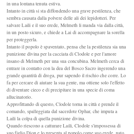
in una lontana tenuta estiva.
Intanto in città si sta diffondendo una grave pestilenza, che
sembra causata dalla polvere delle ali dei lepidotteri. Per
salvare Laili e il suo erede, Melmeth li manda via dalla città,
in un posto sicuro, e chiede a Lai di accompagnare la sorella
per proteggerla.
Intanto il popolo è spaventato, pensa che la pestilenza sia una
punizione divina per la cacciata di Clodole e per l'amore
insano di Melmeth per una sua concubina. Melmeth cerca di
entrare in contatto con la dea del Bosco Sacro ingerendo una
grande quantità di droga, pur sapendo il rischio che corre. Lo
fa per cercare di aiutare la sua gente, ma ottiene solo l'effetto
di diventare cieco e di precipitare in una specie di coma
allucinatorio.
Approfittando di questo, Clodole torna in città e prende il
comando, spalleggiata dal sacerdote Ophar, che imputa a
Laili la colpa di quella punizione divina.
Quando riescono a catturare Laili, Clodole s'impossessa di
suo figlio Dion e lo presenta al popolo come suo erede, nato