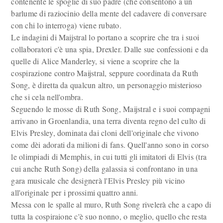
contenente le spoglie di suo padre (che consentono a un
barlume di raziocinio della mente del cadavere di conversare
con chi lo interroga) viene rubato.
Le indagini di Maijstral lo portano a scoprire che tra i suoi
collaboratori c'è una spia, Drexler. Dalle sue confessioni e da
quelle di Alice Manderley, si viene a scoprire che la
cospirazione contro Maijstral, seppure coordinata da Ruth
Song, è diretta da qualcun altro, un personaggio misterioso
che si cela nell'ombra.
Seguendo le mosse di Ruth Song, Maijstral e i suoi compagni
arrivano in Groenlandia, una terra diventa regno del culto di
Elvis Presley, dominata dai cloni dell'originale che vivono
come dèi adorati da milioni di fans. Quell'anno sono in corso
le olimpiadi di Memphis, in cui tutti gli imitatori di Elvis (tra
cui anche Ruth Song) della galassia si confrontano in una
gara musicale che designerà l'Elvis Presley più vicino
all'originale per i prossimi quattro anni.
Messa con le spalle al muro, Ruth Song rivelerà che a capo di
tutta la cospiraione c'è suo nonno, o meglio, quello che resta