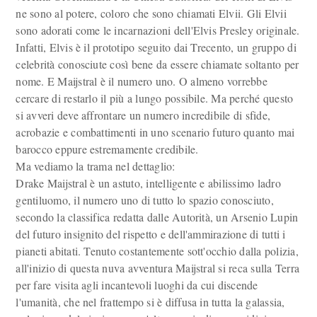
ne sono al potere, coloro che sono chiamati Elvii. Gli Elvii
sono adorati come le incarnazioni dell'Elvis Presley originale.
Infatti, Elvis è il prototipo seguito dai Trecento, un gruppo di
celebrità conosciute così bene da essere chiamate soltanto per
nome. E Maijstral è il numero uno. O almeno vorrebbe
cercare di restarlo il più a lungo possibile. Ma perché questo
si avveri deve affrontare un numero incredibile di sfide,
acrobazie e combattimenti in uno scenario futuro quanto mai
barocco eppure estremamente credibile.
Ma vediamo la trama nel dettaglio:
Drake Maijstral è un astuto, intelligente e abilissimo ladro
gentiluomo, il numero uno di tutto lo spazio conosciuto,
secondo la classifica redatta dalle Autorità, un Arsenio Lupin
del futuro insignito del rispetto e dell'ammirazione di tutti i
pianeti abitati. Tenuto costantemente sott'occhio dalla polizia,
all'inizio di questa nuva avventura Maijstral si reca sulla Terra
per fare visita agli incantevoli luoghi da cui discende
l'umanità, che nel frattempo si è diffusa in tutta la galassia,