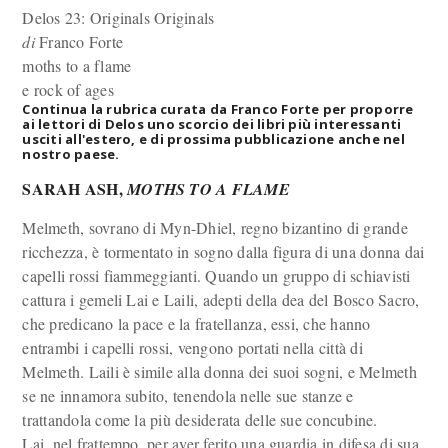
Delos 23: Originals
Originals
di
Franco Forte
moths to a flame
e rock of ages
Continua la rubrica curata da Franco Forte per proporre
ai lettori di Delos uno scorcio dei libri più interessanti
usciti all'estero, e di prossima pubblicazione anche nel
nostro paese.
SARAH ASH,
MOTHS TO A FLAME
Melmeth, sovrano di Myn-Dhiel, regno bizantino di grande
ricchezza, è tormentato in sogno dalla figura di una donna dai
capelli rossi fiammeggianti. Quando un gruppo di schiavisti
cattura i gemeli Lai e Laili, adepti della dea del Bosco Sacro,
che predicano la pace e la fratellanza, essi, che hanno
entrambi i capelli rossi, vengono portati nella città di
Melmeth. Laili è simile alla donna dei suoi sogni, e Melmeth
se ne innamora subito, tenendola nelle sue stanze e
trattandola come la più desiderata delle sue concubine.
Lai, nel frattempo, per aver ferito una guardia in difesa di sua