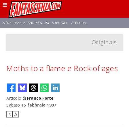
SPIDER-MAN: BRAND NEW DAY
SUPERGIRL
APPLE TV+
Originals
FRANCO RICCIARDIELLO
ZENDAYA
STAR TREK
AVENGERS: DOOMSDAY
NETFLIX
SADIE SINK
STAR TREK: STRANGE NEW WORLDS
Moths to a flame e Rock of ages
Articolo di
Franco Forte
Sabato
15 febbraio 1997
A
A