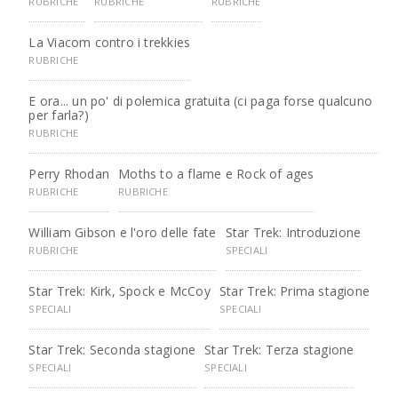
RUBRICHE
RUBRICHE
RUBRICHE
La Viacom contro i trekkies
RUBRICHE
E ora... un po' di polemica gratuita (ci paga forse qualcuno
per farla?)
RUBRICHE
Perry Rhodan
Moths to a flame e Rock of ages
RUBRICHE
RUBRICHE
William Gibson e l'oro delle fate
Star Trek: Introduzione
RUBRICHE
SPECIALI
Star Trek: Kirk, Spock e McCoy
Star Trek: Prima stagione
SPECIALI
SPECIALI
Star Trek: Seconda stagione
Star Trek: Terza stagione
SPECIALI
SPECIALI