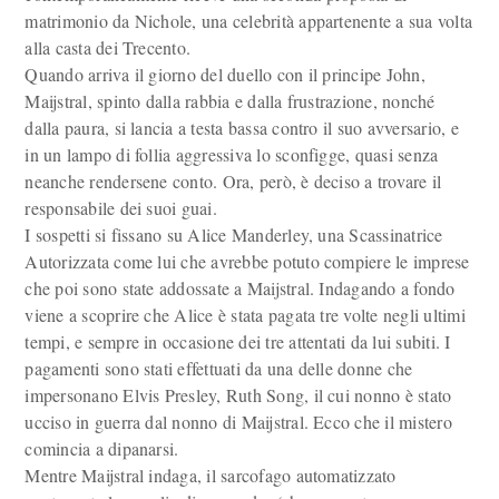
matrimonio da Nichole, una celebrità appartenente a sua volta
alla casta dei Trecento.
Quando arriva il giorno del duello con il principe John,
Maijstral, spinto dalla rabbia e dalla frustrazione, nonché
dalla paura, si lancia a testa bassa contro il suo avversario, e
in un lampo di follia aggressiva lo sconfigge, quasi senza
neanche rendersene conto. Ora, però, è deciso a trovare il
responsabile dei suoi guai.
I sospetti si fissano su Alice Manderley, una Scassinatrice
Autorizzata come lui che avrebbe potuto compiere le imprese
che poi sono state addossate a Maijstral. Indagando a fondo
viene a scoprire che Alice è stata pagata tre volte negli ultimi
tempi, e sempre in occasione dei tre attentati da lui subiti. I
pagamenti sono stati effettuati da una delle donne che
impersonano Elvis Presley, Ruth Song, il cui nonno è stato
ucciso in guerra dal nonno di Maijstral. Ecco che il mistero
comincia a dipanarsi.
Mentre Maijstral indaga, il sarcofago automatizzato