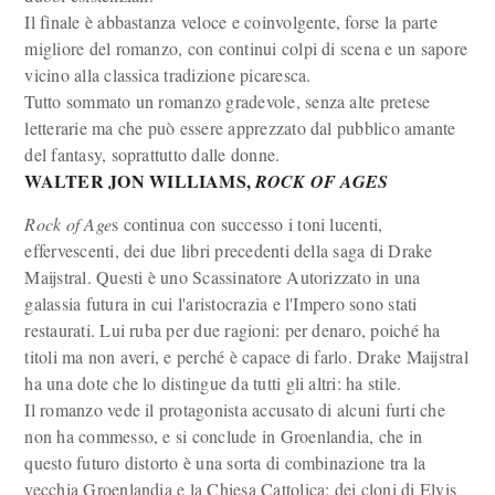
Il finale è abbastanza veloce e coinvolgente, forse la parte
migliore del romanzo, con continui colpi di scena e un sapore
vicino alla classica tradizione picaresca.
Tutto sommato un romanzo gradevole, senza alte pretese
letterarie ma che può essere apprezzato dal pubblico amante
del fantasy, soprattutto dalle donne.
WALTER JON WILLIAMS,
ROCK OF AGES
Rock of Age
s continua con successo i toni lucenti,
effervescenti, dei due libri precedenti della saga di Drake
Maijstral. Questi è uno Scassinatore Autorizzato in una
galassia futura in cui l'aristocrazia e l'Impero sono stati
restaurati. Lui ruba per due ragioni: per denaro, poiché ha
titoli ma non averi, e perché è capace di farlo. Drake Maijstral
ha una dote che lo distingue da tutti gli altri: ha stile.
Il romanzo vede il protagonista accusato di alcuni furti che
non ha commesso, e si conclude in Groenlandia, che in
questo futuro distorto è una sorta di combinazione tra la
vecchia Groenlandia e la Chiesa Cattolica: dei cloni di Elvis