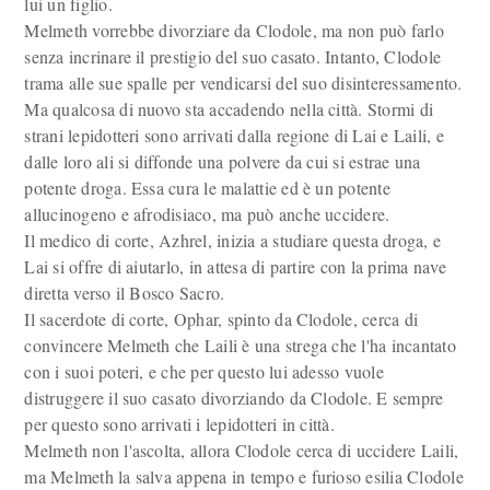
lui un figlio.
Melmeth vorrebbe divorziare da Clodole, ma non può farlo
senza incrinare il prestigio del suo casato. Intanto, Clodole
trama alle sue spalle per vendicarsi del suo disinteressamento.
Ma qualcosa di nuovo sta accadendo nella città. Stormi di
strani lepidotteri sono arrivati dalla regione di Lai e Laili, e
dalle loro ali si diffonde una polvere da cui si estrae una
potente droga. Essa cura le malattie ed è un potente
allucinogeno e afrodisiaco, ma può anche uccidere.
Il medico di corte, Azhrel, inizia a studiare questa droga, e
Lai si offre di aiutarlo, in attesa di partire con la prima nave
diretta verso il Bosco Sacro.
Il sacerdote di corte, Ophar, spinto da Clodole, cerca di
convincere Melmeth che Laili è una strega che l'ha incantato
con i suoi poteri, e che per questo lui adesso vuole
distruggere il suo casato divorziando da Clodole. E sempre
per questo sono arrivati i lepidotteri in città.
Melmeth non l'ascolta, allora Clodole cerca di uccidere Laili,
ma Melmeth la salva appena in tempo e furioso esilia Clodole