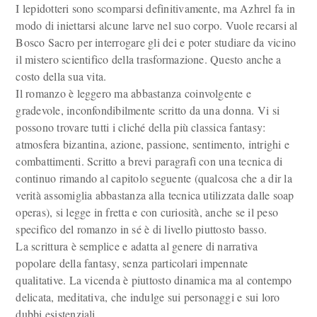
I lepidotteri sono scomparsi definitivamente, ma Azhrel fa in
modo di iniettarsi alcune larve nel suo corpo. Vuole recarsi al
Bosco Sacro per interrogare gli dei e poter studiare da vicino
il mistero scientifico della trasformazione. Questo anche a
costo della sua vita.
Il romanzo è leggero ma abbastanza coinvolgente e
gradevole, inconfondibilmente scritto da una donna. Vi si
possono trovare tutti i cliché della più classica fantasy:
atmosfera bizantina, azione, passione, sentimento, intrighi e
combattimenti. Scritto a brevi paragrafi con una tecnica di
continuo rimando al capitolo seguente (qualcosa che a dir la
verità assomiglia abbastanza alla tecnica utilizzata dalle soap
operas), si legge in fretta e con curiosità, anche se il peso
specifico del romanzo in sé è di livello piuttosto basso.
La scrittura è semplice e adatta al genere di narrativa
popolare della fantasy, senza particolari impennate
qualitative. La vicenda è piuttosto dinamica ma al contempo
delicata, meditativa, che indulge sui personaggi e sui loro
dubbi esistenziali.