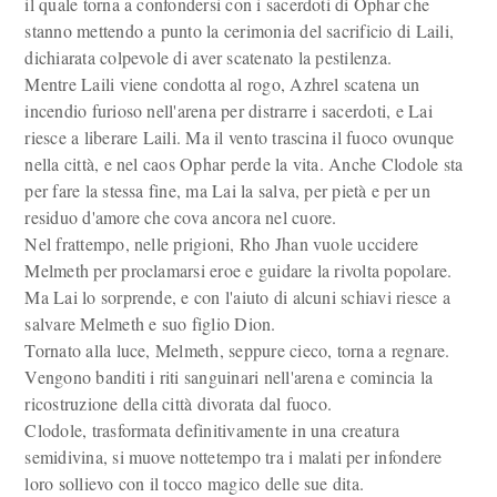
il quale torna a confondersi con i sacerdoti di Ophar che
stanno mettendo a punto la cerimonia del sacrificio di Laili,
dichiarata colpevole di aver scatenato la pestilenza.
Mentre Laili viene condotta al rogo, Azhrel scatena un
incendio furioso nell'arena per distrarre i sacerdoti, e Lai
riesce a liberare Laili. Ma il vento trascina il fuoco ovunque
nella città, e nel caos Ophar perde la vita. Anche Clodole sta
per fare la stessa fine, ma Lai la salva, per pietà e per un
residuo d'amore che cova ancora nel cuore.
Nel frattempo, nelle prigioni, Rho Jhan vuole uccidere
Melmeth per proclamarsi eroe e guidare la rivolta popolare.
Ma Lai lo sorprende, e con l'aiuto di alcuni schiavi riesce a
salvare Melmeth e suo figlio Dion.
Tornato alla luce, Melmeth, seppure cieco, torna a regnare.
Vengono banditi i riti sanguinari nell'arena e comincia la
ricostruzione della città divorata dal fuoco.
Clodole, trasformata definitivamente in una creatura
semidivina, si muove nottetempo tra i malati per infondere
loro sollievo con il tocco magico delle sue dita.