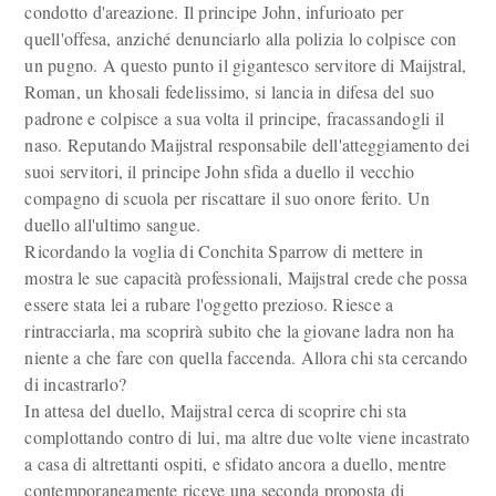
condotto d'areazione. Il principe John, infurioato per
quell'offesa, anziché denunciarlo alla polizia lo colpisce con
un pugno. A questo punto il gigantesco servitore di Maijstral,
Roman, un khosali fedelissimo, si lancia in difesa del suo
padrone e colpisce a sua volta il principe, fracassandogli il
naso. Reputando Maijstral responsabile dell'atteggiamento dei
suoi servitori, il principe John sfida a duello il vecchio
compagno di scuola per riscattare il suo onore ferito. Un
duello all'ultimo sangue.
Ricordando la voglia di Conchita Sparrow di mettere in
mostra le sue capacità professionali, Maijstral crede che possa
essere stata lei a rubare l'oggetto prezioso. Riesce a
rintracciarla, ma scoprirà subito che la giovane ladra non ha
niente a che fare con quella faccenda. Allora chi sta cercando
di incastrarlo?
In attesa del duello, Maijstral cerca di scoprire chi sta
complottando contro di lui, ma altre due volte viene incastrato
a casa di altrettanti ospiti, e sfidato ancora a duello, mentre
contemporaneamente riceve una seconda proposta di