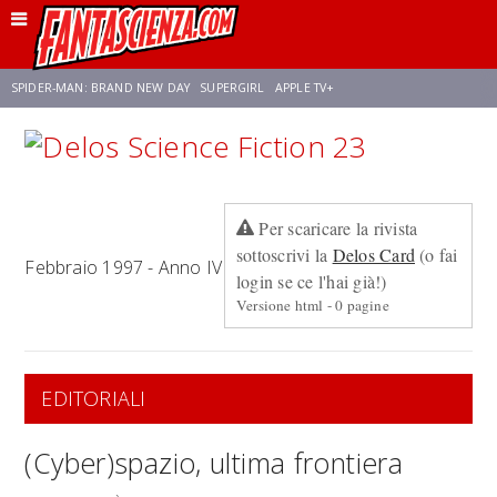
SPIDER-MAN: BRAND NEW DAY
SUPERGIRL
APPLE TV+
FRANCO RICCIARDIELLO
ZENDAYA
STAR TREK
AVENGERS: DOOMSDAY
Per scaricare la rivista
NETFLIX
SADIE SINK
STAR TREK: STRANGE NEW WORLDS
sottoscrivi la
Delos Card
(o fai
Febbraio 1997 - Anno IV
login se ce l'hai già!)
Versione html - 0 pagine
EDITORIALI
(Cyber)spazio, ultima frontiera