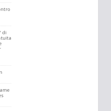
ontro
' di
tuita
e
r
n
flame
es