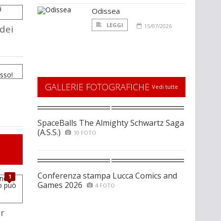
Odissea
LEGGI
15/07/2026
dei
GALLERIE FOTOGRAFICHE
Vedi tutte
SpaceBalls The Almighty Schwartz Saga
(A.S.S.)
10 FOTO
Conferenza stampa Lucca Comics and
1
Games 2026
4 FOTO
r