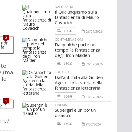
DALL'ITALIA
Il Qualunquismo sulla
i
fantascienza di Mauro
Covacich
LEGGI
26/07/2026
2
CONTAMINAZIONI
Da qualche parte nel
tempo: la fantascienza
degli Iron Maiden
LEGGI
nte
26/07/2026
e (ma
EDITORIA
Dall’antichità alla Golden
 lo
Age: ecco la storia della
fantascienza letteraria
LEGGI
16/07/2026
1
CINEMA
Supergirl è un po' un
disastro
one?
LEGGI
8/07/2026