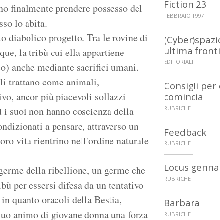
Fiction 23
no finalmente prendere possesso del
FEBBRAIO 1997
sso lo abita.
to diabolico progetto. Tra le rovine di
(Cyber)spazi
ultima front
que, la tribù cui ella appartiene
EDITORIALI
nco) anche mediante sacrifici umani.
li trattano come animali,
Consigli per 
ivo, ancor più piacevoli sollazzi
comincia
RUBRICHE
d i suoi non hanno coscienza della
ondizionati a pensare, attraverso un
Feedback
loro vita rientrino nell'ordine naturale
RUBRICHE
Locus gennai
 germe della ribellione, un germe che
RUBRICHE
ibù per essersi difesa da un tentativo
 in quanto oracoli della Bestia,
Barbara
 suo animo di giovane donna una forza
RUBRICHE