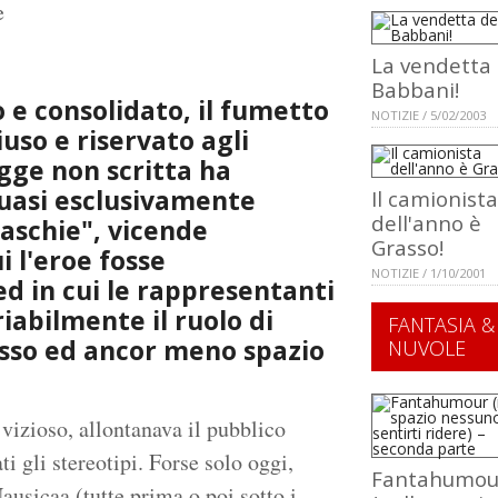
e
La vendetta 
Babbani!
e consolidato, il fumetto
NOTIZIE / 5/02/2003
uso e riservato agli
gge non scritta ha
uasi esclusivamente
Il camionista
dell'anno è
maschie", vicende
Grasso!
i l'eroe fosse
NOTIZIE / 1/10/2001
ed in cui le rappresentanti
riabilmente il ruolo di
FANTASIA &
osso ed ancor meno spazio
NUVOLE
 vizioso, allontanava il pubblico
 gli stereotipi. Forse solo oggi,
Fantahumou
ausicaa (tutte prima o poi sotto i