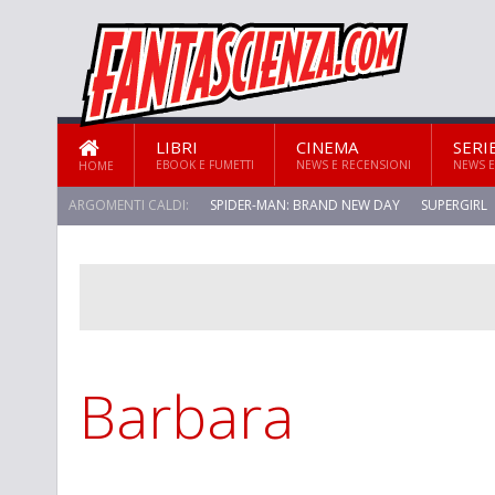
LIBRI
CINEMA
SERI
EBOOK E FUMETTI
NEWS E RECENSIONI
NEWS E
HOME
ARGOMENTI CALDI:
SPIDER-MAN: BRAND NEW DAY
SUPERGIRL
Barbara