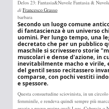
Delos 23: Fantasia&Nuvole
Fantasia & Nuvol
Francesco Grasso
di
barbara
Secondo un luogo comune antico 
di fantascienza è un universo chi
uomini. Per lungo tempo, una le
decretato che per un pubblico q
maschile si scrivessero storie "
muscolari e dense d'azione, in cu
inevitabilmente macho e virile, 
del gentil sesso recitassero inva
comparse, con pochi vestiti ind
e spessore.
Questa consuetudine sciovinista, in un circolo
femminile, e rendeva quindi sempre più marcati
grazie a nuove eroine quali Legs, Cybersix o N