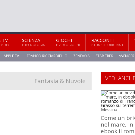
E TV
SCIENZA
GIOCHI
RACCONTI
 VIDEO
E TECNOLOGIA
E VIDEOGIOCHI
E FUMETTI ORIGINALI
APPLE TV+
FRANCO RICCIARDIELLO
ZENDAYA
STAR TREK
AVENGER
VEDI ANCH
Fantasia & Nuvole
Come un bri
nel mare, in
ebook il ro