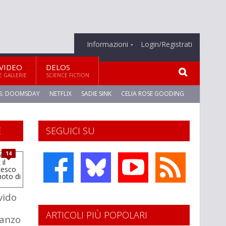
Informazioni
Login/Registrati
VIDEO
DELOS
E GALLERIE
SCIENCE FICTION
S: DOOMSDAY
NETFLIX
SADIE SINK
CELIA ROSE GOODING
E
SEGUICI SU
14
vido
ARTICOLI PIÙ POPOLARI
manzo