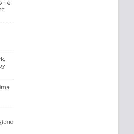
on e
te
e
rk,
oy
rima
gione