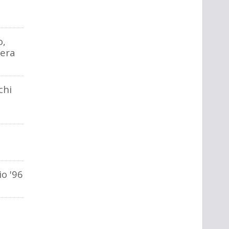
o,
iera
chi
o '96