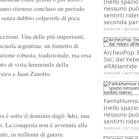
(nello spazio
siamo ritenere concluso un periodo
nessuno può
sentirti rider
o senza dubbio colpevole di poca
seconda par
RUBRICHE / 28/03/20
cezioni. Una delle più importanti,
a scuola argentina: un fumetto di
ArcheoPop: E
azione robusta, tradizionale, ma resa
Sio’, dal Yeb
nto di vista femminile della
all’Atlantide
reiro e Juan Zanotto.
RUBRICHE / 24/01/20
FantaHumou
(nello spazio
nessuno può
a è sotto il dominio dagli Adri, una
sentirti ride
li. La conquista non è avvenuta alla
RUBRICHE / 29/11/20
atti, in millenni di guerre