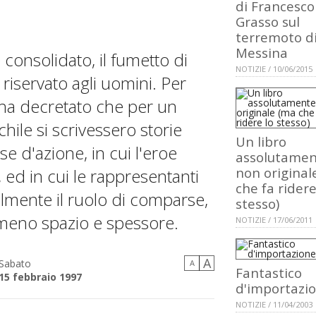
di Francesco
Grasso sul
terremoto d
Messina
onsolidato, il fumetto di
NOTIZIE / 10/06/2015
riservato agli uomini. Per
 ha decretato che per un
ile si scrivessero storie
Un libro
e d'azione, in cui l'eroe
assolutame
non original
 ed in cui le rappresentanti
che fa ridere
bilmente il ruolo di comparse,
stesso)
 meno spazio e spessore.
NOTIZIE / 17/06/2011
A
Sabato
A
Fantastico
15 febbraio 1997
d'importazi
NOTIZIE / 11/04/2003