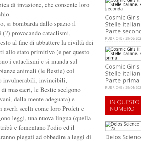
nica di invasione, che consente loro
chio.
Cosmic Girls I
to, si bombarda dallo spazio il
Stelle italian
Parte secon
i (?) provocando cataclismi,
RUBRICHE / 29/06/20
sto al fine di abbattere la civiltà dei
ti allo stato primitivo (e per questo
ono i cataclismi e si manda sul
Cosmic Girls I
bianze animali (le Bestie) col
Stelle italian
 invulnerabili, invincibili,
Parte prima
RUBRICHE / 29/04/20
 di massacri, le Bestie scelgono
ovani, dalla mente adeguata) e
IN QUESTO
i averli scelti come loro Profeti e
NUMERO
gono leggi, una nuova lingua (quella
 tribù e fomentano l'odio ed il
saranno piegati ad obbedire a leggi di
Delos Scienc