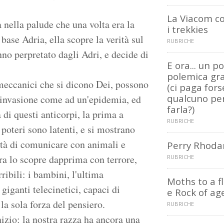
La Viacom c
 nella palude che una volta era la
i trekkies
base Adria, ella scopre la verità sul
RUBRICHE
nno perpretato dagli Adri, e decide di
E ora... un po
polemica gra
i meccanici che si dicono Dei, possono
(ci paga fors
qualcuno pe
l'invasione come ad un'epidemia, ed
farla?)
 di questi anticorpi, la prima a
RUBRICHE
i poteri sono latenti, e si mostrano
ità di comunicare con animali e
Perry Rhoda
ara lo scopre dapprima con terrore,
RUBRICHE
ribili: i bambini, l'ultima
Moths to a 
giganti telecinetici, capaci di
e Rock of ag
la sola forza del pensiero.
RUBRICHE
nizio: la nostra razza ha ancora una