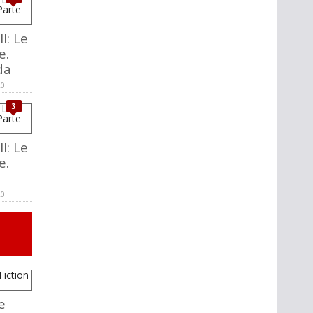
I: Le
e.
da
20
3
I: Le
e.
20
e