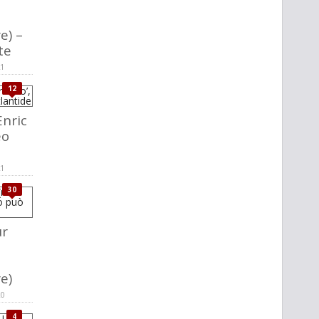
e) –
te
21
12
nric
eo
21
30
r
re)
20
4