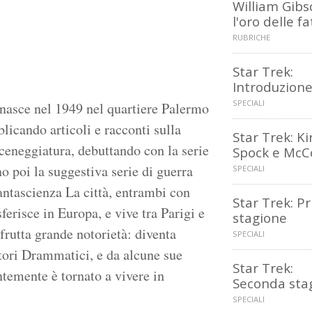
William Gibs
l'oro delle fa
RUBRICHE
Star Trek:
Introduzion
SPECIALI
 nasce nel 1949 nel quartiere Palermo
icando articoli e racconti sulla
Star Trek: Ki
ceneggiatura, debuttando con la serie
Spock e McC
o poi la suggestiva serie di guerra
SPECIALI
fantascienza La città, entrambi con
Star Trek: P
ferisce in Europa, e vive tra Parigi e
stagione
 frutta grande notorietà: diventa
SPECIALI
ori Drammatici, e da alcune sue
Star Trek:
ntemente è tornato a vivere in
Seconda sta
SPECIALI