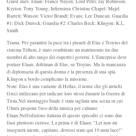
Guest stars: Elaan: France Nuyen; Lord Petri: Jay Robinson;
Kryton: Tony Young; Infermiera Christine Chapel: Majel
Barrett; Watson: Victor Brandt; Evans: Lee Duncan; Guardia
#1: Dick Durock; Guardia #2: Charles Beck; Klingon: K.L.
Smith
Trama: Per garantire la pace tra i pianeti di Elas e Troyius del
sistema Tellum, è stato combinato un matrimonio tra due
membri di alto rango dei rispettivi governi. L'Enterprise deve
portare Elaan, dohlman di Elas, su Troyius. Ma la mancanza
di diplomazia di questa donna e la presenza di una spia
Klingon a bordo complicano la missione.
Note: Elas è una variante di Hellas, il nome che gli antichi
Greci utilizzano per indicare loro stessi durante la Guerra di
Troia.Nel montaggio finale è stata tagliata una scena in cui
Uhura propone l'uso della musica per calmare
Elaan.Nell'edizione italiana di questo episodio ci sono due
frasi piuttosto curiose. La prima è di Elaan: "Lei non mi
insegnerà niente, capitano, dovessi stare qui 10 anni luce!"