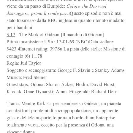
viene da un passo di Euripide:
Coloro che Dio vuol
distruggere, prima li rende pazzi
Questo episodio non è mai
stato trasmesso dalla BBC inglese in quanto ritenuto inadatto
per i bambini.
3.17
- The Mark of Gideon [Il marchio di Gideon]
Prima trasmissione USA: 17-01-69 (NBC)Data stellare:
5423.4Internet rating: 397Su La pista delle stelle: Missione di
contagio (6) 11.78
Regia: Jud Taylor
Soggetto e sceneggiatura: George F. Slavin e Stanley Adams
Musica: Fred Steiner
Guest stars: Odona: Sharon Acker; Hodin: David Hurst;
Krodak: Gene Dynarski; Amm. Fitzgerald: Richard Derr
Trama: Mentre Kirk sta per scendere su Gideon, un pianeta
con dei forti problemi di sovrappopolazione, un apparente
guasto del teletrasporto lo porta a bordo di un'Enterprise
totalmente vuota, eccetto per la presenza di Odona, una
giovane donna.