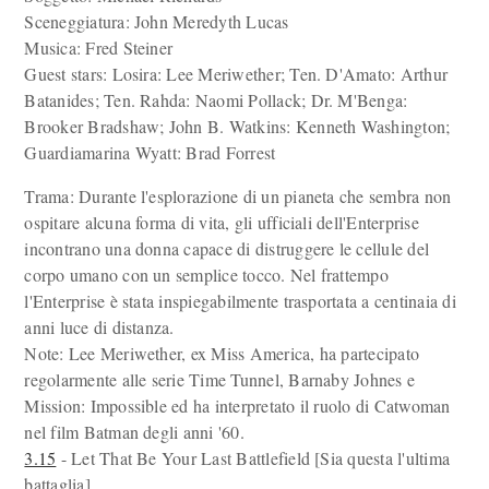
Sceneggiatura: John Meredyth Lucas
Musica: Fred Steiner
Guest stars: Losira: Lee Meriwether; Ten. D'Amato: Arthur
Batanides; Ten. Rahda: Naomi Pollack; Dr. M'Benga:
Brooker Bradshaw; John B. Watkins: Kenneth Washington;
Guardiamarina Wyatt: Brad Forrest
Trama: Durante l'esplorazione di un pianeta che sembra non
ospitare alcuna forma di vita, gli ufficiali dell'Enterprise
incontrano una donna capace di distruggere le cellule del
corpo umano con un semplice tocco. Nel frattempo
l'Enterprise è stata inspiegabilmente trasportata a centinaia di
anni luce di distanza.
Note: Lee Meriwether, ex Miss America, ha partecipato
regolarmente alle serie Time Tunnel, Barnaby Johnes e
Mission: Impossible ed ha interpretato il ruolo di Catwoman
nel film Batman degli anni '60.
3.15
- Let That Be Your Last Battlefield [Sia questa l'ultima
battaglia]