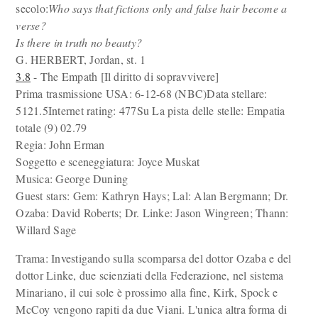
secolo:
Who says that fictions only and false hair become a
verse?
Is there in truth no beauty?
G. HERBERT, Jordan, st. 1
3.8
- The Empath [Il diritto di sopravvivere]
Prima trasmissione USA: 6-12-68 (NBC)Data stellare:
5121.5Internet rating: 477Su La pista delle stelle: Empatia
totale (9) 02.79
Regia: John Erman
Soggetto e sceneggiatura: Joyce Muskat
Musica: George Duning
Guest stars: Gem: Kathryn Hays; Lal: Alan Bergmann; Dr.
Ozaba: David Roberts; Dr. Linke: Jason Wingreen; Thann:
Willard Sage
Trama: Investigando sulla scomparsa del dottor Ozaba e del
dottor Linke, due scienziati della Federazione, nel sistema
Minariano, il cui sole è prossimo alla fine, Kirk, Spock e
McCoy vengono rapiti da due Viani. L'unica altra forma di