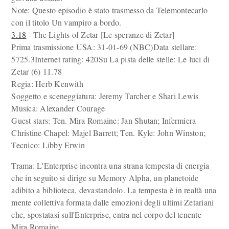
Note: Questo episodio è stato trasmesso da Telemontecarlo
con il titolo Un vampiro a bordo.
3.18
- The Lights of Zetar [Le speranze di Zetar]
Prima trasmissione USA: 31-01-69 (NBC)Data stellare:
5725.3Internet rating: 420Su La pista delle stelle: Le luci di
Zetar (6) 11.78
Regia: Herb Kenwith
Soggetto e sceneggiatura: Jeremy Tarcher e Shari Lewis
Musica: Alexander Courage
Guest stars: Ten. Mira Romaine: Jan Shutan; Infermiera
Christine Chapel: Majel Barrett; Ten. Kyle: John Winston;
Tecnico: Libby Erwin
Trama: L'Enterprise incontra una strana tempesta di energia
che in seguito si dirige su Memory Alpha, un planetoide
adibito a biblioteca, devastandolo. La tempesta è in realtà una
mente collettiva formata dalle emozioni degli ultimi Zetariani
che, spostatasi sull'Enterprise, entra nel corpo del tenente
Mira Romaine.