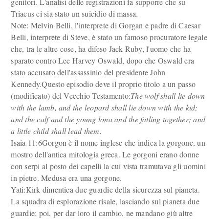
genitori. L'analisi delle registrazioni fa supporre che su
Triacus ci sia stato un suicidio di massa.
Note: Melvin Belli, l'interprete di Gorgan e padre di Caesar
Belli, interprete di Steve, è stato un famoso procuratore legale
che, tra le altre cose, ha difeso Jack Ruby, l'uomo che ha
sparato contro Lee Harvey Oswald, dopo che Oswald era
stato accusato dell'assassinio del presidente John
Kennedy.Questo episodio deve il proprio titolo a un passo
(modificato) del Vecchio Testamento:
The wolf shall lie down
with the lamb, and the leopard shall lie down with the kid;
and the calf and the young lona and the fatling together; and
a little child shall lead them.
Isaia 11:6Gorgon è il nome inglese che indica la gorgone, un
mostro dell'antica mitologia greca. Le gorgoni erano donne
con serpi al posto dei capelli la cui vista tramutava gli uomini
in pietre. Medusa era una gorgone.
Yati:Kirk dimentica due guardie della sicurezza sul pianeta.
La squadra di esplorazione risale, lasciando sul pianeta due
guardie; poi, per dar loro il cambio, ne mandano giù altre