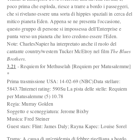
poco prima che esploda, riesce a trarre a bordo i passeggeri,
che si rivelano essere una sorta di hippies spaziali in cerca del
mitico pianeta Eden. Appena se ne presenta l'occasione,
questo gruppo di persone si impossessa dell'Enterprise e
punta verso un pianeta che loro credono essere l'Eden.
Note: CharlesNapier ha interpretato anche il ruolo del
cantante country/western Tucker McElroy nel film
The Blues
Brothers
.
3.21
- Requiem for Methuselah [Requiem per Matusalemme]
*
Prima trasmissione USA: 14-02-69 (NBC)Data stellare:
5843.7Internet rating: 590Su La pista delle stelle: Requiem
per Matusalemme (5) 10.78
Regia: Murray Golden
Soggetto e sceneggiatura: Jerome Bixby
Musica: Fred Steiner
Guest stars: Flint: James Daly; Rayna Kapec: Louise Sorel
Trama: A causa di un'epidemia di febbre rigelliana a bordo