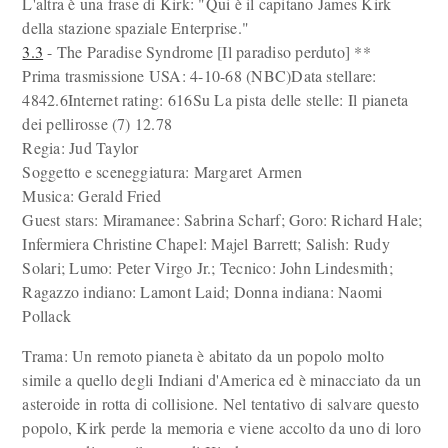
L'altra è una frase di Kirk: "Qui è il capitano James Kirk
della stazione spaziale Enterprise."
3.3
- The Paradise Syndrome [Il paradiso perduto] **
Prima trasmissione USA: 4-10-68 (NBC)Data stellare:
4842.6Internet rating: 616Su La pista delle stelle: Il pianeta
dei pellirosse (7) 12.78
Regia: Jud Taylor
Soggetto e sceneggiatura: Margaret Armen
Musica: Gerald Fried
Guest stars: Miramanee: Sabrina Scharf; Goro: Richard Hale;
Infermiera Christine Chapel: Majel Barrett; Salish: Rudy
Solari; Lumo: Peter Virgo Jr.; Tecnico: John Lindesmith;
Ragazzo indiano: Lamont Laid; Donna indiana: Naomi
Pollack
Trama: Un remoto pianeta è abitato da un popolo molto
simile a quello degli Indiani d'America ed è minacciato da un
asteroide in rotta di collisione. Nel tentativo di salvare questo
popolo, Kirk perde la memoria e viene accolto da uno di loro