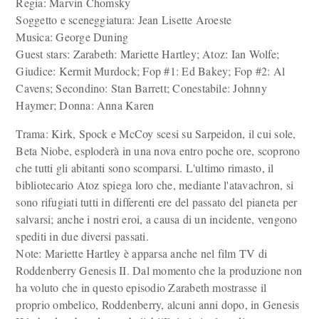
Regia: Marvin Chomsky
Soggetto e sceneggiatura: Jean Lisette Aroeste
Musica: George Duning
Guest stars: Zarabeth: Mariette Hartley; Atoz: Ian Wolfe;
Giudice: Kermit Murdock; Fop #1: Ed Bakey; Fop #2: Al
Cavens; Secondino: Stan Barrett; Conestabile: Johnny
Haymer; Donna: Anna Karen
Trama: Kirk, Spock e McCoy scesi su Sarpeidon, il cui sole,
Beta Niobe, esploderà in una nova entro poche ore, scoprono
che tutti gli abitanti sono scomparsi. L'ultimo rimasto, il
bibliotecario Atoz spiega loro che, mediante l'atavachron, si
sono rifugiati tutti in differenti ere del passato del pianeta per
salvarsi; anche i nostri eroi, a causa di un incidente, vengono
spediti in due diversi passati.
Note: Mariette Hartley è apparsa anche nel film TV di
Roddenberry Genesis II. Dal momento che la produzione non
ha voluto che in questo episodio Zarabeth mostrasse il
proprio ombelico, Roddenberry, alcuni anni dopo, in Genesis