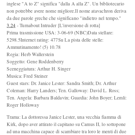
inglese "A to Z" significa "dalla A alla Z". Un bibliotecario
non potrebbe avere nome migliore.Il nome atavachron deriva
da due parole greche che significano "indietro nel tempo."
3.24
- Turnabout Intruder [L'inversione di rotta]
Prima trasmissione USA: 3-06-69 (NBC)Data stellare:
5298.5Internet rating: 477Su La pista delle stelle:
Ammutinamento! (5) 10.78
Regia: Herb Wallerstein
Soggetto: Gene Roddenberry
Sceneggiatura: Arthur H. Singer
Musica: Fred Steiner
Guest stars: Dr. Janice Lester: Sandra Smith; Dr. Arthur
Coleman: Harry Landers; Ten. Galloway: David L. Ross;
Ten. Angela: Barbara Baldavin; Guardia: John Boyer; Lemli:
Roger Holloway
Trama: La dottoressa Janice Lester, una vecchia fiamma di
Kirk, dopo aver attirato il capitano su Camus II, lo sottopone
ad una macchina capace di scambiare tra loro le menti di due