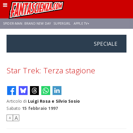
SPIDER-MAN: BRAND NEW DAY
SUPERGIRL
APPLE TV+
SPECIALE
FRANCO RICCIARDIELLO
ZENDAYA
STAR TREK
AVENGERS: DOOMSDAY
NETFLIX
SADIE SINK
STAR TREK: STRANGE NEW WORLDS
Star Trek: Terza stagione
Articolo di
Luigi Rosa e Silvio Sosio
Sabato
15 febbraio 1997
A
A