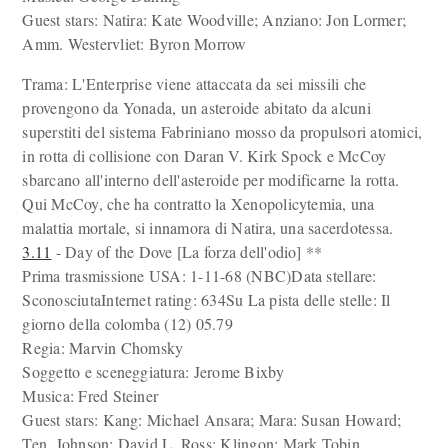
Guest stars: Natira: Kate Woodville; Anziano: Jon Lormer;
Amm. Westervliet: Byron Morrow
Trama: L'Enterprise viene attaccata da sei missili che
provengono da Yonada, un asteroide abitato da alcuni
superstiti del sistema Fabriniano mosso da propulsori atomici,
in rotta di collisione con Daran V. Kirk Spock e McCoy
sbarcano all'interno dell'asteroide per modificarne la rotta.
Qui McCoy, che ha contratto la Xenopolicytemia, una
malattia mortale, si innamora di Natira, una sacerdotessa.
3.11
- Day of the Dove [La forza dell'odio] **
Prima trasmissione USA: 1-11-68 (NBC)Data stellare:
SconosciutaInternet rating: 634Su La pista delle stelle: Il
giorno della colomba (12) 05.79
Regia: Marvin Chomsky
Soggetto e sceneggiatura: Jerome Bixby
Musica: Fred Steiner
Guest stars: Kang: Michael Ansara; Mara: Susan Howard;
Ten. Johnson: David L. Ross; Klingon: Mark Tobin