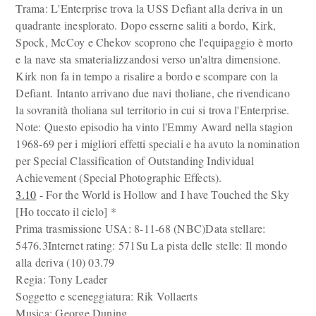
Trama: L'Enterprise trova la USS Defiant alla deriva in un
quadrante inesplorato. Dopo esserne saliti a bordo, Kirk,
Spock, McCoy e Chekov scoprono che l'equipaggio è morto
e la nave sta smaterializzandosi verso un'altra dimensione.
Kirk non fa in tempo a risalire a bordo e scompare con la
Defiant. Intanto arrivano due navi tholiane, che rivendicano
la sovranità tholiana sul territorio in cui si trova l'Enterprise.
Note: Questo episodio ha vinto l'Emmy Award nella stagion
1968-69 per i migliori effetti speciali e ha avuto la nomination
per Special Classification of Outstanding Individual
Achievement (Special Photographic Effects).
3.10
- For the World is Hollow and I have Touched the Sky
[Ho toccato il cielo] *
Prima trasmissione USA: 8-11-68 (NBC)Data stellare:
5476.3Internet rating: 571Su La pista delle stelle: Il mondo
alla deriva (10) 03.79
Regia: Tony Leader
Soggetto e sceneggiatura: Rik Vollaerts
Musica: George Duning