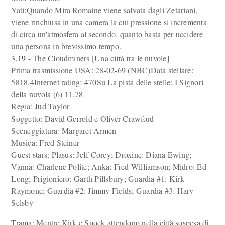
Yati:Quando Mira Romaine viene salvata dagli Zetariani,
viene rinchiusa in una camera la cui pressione si incrementa
di circa un'atmosfera al secondo, quanto basta per uccidere
una persona in brevissimo tempo.
3.19
- The Cloudminers [Una città tra le nuvole]
Prima trasmissione USA: 28-02-69 (NBC)Data stellare:
5818.4Internet rating: 470Su La pista delle stelle: I Signori
della nuvola (6) 11.78
Regia: Jud Taylor
Soggetto: David Gerrold e Oliver Crawford
Sceneggiatura: Margaret Armen
Musica: Fred Steiner
Guest stars: Plasus: Jeff Corey; Droxine: Diana Ewing;
Vanna: Charlene Polite; Anka: Fred Williamson; Midro: Ed
Long; Prigioniero: Garth Pillsbury; Guardia #1: Kirk
Raymone; Guardia #2: Jimmy Fields; Guardia #3: Harv
Selsby
Trama: Mentre Kirk e Spock attendono nella città sospesa di