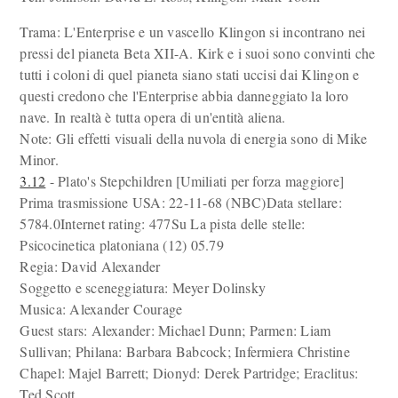
Trama: L'Enterprise e un vascello Klingon si incontrano nei
pressi del pianeta Beta XII-A. Kirk e i suoi sono convinti che
tutti i coloni di quel pianeta siano stati uccisi dai Klingon e
questi credono che l'Enterprise abbia danneggiato la loro
nave. In realtà è tutta opera di un'entità aliena.
Note: Gli effetti visuali della nuvola di energia sono di Mike
Minor.
3.12
- Plato's Stepchildren [Umiliati per forza maggiore]
Prima trasmissione USA: 22-11-68 (NBC)Data stellare:
5784.0Internet rating: 477Su La pista delle stelle:
Psicocinetica platoniana (12) 05.79
Regia: David Alexander
Soggetto e sceneggiatura: Meyer Dolinsky
Musica: Alexander Courage
Guest stars: Alexander: Michael Dunn; Parmen: Liam
Sullivan; Philana: Barbara Babcock; Infermiera Christine
Chapel: Majel Barrett; Dionyd: Derek Partridge; Eraclitus:
Ted Scott