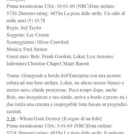
Prima trasmissione USA: 10-01-69 (NBC)Data stellare:
5730.2Internet rating: 487Su La pista delle stelle: Un odio di
mille anni (5) 10.78
Regia: Jud Taylor
Soggetto: Lee Cronin
Sceneggiatura: Oliver Crawford
Musica: Fred Steiner
Guest stars: Bele: Frank Gorshin; Lokai: Lou Antonio;
Infermiera Christine Chapel: Majel Barrett
Trama: Giungendo a bordo dell'Enterprise con una navetta
rubata ad una base stellare, Lokai, un alieno mezzo bianco e
mezzo nero, chiede protezione. Poco tempo dopo, anche
Bele, suo inseguitore e suo simile, arriva a bordo e presto tra i
due inizia una cruenta e inspiegabile lotta basata su pregiudizi
razziali.
3.16
- Whom Gods Destroy [Il sogno di un folle]
Prima trasmissione USA: 3-01-69 (NBC)Data stellare:
5718.3Internet rating: 483Su La pista delle stelle: Il padrone