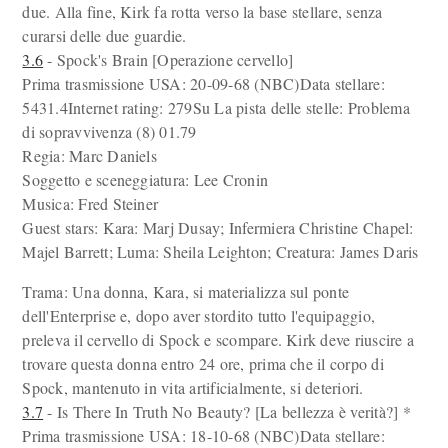
due. Alla fine, Kirk fa rotta verso la base stellare, senza
curarsi delle due guardie.
3.6
- Spock's Brain [Operazione cervello]
Prima trasmissione USA: 20-09-68 (NBC)Data stellare:
5431.4Internet rating: 279Su La pista delle stelle: Problema
di sopravvivenza (8) 01.79
Regia: Marc Daniels
Soggetto e sceneggiatura: Lee Cronin
Musica: Fred Steiner
Guest stars: Kara: Marj Dusay; Infermiera Christine Chapel:
Majel Barrett; Luma: Sheila Leighton; Creatura: James Daris
Trama: Una donna, Kara, si materializza sul ponte
dell'Enterprise e, dopo aver stordito tutto l'equipaggio,
preleva il cervello di Spock e scompare. Kirk deve riuscire a
trovare questa donna entro 24 ore, prima che il corpo di
Spock, mantenuto in vita artificialmente, si deteriori.
3.7
- Is There In Truth No Beauty? [La bellezza è verità?] *
Prima trasmissione USA: 18-10-68 (NBC)Data stellare: