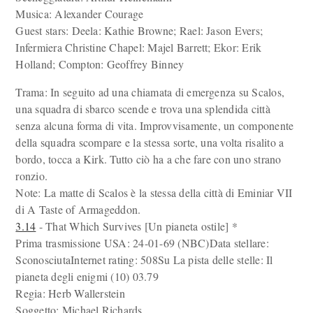
Musica: Alexander Courage
Guest stars: Deela: Kathie Browne; Rael: Jason Evers;
Infermiera Christine Chapel: Majel Barrett; Ekor: Erik
Holland; Compton: Geoffrey Binney
Trama: In seguito ad una chiamata di emergenza su Scalos,
una squadra di sbarco scende e trova una splendida città
senza alcuna forma di vita. Improvvisamente, un componente
della squadra scompare e la stessa sorte, una volta risalito a
bordo, tocca a Kirk. Tutto ciò ha a che fare con uno strano
ronzio.
Note: La matte di Scalos è la stessa della città di Eminiar VII
di A Taste of Armageddon.
3.14
- That Which Survives [Un pianeta ostile] *
Prima trasmissione USA: 24-01-69 (NBC)Data stellare:
SconosciutaInternet rating: 508Su La pista delle stelle: Il
pianeta degli enigmi (10) 03.79
Regia: Herb Wallerstein
Soggetto: Michael Richards