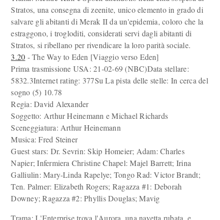
Stratos, una consegna di zeenite, unico elemento in grado di
salvare gli abitanti di Merak II da un'epidemia, coloro che la
estraggono, i trogloditi, considerati servi dagli abitanti di
Stratos, si ribellano per rivendicare la loro parità sociale.
3.20
- The Way to Eden [Viaggio verso Eden]
Prima trasmissione USA: 21-02-69 (NBC)Data stellare:
5832.3Internet rating: 377Su La pista delle stelle: In cerca del
sogno (5) 10.78
Regia: David Alexander
Soggetto: Arthur Heinemann e Michael Richards
Sceneggiatura: Arthur Heinemann
Musica: Fred Steiner
Guest stars: Dr. Sevrin: Skip Homeier; Adam: Charles
Napier; Infermiera Christine Chapel: Majel Barrett; Irina
Galliulin: Mary-Linda Rapelye; Tongo Rad: Victor Brandt;
Ten. Palmer: Elizabeth Rogers; Ragazza #1: Deborah
Downey; Ragazza #2: Phyllis Douglas; Mavig
Trama: L'Enterprise trova l'Aurora, una navetta rubata, e,