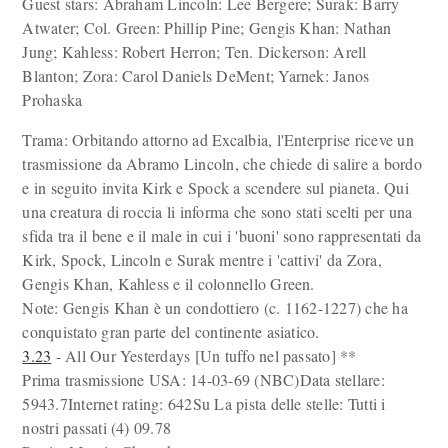
Guest stars: Abraham Lincoln: Lee Bergere; Surak: Barry
Atwater; Col. Green: Phillip Pine; Gengis Khan: Nathan
Jung; Kahless: Robert Herron; Ten. Dickerson: Arell
Blanton; Zora: Carol Daniels DeMent; Yarnek: Janos
Prohaska
Trama: Orbitando attorno ad Excalbia, l'Enterprise riceve un
trasmissione da Abramo Lincoln, che chiede di salire a bordo
e in seguito invita Kirk e Spock a scendere sul pianeta. Qui
una creatura di roccia li informa che sono stati scelti per una
sfida tra il bene e il male in cui i 'buoni' sono rappresentati da
Kirk, Spock, Lincoln e Surak mentre i 'cattivi' da Zora,
Gengis Khan, Kahless e il colonnello Green.
Note: Gengis Khan è un condottiero (c. 1162-1227) che ha
conquistato gran parte del continente asiatico.
3.23
- All Our Yesterdays [Un tuffo nel passato] **
Prima trasmissione USA: 14-03-69 (NBC)Data stellare:
5943.7Internet rating: 642Su La pista delle stelle: Tutti i
nostri passati (4) 09.78