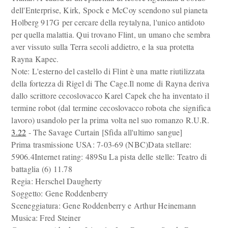
dell'Enterprise, Kirk, Spock e McCoy scendono sul pianeta
Holberg 917G per cercare della reytalyna, l'unico antidoto
per quella malattia. Qui trovano Flint, un umano che sembra
aver vissuto sulla Terra secoli addietro, e la sua protetta
Rayna Kapec.
Note: L'esterno del castello di Flint è una matte riutilizzata
della fortezza di Rigel di The Cage.Il nome di Rayna deriva
dallo scrittore cecoslovacco Karel Capek che ha inventato il
termine robot (dal termine cecoslovacco robota che significa
lavoro) usandolo per la prima volta nel suo romanzo R.U.R.
3.22
- The Savage Curtain [Sfida all'ultimo sangue]
Prima trasmissione USA: 7-03-69 (NBC)Data stellare:
5906.4Internet rating: 489Su La pista delle stelle: Teatro di
battaglia (6) 11.78
Regia: Herschel Daugherty
Soggetto: Gene Roddenberry
Sceneggiatura: Gene Roddenberry e Arthur Heinemann
Musica: Fred Steiner