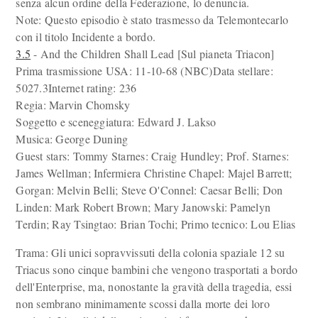
senza alcun ordine della Federazione, lo denuncia.
Note: Questo episodio è stato trasmesso da Telemontecarlo
con il titolo Incidente a bordo.
3.5
- And the Children Shall Lead [Sul pianeta Triacon]
Prima trasmissione USA: 11-10-68 (NBC)Data stellare:
5027.3Internet rating: 236
Regia: Marvin Chomsky
Soggetto e sceneggiatura: Edward J. Lakso
Musica: George Duning
Guest stars: Tommy Starnes: Craig Hundley; Prof. Starnes:
James Wellman; Infermiera Christine Chapel: Majel Barrett;
Gorgan: Melvin Belli; Steve O'Connel: Caesar Belli; Don
Linden: Mark Robert Brown; Mary Janowski: Pamelyn
Terdin; Ray Tsingtao: Brian Tochi; Primo tecnico: Lou Elias
Trama: Gli unici sopravvissuti della colonia spaziale 12 su
Triacus sono cinque bambini che vengono trasportati a bordo
dell'Enterprise, ma, nonostante la gravità della tragedia, essi
non sembrano minimamente scossi dalla morte dei loro