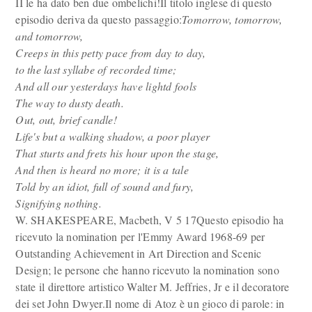
II le ha dato ben due ombelichi!Il titolo inglese di questo
episodio deriva da questo passaggio:
Tomorrow, tomorrow,
and tomorrow,
Creeps in this petty pace from day to day,
to the last syllabe of recorded time;
And all our yesterdays have lightd fools
The way to dusty death.
Out, out, brief candle!
Life's but a walking shadow, a poor player
That sturts and frets his hour upon the stage,
And then is heard no more; it is a tale
Told by an idiot, full of sound and fury,
Signifying nothing.
W. SHAKESPEARE, Macbeth, V 5 17Questo episodio ha
ricevuto la nomination per l'Emmy Award 1968-69 per
Outstanding Achievement in Art Direction and Scenic
Design; le persone che hanno ricevuto la nomination sono
state il direttore artistico Walter M. Jeffries, Jr e il decoratore
dei set John Dwyer.Il nome di Atoz è un gioco di parole: in