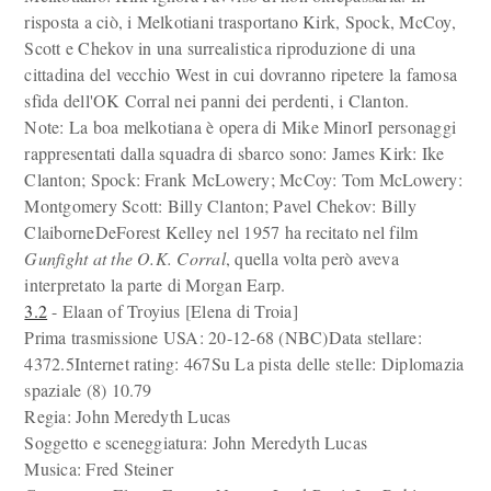
risposta a ciò, i Melkotiani trasportano Kirk, Spock, McCoy,
Scott e Chekov in una surrealistica riproduzione di una
cittadina del vecchio West in cui dovranno ripetere la famosa
sfida dell'OK Corral nei panni dei perdenti, i Clanton.
Note: La boa melkotiana è opera di Mike MinorI personaggi
rappresentati dalla squadra di sbarco sono: James Kirk: Ike
Clanton; Spock: Frank McLowery; McCoy: Tom McLowery:
Montgomery Scott: Billy Clanton; Pavel Chekov: Billy
ClaiborneDeForest Kelley nel 1957 ha recitato nel film
Gunfight at the O.K. Corral
, quella volta però aveva
interpretato la parte di Morgan Earp.
3.2
- Elaan of Troyius [Elena di Troia]
Prima trasmissione USA: 20-12-68 (NBC)Data stellare:
4372.5Internet rating: 467Su La pista delle stelle: Diplomazia
spaziale (8) 10.79
Regia: John Meredyth Lucas
Soggetto e sceneggiatura: John Meredyth Lucas
Musica: Fred Steiner