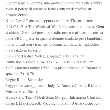
vita presente è Gemma, una giovane donna muta che sembra
avere il potere di curare le ferite altrui trasferendole sul
proprio corpo.
Note: David Roberts è apparso anche in The man from
U.N.C.L.E. e The Winds of War.Nella versione italiana, Gem
si chiama Gemma.Questo episodio non è mai stato trasmesso
dalla BBC inglese in quanto ritenuto inadatto per i bambini.Il
nome di Lal non viene mai pronunciato durante l'episodio,
ma è citato nello script.
3.9
- The Tholian Web [La ragnatela tholiana] **
Prima trasmissione USA: 15-11-68 (NBC)Data stellare:
5693.4Internet rating: 675Su La pista delle stelle: Ragnatela
spaziale (5) 10.78
Regia: Ralph Senensky
Soggetto e sceneggiatura: Judy A. Burns e Chet L. Richards
Musica: Fred Steiner
Guest stars: Ten. O'Neil: Sean Morgan; Infermiera Christine
Chapel: Majel Barrett; Voce dei tholiani: Barbara Babcock