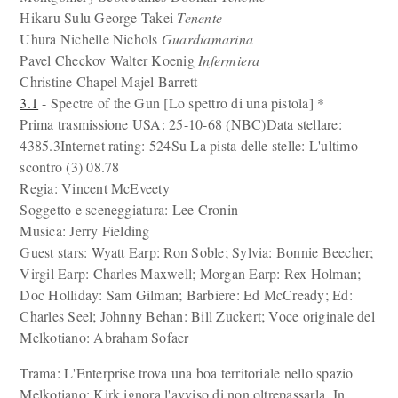
Hikaru Sulu George Takei
Tenente
Uhura Nichelle Nichols
Guardiamarina
Pavel Checkov Walter Koenig
Infermiera
Christine Chapel Majel Barrett
3.1
- Spectre of the Gun [Lo spettro di una pistola] *
Prima trasmissione USA: 25-10-68 (NBC)Data stellare:
4385.3Internet rating: 524Su La pista delle stelle: L'ultimo
scontro (3) 08.78
Regia: Vincent McEveety
Soggetto e sceneggiatura: Lee Cronin
Musica: Jerry Fielding
Guest stars: Wyatt Earp: Ron Soble; Sylvia: Bonnie Beecher;
Virgil Earp: Charles Maxwell; Morgan Earp: Rex Holman;
Doc Holliday: Sam Gilman; Barbiere: Ed McCready; Ed:
Charles Seel; Johnny Behan: Bill Zuckert; Voce originale del
Melkotiano: Abraham Sofaer
Trama: L'Enterprise trova una boa territoriale nello spazio
Melkotiano: Kirk ignora l'avviso di non oltrepassarla. In