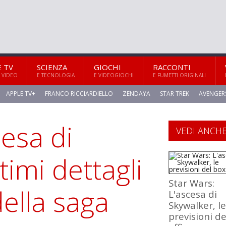
E TV
SCIENZA
GIOCHI
RACCONTI
 VIDEO
E TECNOLOGIA
E VIDEOGIOCHI
E FUMETTI ORIGINALI
APPLE TV+
FRANCO RICCIARDIELLO
ZENDAYA
STAR TREK
AVENGER
cesa di
VEDI ANCH
timi dettagli
Star Wars:
della saga
L'ascesa di
Skywalker, le
previsioni d