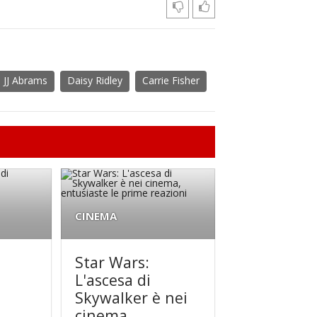
JJ Abrams
Daisy Ridley
Carrie Fisher
CINEMA
Star Wars:
L'ascesa di
Skywalker è nei
cinema,