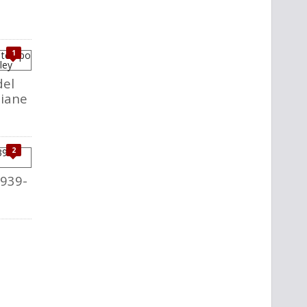
1
del
liane
2
1939-