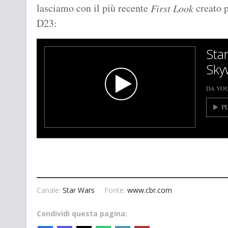
lasciamo con il più recente
creato p
First Look
D23:
Sta
Sky
DA YO
P
Canale:
Star Wars
Fonte:
www.cbr.com
Condividi questa pagina: