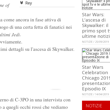
Rey
e of
Star Wars:
ta come ancora in fase attiva di
L'ascesa di
Skywalker: il
ogo di una certa fetta di fanatici nei
primo spot t
.
ultimi Jedi
ultime notiz
 ovviamente.
NOTIZIE / 25/09/2019
timi dettagli su l'ascesa di Skywalker.
Star Wars
Celebration
Chicago 2019
presentazion
Episodio IX
NOTIZIE / 14/04/2019
interno di C-3PO in una intervista con
NOTIZIE
o a quegli occhi rossi che vediamo