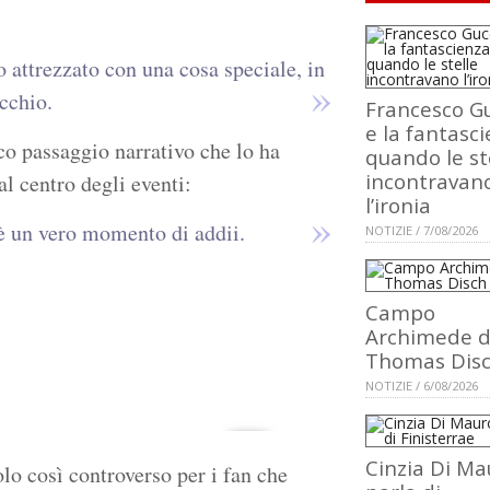
 attrezzato con una cosa speciale, in
cchio.
Francesco Gu
e la fantasci
co passaggio narrativo che lo ha
quando le st
incontravan
al centro degli eventi:
l’ironia
è un vero momento di addii.
NOTIZIE / 7/08/2026
Campo
Archimede d
Thomas Dis
NOTIZIE / 6/08/2026
Cinzia Di Ma
lo così controverso per i fan che