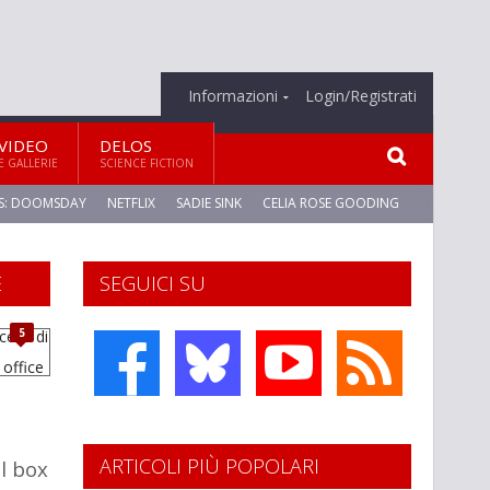
Informazioni
Login/Registrati
VIDEO
DELOS
E GALLERIE
SCIENCE FICTION
S: DOOMSDAY
NETFLIX
SADIE SINK
CELIA ROSE GOODING
E
SEGUICI SU
5
ARTICOLI PIÙ POPOLARI
el box