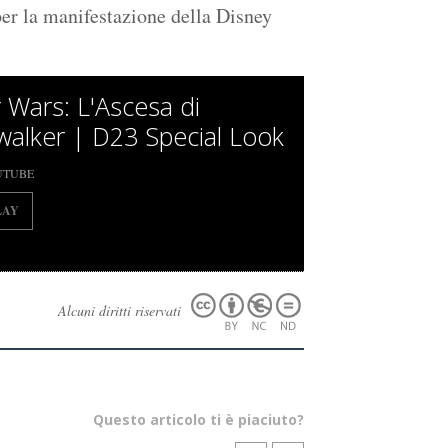
er la manifestazione della Disney
r Wars: L'Ascesa di
walker | D23 Special Look
UTUBE
LAY
Alcuni diritti riservati
Questo articolo ti è piaciuto?