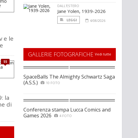
DALL'ESTERO
Jane Yolen, 1939-2026
LEGGI
4/08/2026
v e le
ie
GALLERIE FOTOGRAFICHE
Vedi tutte
55
SpaceBalls The Almighty Schwartz Saga
(A.S.S.)
10 FOTO
: la
e di
Conferenza stampa Lucca Comics and
Games 2026
4 FOTO