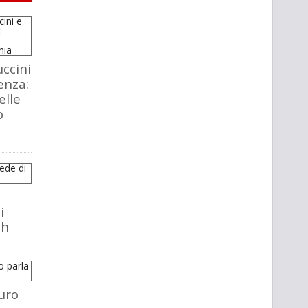
ccini
enza:
elle
o
i
ch
uro