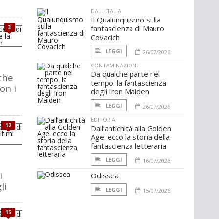
DALL'ITALIA
Il Qualunquismo sulla
fantascienza di Mauro
3
Covacich
LEGGI
26/07/2026
CONTAMINAZIONI
Da qualche parte nel
che
tempo: la fantascienza
con i
degli Iron Maiden
LEGGI
26/07/2026
EDITORIA
12
Dall’antichità alla Golden
Age: ecco la storia della
fantascienza letteraria
LEGGI
16/07/2026
i
Odissea
li
LEGGI
15/07/2026
15