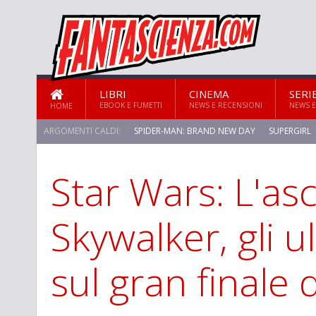
LIBRI
CINEMA
SERI
EBOOK E FUMETTI
NEWS E RECENSIONI
NEWS E
HOME
ARGOMENTI CALDI:
SPIDER-MAN: BRAND NEW DAY
SUPERGIRL
Star Wars: L'as
Skywalker, gli ul
sul gran finale 