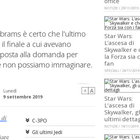
office
NOTIZIE / 29/11/2019
Abrams è certo che l'ultimo
Star Wars:
il finale a cui avevano
L’ascesa di
Skywalker e 
sposta alla domanda per
la Forza sia 
me non possiamo immaginare.
fan
SPECIALI / 24/11/2019
A
Lunedì
A
9 settembre 2019
Star Wars:
L'ascesa di
Skywalker, gl
 di
ultimi dettag
C-3PO
NOTIZIE / 18/11/2019
Gli ultimi Jedi
iare