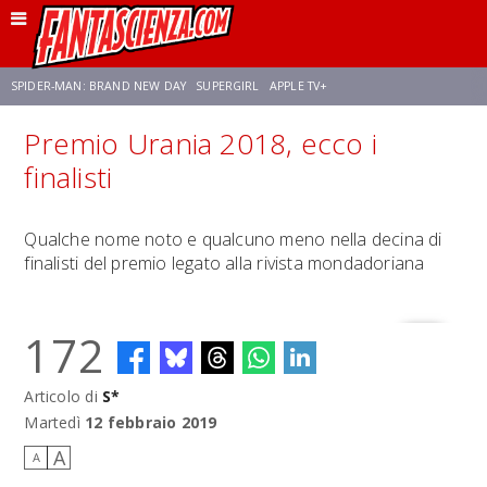
SPIDER-MAN: BRAND NEW DAY
SUPERGIRL
APPLE TV+
Premio Urania 2018, ecco i
FRANCO RICCIARDIELLO
ZENDAYA
STAR TREK
AVENGERS: DOOMSDAY
finalisti
NETFLIX
SADIE SINK
STAR TREK: STRANGE NEW WORLDS
Qualche nome noto e qualcuno meno nella decina di
finalisti del premio legato alla rivista mondadoriana
172
Articolo di
S*
Martedì
12 febbraio 2019
A
A