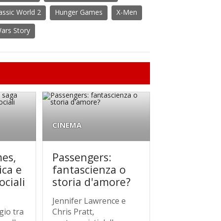
assic World 2
Hunger Games
X-Men
ars Story
CINEMA
es,
Passengers:
ica e
fantascienza o
ociali
storia d'amore?
Jennifer Lawrence e
gio tra
Chris Pratt,