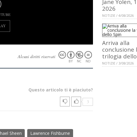
)
Jane Yolen, 
2026
UTUBE
NOTIZIE / 4/08/2026
LAY
Arriva alla
conclusione 
trilogia dell
Alcuni diritti riservati
NOTIZIE / 3/08/2026
Questo articolo ti è piaciuto?
3
hael Sheen
Lawrence Fishburne