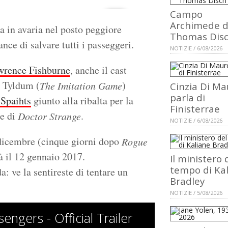
Campo
Archimede d
a in avaria nel posto peggiore
Thomas Dis
ance di salvare tutti i passeggeri.
NOTIZIE / 6/08/2026
wrence Fishburne
, anche il cast
n Tyldum (
)
The Imitation Game
Cinzia Di Ma
parla di
 Spaihts
giunto alla ribalta per la
Finisterrae
re di
.
Doctor Strange
NOTIZIE / 6/08/2026
1 dicembre (cinque giorni dopo
Rogue
à il 12 gennaio 2017.
Il ministero 
tempo di Ka
a: ve la sentireste di tentare un
Bradley
NOTIZIE / 5/08/2026
engers - Official Trailer