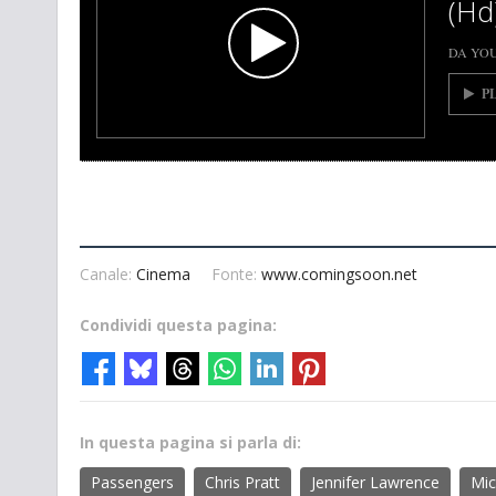
(Hd
DA YO
P
Canale:
Cinema
Fonte:
www.comingsoon.net
Condividi questa pagina:
In questa pagina si parla di:
Passengers
Chris Pratt
Jennifer Lawrence
Mic