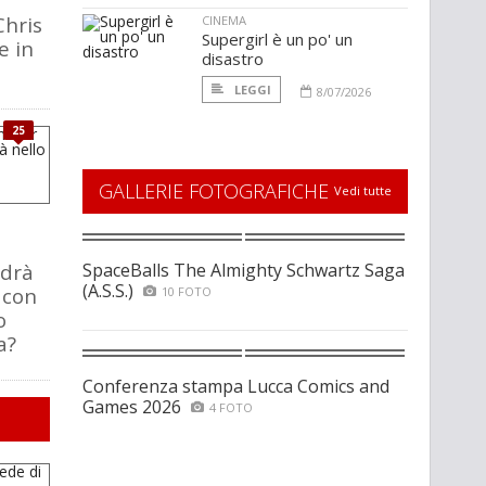
Chris
CINEMA
Supergirl è un po' un
e in
disastro
LEGGI
8/07/2026
25
GALLERIE FOTOGRAFICHE
Vedi tutte
drà
SpaceBalls The Almighty Schwartz Saga
(A.S.S.)
 con
10 FOTO
o
a?
Conferenza stampa Lucca Comics and
Games 2026
4 FOTO