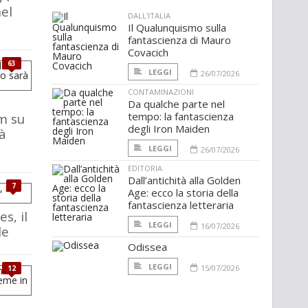
nel
DALL'ITALIA
Il Qualunquismo sulla
fantascienza di Mauro
Covacich
63
LEGGI
26/07/2026
CONTAMINAZIONI
Da qualche parte nel
tempo: la fantascienza
lm su
degli Iron Maiden
à
LEGGI
26/07/2026
EDITORIA
Dall’antichità alla Golden
7
Age: ecco la storia della
fantascienza letteraria
s, il
LEGGI
16/07/2026
le
Odissea
LEGGI
15/07/2026
12