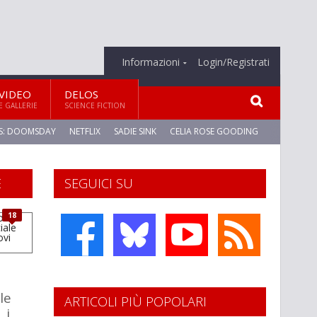
Informazioni
Login/Registrati
VIDEO
DELOS
E GALLERIE
SCIENCE FICTION
S: DOOMSDAY
NETFLIX
SADIE SINK
CELIA ROSE GOODING
E
SEGUICI SU
18
ale
ARTICOLI PIÙ POPOLARI
 i