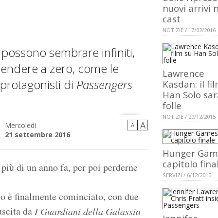
nuovi arrivi 
cast
NOTIZIE / 17/02/2016
 possono sembrare infiniti,
cendere a zero, come le
Lawrence
 protagonisti di
Passengers
Kasdan: il fi
Han Solo sar
folle
NOTIZIE / 29/12/2015
A
Mercoledì
A
21 settembre 2016
Hunger Game
capitolo fina
più di un anno fa, per poi perderne
SERVIZI / 6/12/2015
gio è finalmente cominciato, con due
 uscita da
I Guardiani della Galassia