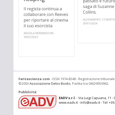
passato e futuro
saga di Suzanne
Il regista continua a
Collins.
collaborare con Reeves
per riportare al cinema
ALESSANDRO COSENTI
29/01/2024
il suo esorcista
ANGELA BERNARDONI,
18/02/2025
Fantascienza.com
- ISSN 1974-8248 - Registrazione tribunale 
©2003
Associazione Delos Books
. Partita Iva 04029050962.
Pubblicità:
EADV s.r.l.
- Via Luigi Capuana, 11 - 
www.eadv.it - info@eadv.it - Tel: +3