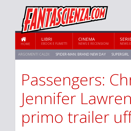
LIBRI
CINEMA
SERI
EBOOK E FUMETTI
NEWS E RECENSIONI
NEWS E
HOME
ARGOMENTI CALDI:
SPIDER-MAN: BRAND NEW DAY
SUPERGIRL
Passengers: Chr
Jennifer Lawren
primo trailer uff