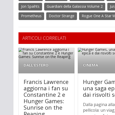
Jon Spaihts
Guardiani della Galassia Volume 2
Jur
Prometheus
Doctor Strange
Rogue One A Star W
ARTICOLI CORRELATI
DALL'ESTERO
CINEMA
Francis Lawrence
Hunger Gam
aggiorna i fan su
una saga ep
Constantine 2 e
dai risvolti s
Hunger Games:
Dalla pagina alla
Sunrise on the
pellicola: un viag
Reaping