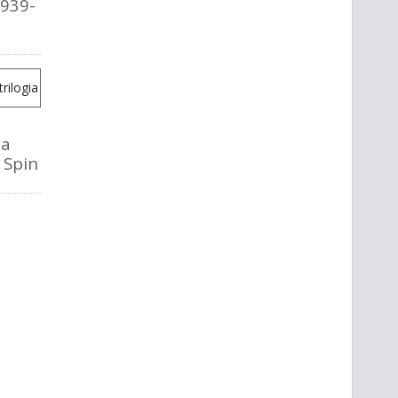
1939-
la
o Spin