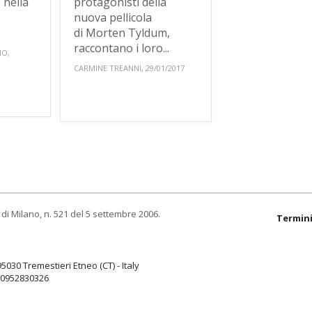
 nella
protagonisti della
nuova pellicola
di Morten Tyldum,
raccontano i loro...
NO,
CARMINE TREANNI, 29/01/2017
di Milano, n. 521 del 5 settembre 2006.
Termini
95030 Tremestieri Etneo (CT) - Italy
9.0952830326