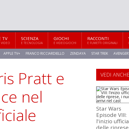
E TV
SCIENZA
GIOCHI
RACCONTI
 VIDEO
E TECNOLOGIA
E VIDEOGIOCHI
E FUMETTI ORIGINALI
APPLE TV+
FRANCO RICCIARDIELLO
ZENDAYA
STAR TREK
AVENGER
is Pratt e
VEDI ANCH
ce nel
iciale
Star Wars
Episode VIII:
l'inizio uffici
delle riprese,