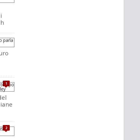
i
ch
uro
1
del
liane
2