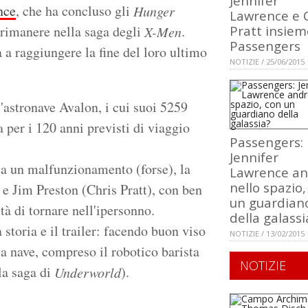
Jennifer
nce
, che ha concluso gli
Hunger
Lawrence e 
 rimanere nella saga degli
.
Pratt insiem
X-Men
Passengers
a a raggiungere la fine del loro ultimo
NOTIZIE / 25/06/2015
l'astronave Avalon, i cui suoi 5259
 per i 120 anni previsti di viaggio
Passengers:
Jennifer
sa un malfunzionamento (forse), la
Lawrence an
nello spazio,
e Jim Preston (Chris Pratt), con ben
un guardian
tà di tornare nell'ipersonno.
della galassi
storia e il trailer: facendo buon viso
NOTIZIE / 13/02/2015
lla nave, compreso il robotico barista
NOTIZIE
 la saga di
).
Underworld