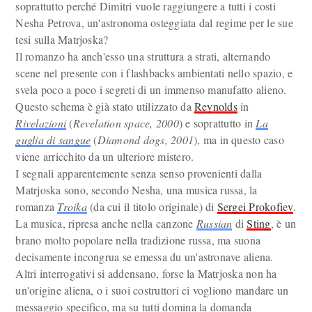
soprattutto perché Dimitri vuole raggiungere a tutti i costi
Nesha Petrova, un'astronoma osteggiata dal regime per le sue
tesi sulla Matrjoska?
Il romanzo ha anch'esso una struttura a strati, alternando
scene nel presente con i flashbacks ambientati nello spazio, e
svela poco a poco i segreti di un immenso manufatto alieno.
Questo schema è già stato utilizzato da
Reynolds
in
Rivelazioni
(
Revelation space, 2000
) e soprattutto in
La
guglia di sangue
(
Diamond dogs, 2001
), ma in questo caso
viene arricchito da un ulteriore mistero.
I segnali apparentemente senza senso provenienti dalla
Matrjoska sono, secondo Nesha, una musica russa, la
romanza
Troika
(da cui il titolo originale) di
Sergei Prokofiev
.
La musica, ripresa anche nella canzone
Russian
di
Sting
, è un
brano molto popolare nella tradizione russa, ma suona
decisamente incongrua se emessa du un'astronave aliena.
Altri interrogativi si addensano, forse la Matrjoska non ha
un'origine aliena, o i suoi costruttori ci vogliono mandare un
messaggio specifico, ma su tutti domina la domanda