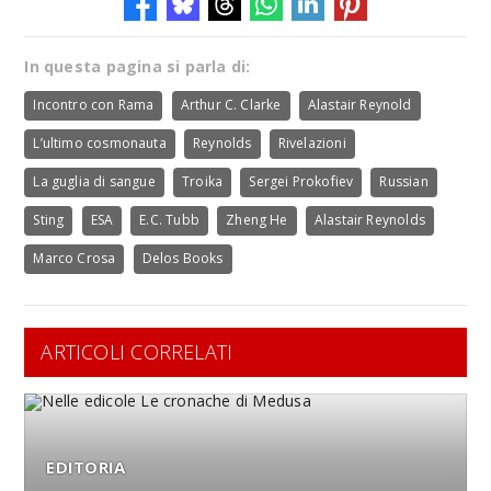
In questa pagina si parla di:
Incontro con Rama
Arthur C. Clarke
Alastair Reynold
L’ultimo cosmonauta
Reynolds
Rivelazioni
La guglia di sangue
Troika
Sergei Prokofiev
Russian
Sting
ESA
E.C. Tubb
Zheng He
Alastair Reynolds
Marco Crosa
Delos Books
ARTICOLI CORRELATI
EDITORIA