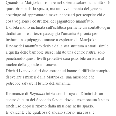
Quando la Matrjoska irrompe nel sistema solare l'umanità si è
quasi ritirata dallo spazio, ma un avvenimento del genere
costringe ad approntare i mezzi necessari per scoprire chi e
cosa vogliono i costruttori del gigantesco manufatto.
L'orbita molto inclinata sull'eclittica permette un contatto ogni
dodici anni, e al terzo passaggio l'umanità è pronta per
inviare un equipaggio umano a esplorare la Matrjoska.
Il nomedel manufatto deriva dalla sua struttura a strati, simile
a quella delle bambole russe infilate una dentro l'altra, solo
penetrando questi livelli protettivi sarà possibile arrivare al
nucleo della grande astronave.
Dimitri Ivanov e altri due astronauti hanno il difficile compito
di svelare i misteri dalla Matrjoska, una missione che
potrebbe salvare il futuro dell'umanità.
Il romanzo di
Reynolds
inizia con la fuga di Dimitri da un
centro di cura del Secondo Soviet, dove il cosmonauta è stato
rinchiuso dopo il ritorno dalla missione nello spazio.
E' evidente che qualcosa è andato strorto, ma cosa, e