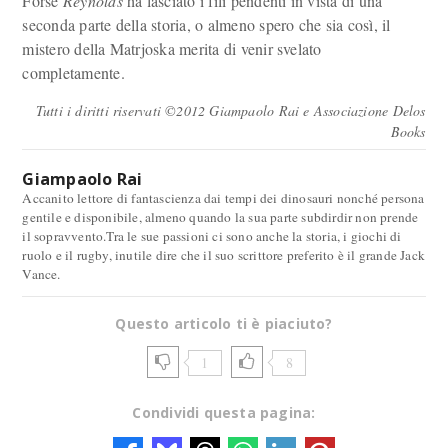
Forse
Reynolds
ha lasciato i fili pendenti in vista di una
seconda parte della storia, o almeno spero che sia così, il
mistero della Matrjoska merita di venir svelato
completamente.
Tutti i diritti riservati ©2012 Giampaolo Rai e Associazione Delos
Books
Giampaolo Rai
Accanito lettore di fantascienza dai tempi dei dinosauri nonché persona
gentile e disponibile, almeno quando la sua parte subdirdir non prende
il sopravvento.Tra le sue passioni ci sono anche la storia, i giochi di
ruolo e il rugby, inutile dire che il suo scrittore preferito è il grande Jack
Vance.
Questo articolo ti è piaciuto?
1
8
Condividi questa pagina: