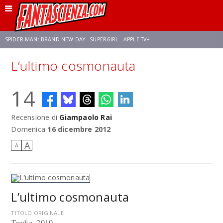
SPIDER-MAN: BRAND NEW DAY
SUPERGIRL
APPLE TV+
L’ultimo cosmonauta
FRANCO RICCIARDIELLO
ZENDAYA
STAR TREK
AVENGERS: DOOMSDAY
14
NETFLIX
SADIE SINK
STAR TREK: STRANGE NEW WORLDS
Recensione di
Giampaolo Rai
Domenica
16 dicembre 2012
A
A
L’ultimo cosmonauta
TITOLO ORIGINALE
Troika
, 2010