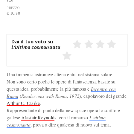
PREZZO
€ 10,80
Dai il tuo voto su
L’ultimo cosmonauta
Una immensa astronave aliena entra nel sistema solare.
Non sono certo poche le opere di fantascienza basate su
questa idea, probabilmente la più famosa è
Incontro con
Rama
(
Rendezvous with Rama, 1972
), capolavoro del grande
Arthur C. Clarke
.
Rappresentante di punta della new space opera lo scrittore
gallese
Alastair Reynold
s, con il romanzo
L’ultimo
cosmonauta
, prova a dire qualcosa di nuovo sul tema.