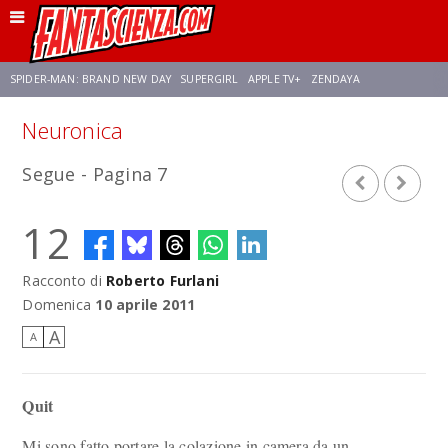
SPIDER-MAN: BRAND NEW DAY
SUPERGIRL
APPLE TV+
ZENDAYA
Neuronica
FRANCO RICCIARDIELLO
AVENGERS: DOOMSDAY
STAR TREK
NETFLIX
Segue - Pagina 7
SADIE SINK
STAR TREK: STRANGE NEW WORLDS
12
Racconto di
Roberto Furlani
Domenica
10 aprile 2011
A
A
Quit
Mi sono fatto portare la colazione in camera da un