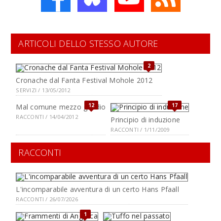
ARTICOLI DELLO STESSO AUTORE
2
Cronache dal Fanta Festival Mohole 2012
SERVIZI / 13/05/2012
12
17
Mal comune mezzo gaudio
RACCONTI / 14/04/2012
Principio di induzione
RACCONTI / 1/11/2009
RACCONTI
L'incomparabile avventura di un certo Hans Pfaall
RACCONTI / 26/07/2026
1