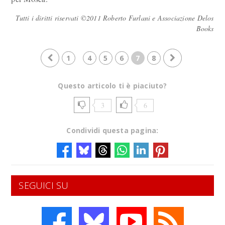
Tutti i diritti riservati ©2011 Roberto Furlani e Associazione Delos
Books
1
4
5
6
7
8
Questo articolo ti è piaciuto?
3
6
Condividi questa pagina:
SEGUICI SU