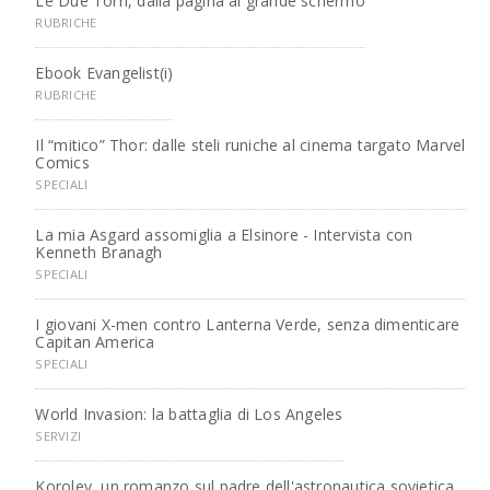
Le Due Torri, dalla pagina al grande schermo
RUBRICHE
Ebook Evangelist(i)
RUBRICHE
Il “mitico” Thor: dalle steli runiche al cinema targato Marvel
Comics
SPECIALI
La mia Asgard assomiglia a Elsinore - Intervista con
Kenneth Branagh
SPECIALI
I giovani X-men contro Lanterna Verde, senza dimenticare
Capitan America
SPECIALI
World Invasion: la battaglia di Los Angeles
SERVIZI
Korolev, un romanzo sul padre dell'astronautica sovietica