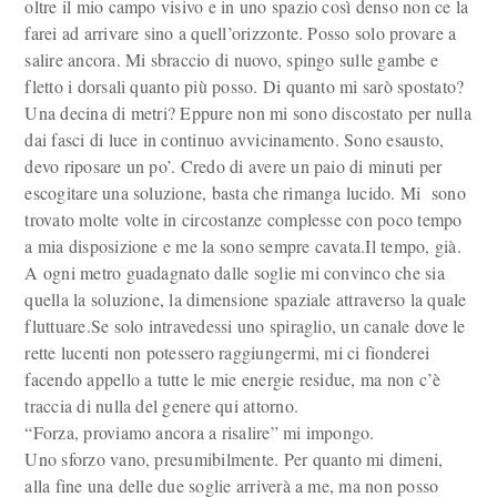
oltre il mio campo visivo e in uno spazio così denso non ce la
farei ad arrivare sino a quell’orizzonte. Posso solo provare a
salire ancora. Mi sbraccio di nuovo, spingo sulle gambe e
fletto i dorsali quanto più posso. Di quanto mi sarò spostato?
Una decina di metri? Eppure non mi sono discostato per nulla
dai fasci di luce in continuo avvicinamento. Sono esausto,
devo riposare un po’. Credo di avere un paio di minuti per
escogitare una soluzione, basta che rimanga lucido. Mi sono
trovato molte volte in circostanze complesse con poco tempo
a mia disposizione e me la sono sempre cavata.Il tempo, già.
A ogni metro guadagnato dalle soglie mi convinco che sia
quella la soluzione, la dimensione spaziale attraverso la quale
fluttuare.Se solo intravedessi uno spiraglio, un canale dove le
rette lucenti non potessero raggiungermi, mi ci fionderei
facendo appello a tutte le mie energie residue, ma non c’è
traccia di nulla del genere qui attorno.
“Forza, proviamo ancora a risalire” mi impongo.
Uno sforzo vano, presumibilmente. Per quanto mi dimeni,
alla fine una delle due soglie arriverà a me, ma non posso