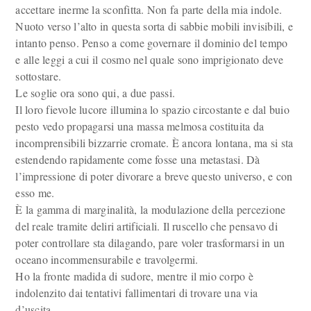
accettare inerme la sconfitta. Non fa parte della mia indole.
Nuoto verso l’alto in questa sorta di sabbie mobili invisibili, e
intanto penso. Penso a come governare il dominio del tempo
e alle leggi a cui il cosmo nel quale sono imprigionato deve
sottostare.
Le soglie ora sono qui, a due passi.
Il loro fievole lucore illumina lo spazio circostante e dal buio
pesto vedo propagarsi una massa melmosa costituita da
incomprensibili bizzarrie cromate. È ancora lontana, ma si sta
estendendo rapidamente come fosse una metastasi. Dà
l’impressione di poter divorare a breve questo universo, e con
esso me.
È la gamma di marginalità, la modulazione della percezione
del reale tramite deliri artificiali. Il ruscello che pensavo di
poter controllare sta dilagando, pare voler trasformarsi in un
oceano incommensurabile e travolgermi.
Ho la fronte madida di sudore, mentre il mio corpo è
indolenzito dai tentativi fallimentari di trovare una via
d’uscita.