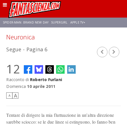
SPIDER-MAN: BRAND NEW DAY
SUPERGIRL
APPLE TV+
Neuronica
FRANCO RICCIARDIELLO
ZENDAYA
AVENGERS: DOOMSDAY
STAR TREK
Segue - Pagina 6
NETFLIX
SADIE SINK
STAR TREK: STRANGE NEW WORLDS
12
Racconto di
Roberto Furlani
Domenica
10 aprile 2011
A
A
Tentare di dirigere la mia fluttuazione in un’altra direzione
sarebbe sciocco: se le due linee si estinguono, lo fanno ben