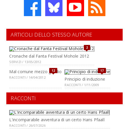
ARTICOLI DELLO STESSO AUTORE
2
Cronache dal Fanta Festival Mohole 2012
SERVIZI / 13/05/2012
12
17
Mal comune mezzo gaudio
RACCONTI / 14/04/2012
Principio di induzione
RACCONTI / 1/11/2009
RACCONTI
L'incomparabile avventura di un certo Hans Pfaall
RACCONTI / 26/07/2026