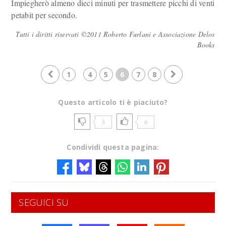
Impiegherò almeno dieci minuti per trasmettere picchi di venti
petabit per secondo.
Tutti i diritti riservati ©2011 Roberto Furlani e Associazione Delos
Books
1
4
5
6
7
8
Questo articolo ti è piaciuto?
3
6
Condividi questa pagina:
SEGUICI SU