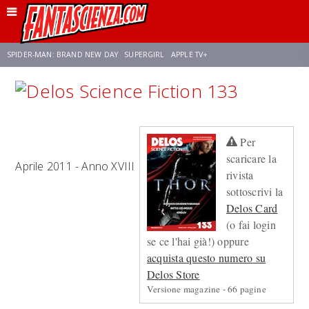
SPIDER-MAN: BRAND NEW DAY
SUPERGIRL
APPLE TV+
FRANCO RICCIARDIELLO
ZENDAYA
STAR TREK
AVENGERS: DOOMSDAY
Per
NETFLIX
SADIE SINK
CELIA ROSE GOODING
scaricare la
Aprile 2011 - Anno XVIII
rivista
sottoscrivi la
Delos Card
(o fai login
se ce l'hai già!) oppure
acquista questo numero su
Delos Store
Versione magazine - 66 pagine