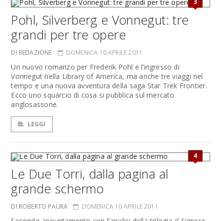
3
Pohl, Silverberg e Vonnegut: tre
grandi per tre opere
DI REDAZIONE
DOMENICA 10 APRILE 2011
Un nuovo romanzo per Frederik Pohl e l’ingresso di
Vonnegut nella Library of America, ma anche tre viaggi nel
tempo e una nuova avventura della saga Star Trek Frontier.
Ecco uno squarcio di cosa si pubblica sul mercato
anglosassone.
LEGGI
4
Le Due Torri, dalla pagina al
grande schermo
DI ROBERTO PAURA
DOMENICA 10 APRILE 2011
Secondo appuntamento con l'analisi della trilogia
Il Signore