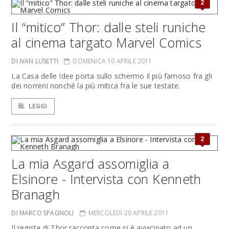
2
Il “mitico” Thor: dalle steli runiche
al cinema targato Marvel Comics
DI IVAN LUSETTI
DOMENICA 10 APRILE 2011
La Casa delle Idee porta sullo schermo il più famoso fra gli
dei norreni nonché la più mitica fra le sue testate.
LEGGI
2
La mia Asgard assomiglia a
Elsinore - Intervista con Kenneth
Branagh
DI MARCO SPAGNOLI
MERCOLEDÌ 20 APRILE 2011
Il regista di Thor racconta come si è avvicinato ad un