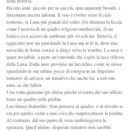
della ferrovia.
Ha otto anni, piccolo per la sua età, spiccatamente biondo, i
lineamenti ancora informi. Il viso è rivolto verso il cielo
notturno, la Luna più grande del solito. Gli illumina la faccia
come l’aureola di un quadro religioso medioevale, di un
bianco così acceso da sembrare più viva di lui. Tuttavia, il
ragazzino non sta guardando la Luna ma al di là, dove una
navicella di forma conica si dirige verso le tenebre. La nave è
quasi invisibile, a parte un’estremità che coglie la luce riflessa
della Luna. Dalla nave proviene un luccichio, come se stesse
spendendo le sue ultime gocce di energia in un disperato
tentativo di salvarsi, un tentativo che anche lui, a soli otto
anni, sa che fallirà.
Una volta qualcuno gli chiese perché il centro del suo ufficio
fosse un quadro sulla perdita.
Lui rimase sbalordito. Non pensava al quadro, o al ricordo se
era per quello, come a una cosa che rappresentasse la perdita.
Al contrario, dal suo punto di vista simboleggiava la
speranza. Quell’ultimo, disperato tentativo non sarebbe