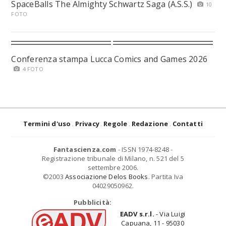
SpaceBalls The Almighty Schwartz Saga (A.S.S.)
10
FOTO
Conferenza stampa Lucca Comics and Games 2026
4 FOTO
Termini d'uso
Privacy
Regole
Redazione
Contatti
Fantascienza.com
- ISSN 1974-8248 -
Registrazione tribunale di Milano, n. 521 del 5
settembre 2006.
©2003
Associazione Delos Books
. Partita Iva
04029050962.
Pubblicità:
EADV s.r.l.
- Via Luigi
Capuana, 11 - 95030