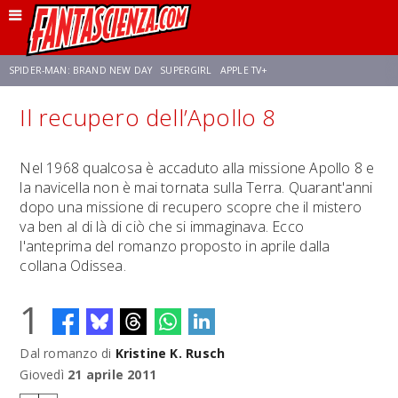
SPIDER-MAN: BRAND NEW DAY
SUPERGIRL
APPLE TV+
Il recupero dell’Apollo 8
FRANCO RICCIARDIELLO
ZENDAYA
STAR TREK
AVENGERS: DOOMSDAY
Nel 1968 qualcosa è accaduto alla missione Apollo 8 e
la navicella non è mai tornata sulla Terra. Quarant'anni
NETFLIX
SADIE SINK
STAR TREK: STRANGE NEW WORLDS
dopo una missione di recupero scopre che il mistero
va ben al di là di ciò che si immaginava. Ecco
l'anteprima del romanzo proposto in aprile dalla
collana Odissea.
1
Dal romanzo di
Kristine K. Rusch
Giovedì
21 aprile 2011