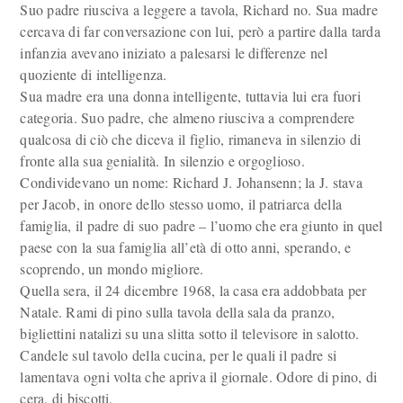
Suo padre riusciva a leggere a tavola, Richard no. Sua madre
cercava di far conversazione con lui, però a partire dalla tarda
infanzia avevano iniziato a palesarsi le differenze nel
quoziente di intelligenza.
Sua madre era una donna intelligente, tuttavia lui era fuori
categoria. Suo padre, che almeno riusciva a comprendere
qualcosa di ciò che diceva il figlio, rimaneva in silenzio di
fronte alla sua genialità. In silenzio e orgoglioso.
Condividevano un nome: Richard J. Johansenn; la J. stava
per Jacob, in onore dello stesso uomo, il patriarca della
famiglia, il padre di suo padre – l’uomo che era giunto in quel
paese con la sua famiglia all’età di otto anni, sperando, e
scoprendo, un mondo migliore.
Quella sera, il 24 dicembre 1968, la casa era addobbata per
Natale. Rami di pino sulla tavola della sala da pranzo,
bigliettini natalizi su una slitta sotto il televisore in salotto.
Candele sul tavolo della cucina, per le quali il padre si
lamentava ogni volta che apriva il giornale. Odore di pino, di
cera, di biscotti.