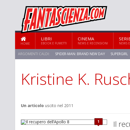
LIBRI
CINEMA
SERI
EBOOK E FUMETTI
NEWS E RECENSIONI
NEWS E
HOME
ARGOMENTI CALDI:
SPIDER-MAN: BRAND NEW DAY
SUPERGIRL
Kristine K. Rusc
STAR TREK: STRANGE NEW WORLDS
Un articolo
uscito nel 2011
1
Il re