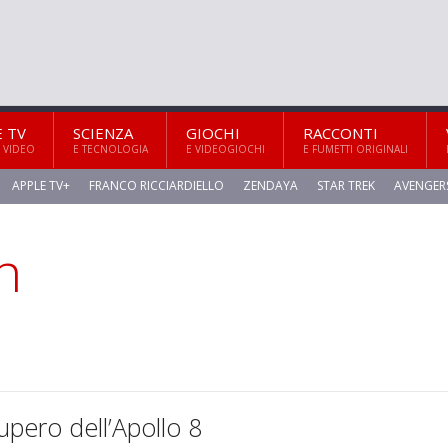
E TV
SCIENZA
GIOCHI
RACCONTI
 VIDEO
E TECNOLOGIA
E VIDEOGIOCHI
E FUMETTI ORIGINALI
APPLE TV+
FRANCO RICCIARDIELLO
ZENDAYA
STAR TREK
AVENGER
h
cupero dell’Apollo 8