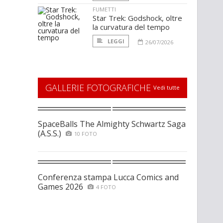
FUMETTI
Star Trek: Godshock, oltre
la curvatura del tempo
LEGGI
26/07/2026
GALLERIE FOTOGRAFICHE
Vedi tutte
SpaceBalls The Almighty Schwartz Saga
(A.S.S.)
10 FOTO
Conferenza stampa Lucca Comics and
Games 2026
4 FOTO