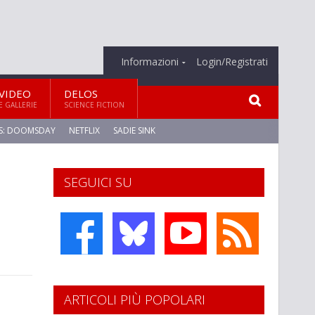
Informazioni
Login/Registrati
VIDEO
DELOS
E GALLERIE
SCIENCE FICTION
S: DOOMSDAY
NETFLIX
SADIE SINK
SEGUICI SU
ARTICOLI PIÙ POPOLARI