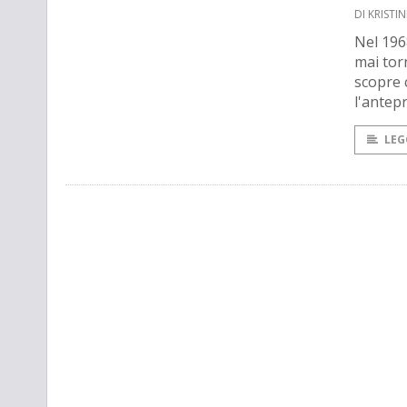
DI KRISTI
Nel 1968
mai tor
scopre c
l'antep
LEG