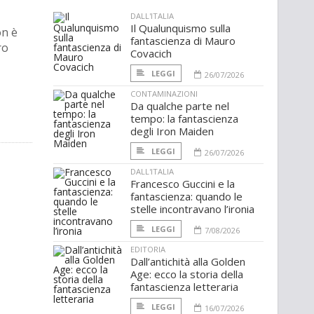
DALL'ITALIA
Il Qualunquismo sulla
n è
fantascienza di Mauro
ro
Covacich
LEGGI
26/07/2026
CONTAMINAZIONI
Da qualche parte nel
tempo: la fantascienza
degli Iron Maiden
LEGGI
26/07/2026
DALL'ITALIA
Francesco Guccini e la
fantascienza: quando le
stelle incontravano l’ironia
LEGGI
7/08/2026
EDITORIA
Dall’antichità alla Golden
Age: ecco la storia della
fantascienza letteraria
LEGGI
16/07/2026