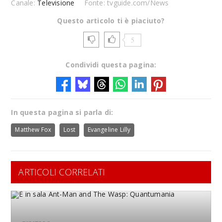
Canale:
Televisione
Fonte: tvguide.com/News
Questo articolo ti è piaciuto?
5
Condividi questa pagina:
In questa pagina si parla di:
Matthew Fox
Lost
Evangeline Lilly
ARTICOLI CORRELATI