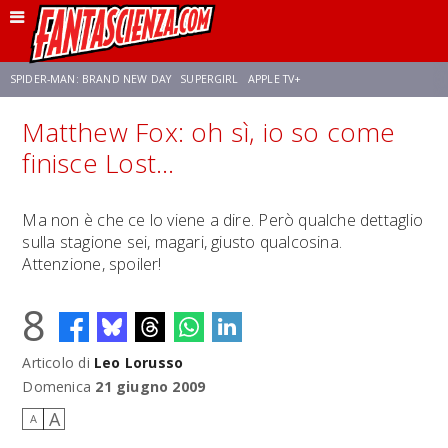
SPIDER-MAN: BRAND NEW DAY
SUPERGIRL
APPLE TV+
Matthew Fox: oh sì, io so come
FRANCO RICCIARDIELLO
ZENDAYA
STAR TREK
AVENGERS: DOOMSDAY
finisce Lost...
NETFLIX
SADIE SINK
STAR TREK: STRANGE NEW WORLDS
Ma non è che ce lo viene a dire. Però qualche dettaglio
sulla stagione sei, magari, giusto qualcosina.
Attenzione, spoiler!
8
Articolo di
Leo Lorusso
Domenica
21 giugno 2009
A
A