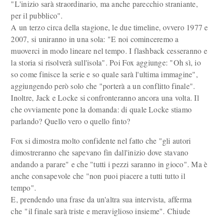
"L'inizio sarà straordinario, ma anche parecchio straniante,
per il pubblico".
A un terzo circa della stagione, le due timeline, ovvero 1977 e
2007, si uniranno in una sola: "E noi cominceremo a
muoverci in modo lineare nel tempo. I flashback cesseranno e
la storia si risolverà sull'isola". Poi Fox aggiunge: "Oh sì, io
so come finisce la serie e so quale sarà l'ultima immagine",
aggiungendo però solo che "porterà a un conflitto finale".
Inoltre, Jack e Locke si confronteranno ancora una volta. Il
che ovviamente pone la domanda: di quale Locke stiamo
parlando? Quello vero o quello finto?
Fox si dimostra molto confidente nel fatto che "gli autori
dimostreranno che sapevano fin dall'inizio dove stavano
andando a parare" e che "tutti i pezzi saranno in gioco". Ma è
anche consapevole che "non puoi piacere a tutti tutto il
tempo".
E, prendendo una frase da un'altra sua intervista, afferma
che "il finale sarà triste e meraviglioso insieme". Chiude