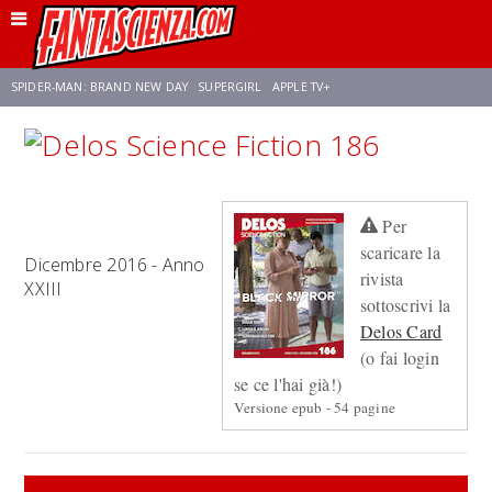
SPIDER-MAN: BRAND NEW DAY
SUPERGIRL
APPLE TV+
FRANCO RICCIARDIELLO
ZENDAYA
STAR TREK
AVENGERS: DOOMSDAY
Per
NETFLIX
SADIE SINK
STAR TREK: STRANGE NEW WORLDS
scaricare la
Dicembre 2016 - Anno
rivista
XXIII
sottoscrivi la
Delos Card
(o fai login
se ce l'hai già!)
Versione epub - 54 pagine