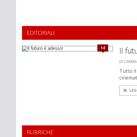
EDITORIALI
14
Il fu
DI CARMI
Tutto il
cinemat
LEG
RUBRICHE