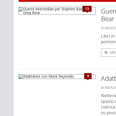
13
Guerr
Bear
DI REDAZ
Libri i
potremm
LEG
9
Adat
DI REDAZ
Nell’er
spazio 
rubrica
su yout