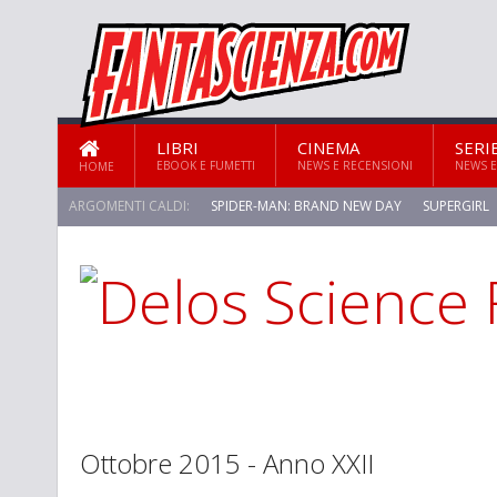
LIBRI
CINEMA
SERI
EBOOK E FUMETTI
NEWS E RECENSIONI
NEWS E
HOME
ARGOMENTI CALDI:
SPIDER-MAN: BRAND NEW DAY
SUPERGIRL
Ottobre 2015 - Anno XXII