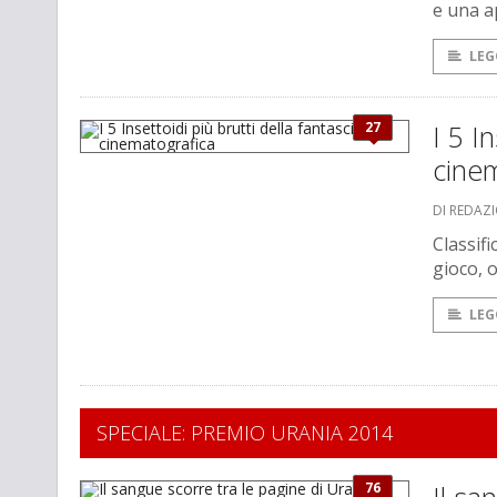
e una a
LEG
27
I 5 I
cine
DI REDAZ
Classif
gioco, o
LEG
SPECIALE: PREMIO URANIA 2014
76