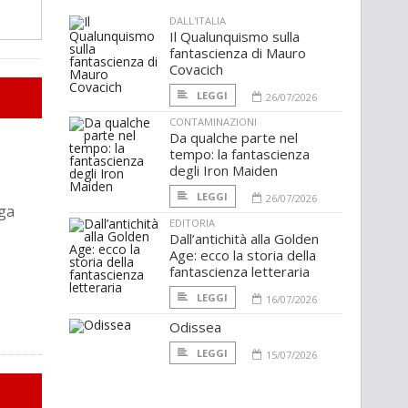
DALL'ITALIA
Il Qualunquismo sulla
fantascienza di Mauro
Covacich
LEGGI
26/07/2026
CONTAMINAZIONI
Da qualche parte nel
tempo: la fantascienza
degli Iron Maiden
LEGGI
26/07/2026
aga
EDITORIA
Dall’antichità alla Golden
Age: ecco la storia della
fantascienza letteraria
LEGGI
16/07/2026
Odissea
LEGGI
15/07/2026