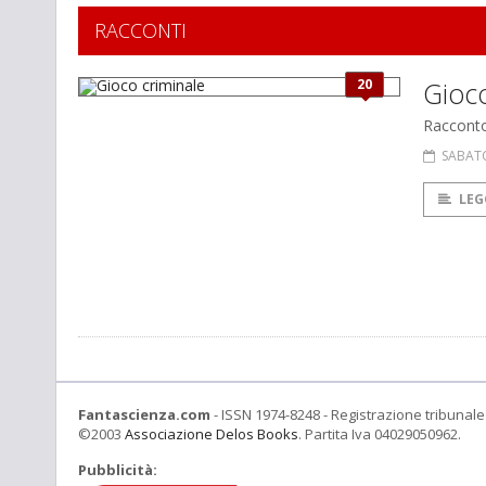
RACCONTI
20
Gioco
Raccont
SABAT
LEG
Fantascienza.com
- ISSN 1974-8248 - Registrazione tribunale 
©2003
Associazione Delos Books
. Partita Iva 04029050962.
Pubblicità: