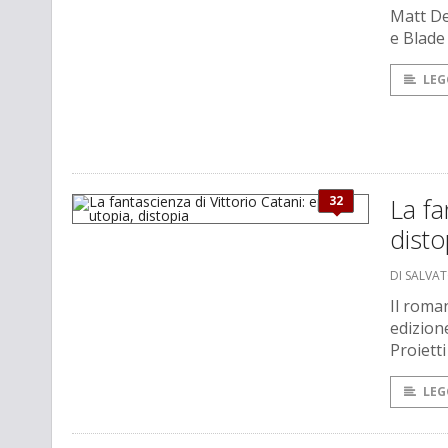
Matt De
e Blade
LEG
32
La fa
disto
DI SALVAT
Il roma
edizion
Proietti
LEG