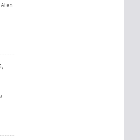
 Alien
a,
a