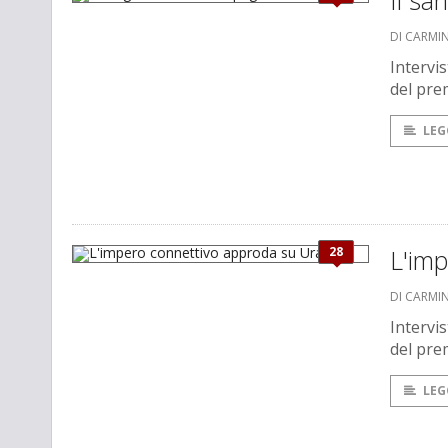
Il sa
DI CARMI
Intervi
del pre
LEG
28
L'im
DI CARMI
Intervi
del pre
LEG