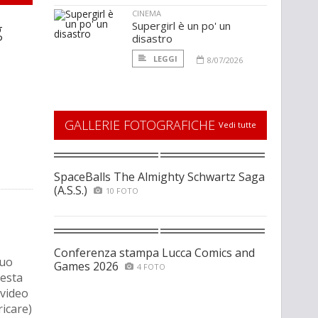
CINEMA
g
Supergirl è un po' un
disastro
LEGGI
8/07/2026
GALLERIE FOTOGRAFICHE
Vedi tutte
SpaceBalls The Almighty Schwartz Saga
(A.S.S.)
10 FOTO
Conferenza stampa Lucca Comics and
suo
Games 2026
4 FOTO
uesta
 video
ricare)