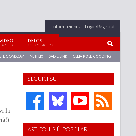
Informazioni
Login/Registrati
VIDEO
DELOS
E GALLERIE
SCIENCE FICTION
S: DOOMSDAY
NETFLIX
SADIE SINK
CELIA ROSE GOODING
SEGUICI SU
vi la
già!)
ARTICOLI PIÙ POPOLARI