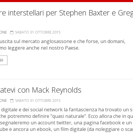
e interstellari per Stephen Baxter e Gre
IONE
SABATO 31 OTTOBRE 2015
n uscita sul mercato anglosassone e che forse, un domani,
o leggere anche nel nostro Paese.
GI
tatevi con Mack Reynolds
IONE
SABATO 31 OTTOBRE 2015
a digitale e dei social network la fantascienza ha trovato un 
che potremmo definire "quasi naturale". Ecco allora che in q
 segnaleremo un account twitter, una pagina facebook e un
ube e ancora un ebook, un film digitale (da noleggiare o sca