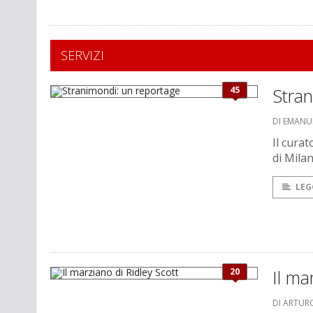
SERVIZI
45
Stra
DI EMANU
Il curat
di Milan
LEG
20
Il ma
DI ARTUR