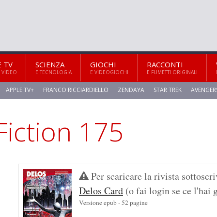
E TV
SCIENZA
GIOCHI
RACCONTI
 VIDEO
E TECNOLOGIA
E VIDEOGIOCHI
E FUMETTI ORIGINALI
APPLE TV+
FRANCO RICCIARDIELLO
ZENDAYA
STAR TREK
AVENGER
Per scaricare la rivista sottoscri
Delos Card
(o fai login se ce l'hai 
Versione epub - 52 pagine