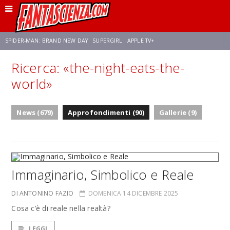
SPIDER-MAN: BRAND NEW DAY
SUPERGIRL
APPLE TV+
Ricerca: «the-night-eats-the-
FRANCO RICCIARDIELLO
ZENDAYA
STAR TREK
AVENGERS: DOOMSDAY
world»
NETFLIX
SADIE SINK
STAR TREK: STRANGE NEW WORLDS
News (679)
Approfondimenti (90)
Gallerie (9)
Immaginario, Simbolico e Reale
DI ANTONINO FAZIO
DOMENICA 14 DICEMBRE 2025
Cosa c’è di reale nella realtà?
LEGGI