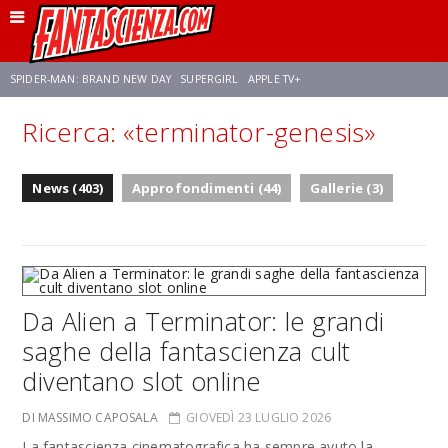
SPIDER-MAN: BRAND NEW DAY
SUPERGIRL
APPLE TV+
Ricerca: «terminator-genesis»
FRANCO RICCIARDIELLO
ZENDAYA
STAR TREK
AVENGERS: DOOMSDAY
News (403)
Approfondimenti (44)
Gallerie (3)
NETFLIX
SADIE SINK
STAR TREK: STRANGE NEW WORLDS
Da Alien a Terminator: le grandi
saghe della fantascienza cult
diventano slot online
DI MASSIMO CAPOSALA
GIOVEDÌ 23 LUGLIO 2026
La fantascienza cinematografica ha sempre avuto la