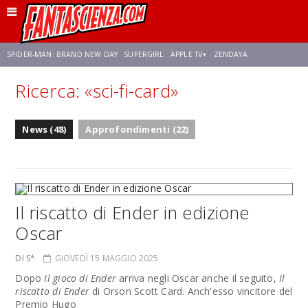
SPIDER-MAN: BRAND NEW DAY
SUPERGIRL
APPLE TV+
ZENDAYA
Ricerca: «sci-fi-card»
FRANCO RICCIARDIELLO
AVENGERS: DOOMSDAY
STAR TREK
NETFLIX
News (48)
Approfondimenti (22)
SADIE SINK
STAR TREK: STRANGE NEW WORLDS
Il riscatto di Ender in edizione
Oscar
DI S*
GIOVEDÌ 15 MAGGIO 2025
Dopo
Il gioco di Ender
arriva negli Oscar anche il seguito,
Il
riscatto di Ender
di Orson Scott Card. Anch'esso vincitore del
Premio Hugo