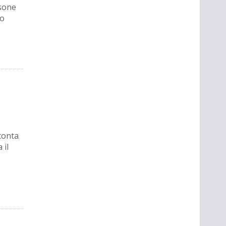
rsone
to
conta
 il