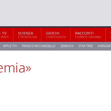
E TV
SCIENZA
GIOCHI
RACCONTI
 VIDEO
E TECNOLOGIA
E VIDEOGIOCHI
E FUMETTI ORIGINALI
APPLE TV+
FRANCO RICCIARDIELLO
ZENDAYA
STAR TREK
AVENGER
demia»