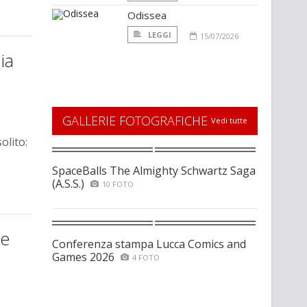
Odissea
LEGGI
15/07/2026
ia
GALLERIE FOTOGRAFICHE
Vedi tutte
olito:
SpaceBalls The Almighty Schwartz Saga
(A.S.S.)
10 FOTO
ue
Conferenza stampa Lucca Comics and
Games 2026
4 FOTO