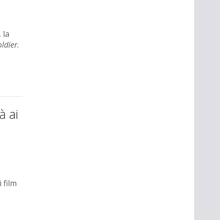
, la
ldier
.
à ai
 film