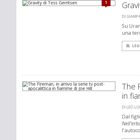
1
Gravi
DI GIAMP
Su Uran
una ter
LEG
The F
in fi
DI LEO L
Dal figl
Nell'erb
l'auto