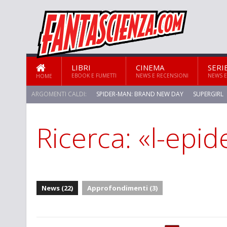
LIBRI
CINEMA
SERI
EBOOK E FUMETTI
NEWS E RECENSIONI
NEWS E
HOME
ARGOMENTI CALDI:
SPIDER-MAN: BRAND NEW DAY
SUPERGIRL
Ricerca: «l-epi
STAR TREK: STRANGE NEW WORLDS
News (22)
Approfondimenti (3)