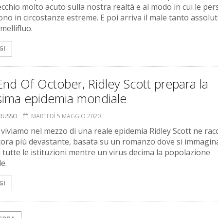
cchio molto acuto sulla nostra realtà e al modo in cui le pe
ono in circostanze estreme. E poi arriva il male tanto assolu
mellifluo.
GI
nd Of October, Ridley Scott prepara la
sima epidemia mondiale
ORUSSO
MARTEDÌ 5 MAGGIO 2020
viviamo nel mezzo di una reale epidemia Ridley Scott ne rac
ora più devastante, basata su un romanzo dove si immagina
i tutte le istituzioni mentre un virus decima la popolazione
e.
GI