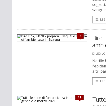
segreti,
sanguin
LEG
4
Bird 
ambi
DI LEO L
Netflix
l'epide
altri pae
LEG
11
Tutte