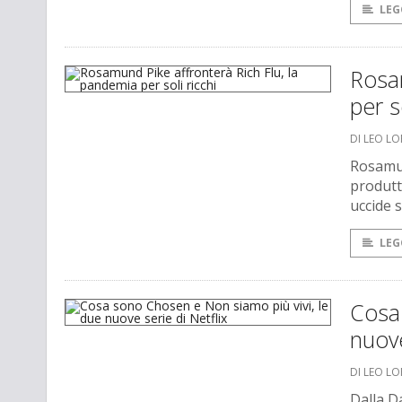
LEG
Rosam
per so
DI LEO L
Rosamun
produtt
uccide s
LEG
Cosa 
nuove
DI LEO L
Dalla D