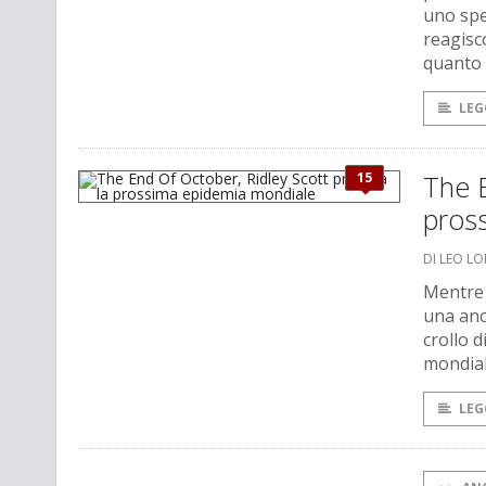
uno spe
reagisc
quanto 
LEG
15
The E
pros
DI LEO L
Mentre 
una anc
crollo d
mondial
LEG