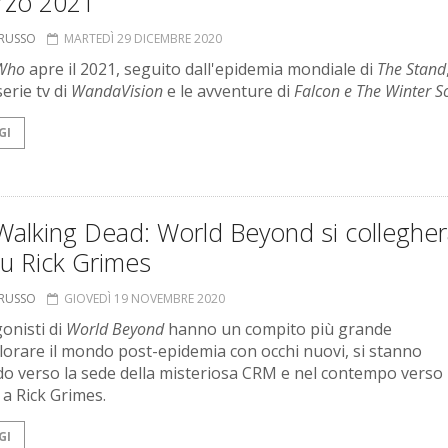
rzo 2021
ORUSSO
MARTEDÌ 29 DICEMBRE 2020
 Who
apre il 2021, seguito dall'epidemia mondiale di
The Stand
serie tv di
WandaVision
e le avventure di
Falcon e The Winter So
GI
alking Dead: World Beyond si collegher
su Rick Grimes
ORUSSO
GIOVEDÌ 19 NOVEMBRE 2020
gonisti di
World Beyond
hanno un compito più grande
plorare il mondo post-epidemia con occhi nuovi, si stanno
do verso la sede della misteriosa CRM e nel contempo verso i
 a Rick Grimes.
GI