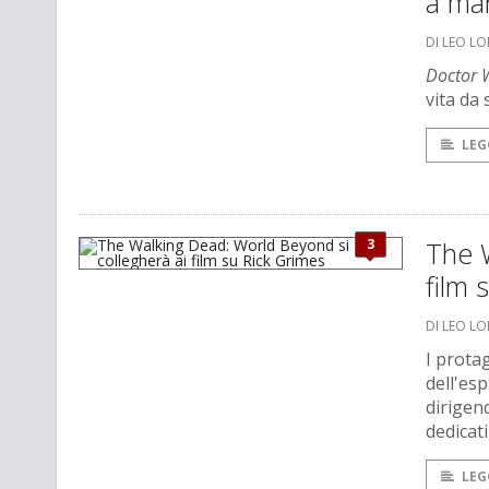
a ma
DI LEO L
Doctor
vita da 
LEG
3
The W
film 
DI LEO L
I prota
dell'es
dirigen
dedicati
LEG