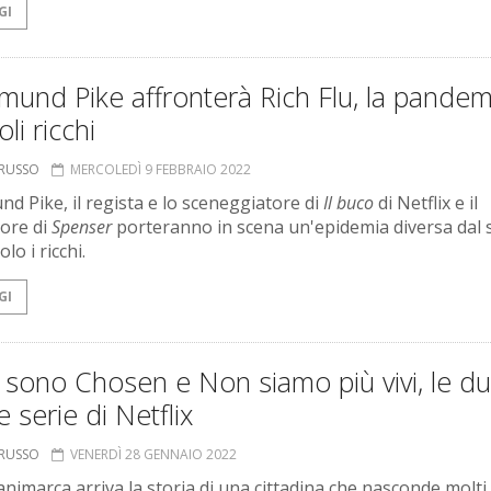
GI
und Pike affronterà Rich Flu, la pandem
li ricchi
ORUSSO
MERCOLEDÌ 9 FEBBRAIO 2022
d Pike, il regista e lo sceneggiatore di
Il buco
di Netflix e il
ore di
Spenser
porteranno in scena un'epidemia diversa dal s
olo i ricchi.
GI
sono Chosen e Non siamo più vivi, le d
 serie di Netflix
ORUSSO
VENERDÌ 28 GENNAIO 2022
animarca arriva la storia di una cittadina che nasconde molti