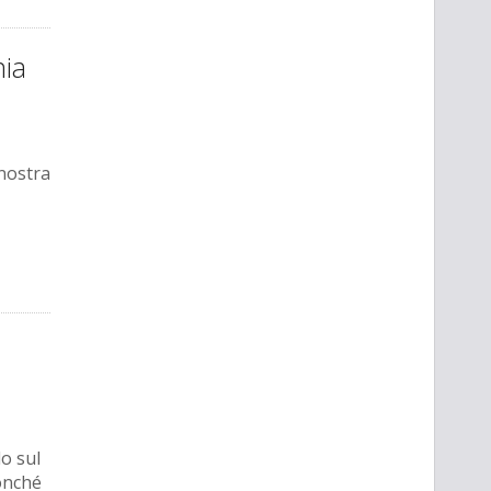
nia
 nostra
o sul
onché