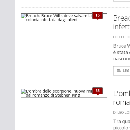
15
Breac
infet
DI LEO L
Bruce W
è stata
nascond
LEG
35
L'omb
roma
DI LEO L
Tra qua
piccolo