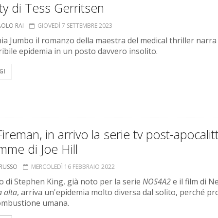
ty di Tess Gerritsen
AOLO RAI
GIOVEDÌ 7 SETTEMBRE 2023
ia Jumbo il romanzo della maestra del medical thriller narra 
ribile epidemia in un posto davvero insolito.
GI
ireman, in arrivo la serie tv post-apocalit
amme di Joe Hill
ORUSSO
MERCOLEDÌ 16 FEBBRAIO 2022
io di Stephen King, già noto per la serie
NOS4A2
e il film di Ne
a alta
, arriva un'epidemia molto diversa dal solito, perché p
combustione umana.