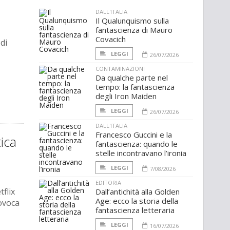
DALL'ITALIA
Il Qualunquismo sulla
fantascienza di Mauro
Covacich
di
LEGGI
26/07/2026
CONTAMINAZIONI
Da qualche parte nel
tempo: la fantascienza
degli Iron Maiden
LEGGI
26/07/2026
DALL'ITALIA
Francesco Guccini e la
tica
fantascienza: quando le
stelle incontravano l’ironia
LEGGI
7/08/2026
EDITORIA
tflix
Dall’antichità alla Golden
Age: ecco la storia della
rovoca
fantascienza letteraria
LEGGI
16/07/2026