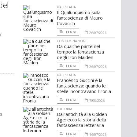
del
DALL'ITALIA
Il Qualunquismo sulla
fantascienza di Mauro
Covacich
LEGGI
26/07/2026
a
CONTAMINAZIONI
Da qualche parte nel
tempo: la fantascienza
degli Iron Maiden
LEGGI
26/07/2026
DALL'ITALIA
Francesco Guccini e la
fantascienza: quando le
stelle incontravano l’ironia
LEGGI
7/08/2026
EDITORIA
mo
Dall’antichità alla Golden
Age: ecco la storia della
fantascienza letteraria
LEGGI
16/07/2026