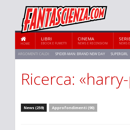
LIBRI
CINEMA
SERI
EBOOK E FUMETTI
NEWS E RECENSIONI
NEWS E
HOME
ARGOMENTI CALDI:
SPIDER-MAN: BRAND NEW DAY
SUPERGIRL
Ricerca: «harry
STAR TREK: STRANGE NEW WORLDS
News (259)
Approfondimenti (90)