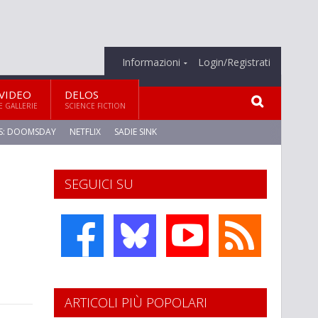
Informazioni
Login/Registrati
VIDEO
DELOS
E GALLERIE
SCIENCE FICTION
S: DOOMSDAY
NETFLIX
SADIE SINK
SEGUICI SU
ARTICOLI PIÙ POPOLARI