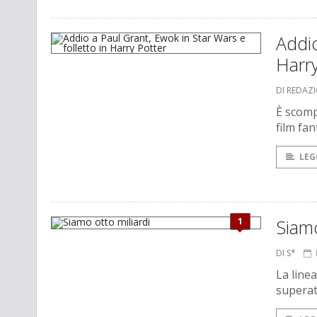
Addio
Harry
DI REDAZ
È scomp
film fan
LEG
1
Siamo
DI S*
La line
superat