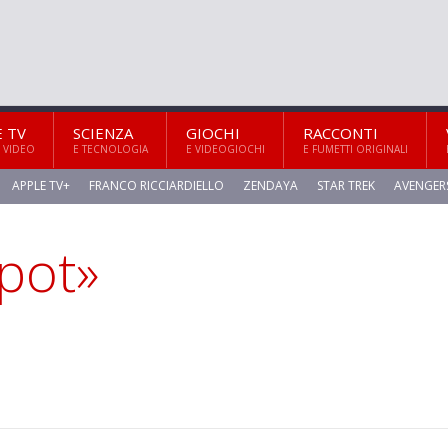
E TV
SCIENZA
GIOCHI
RACCONTI
 VIDEO
E TECNOLOGIA
E VIDEOGIOCHI
E FUMETTI ORIGINALI
APPLE TV+
FRANCO RICCIARDIELLO
ZENDAYA
STAR TREK
AVENGER
-pot»