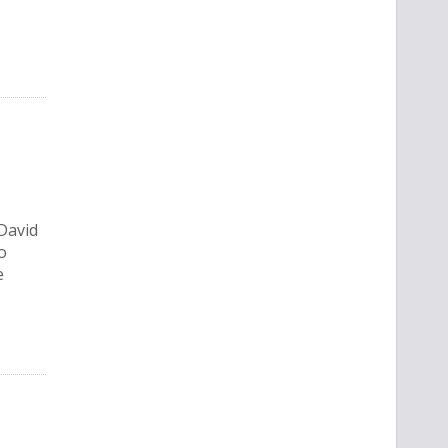
 David
o
e