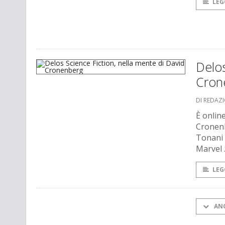
LEG
Delos
Cron
DI REDAZ
È onlin
Cronenb
Tonani 
Marvel
LEG
AN