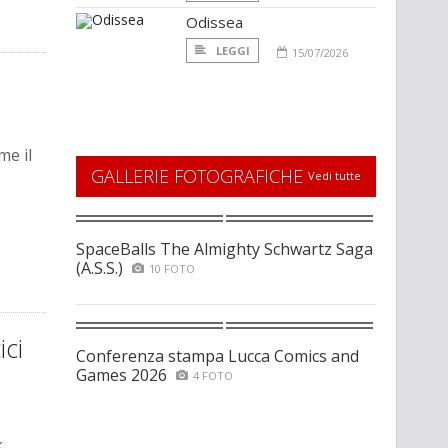
Odissea
LEGGI
15/07/2026
me il
GALLERIE FOTOGRAFICHE
Vedi tutte
SpaceBalls The Almighty Schwartz Saga
(A.S.S.)
10 FOTO
ici
Conferenza stampa Lucca Comics and
Games 2026
4 FOTO
k