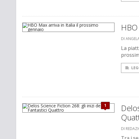
HBO M
DI ANGEL
La piatt
prossim
LEG
1
Delos
Quat
DI REDAZ
Tra i s