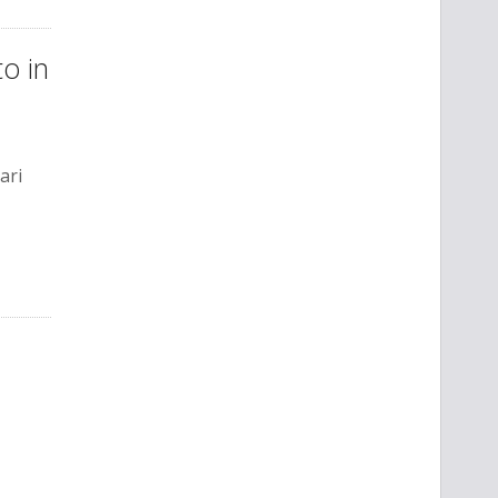
to in
ari