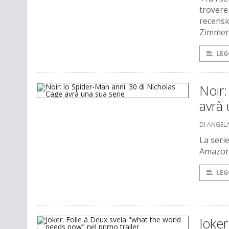
trovere 
recens
Zimmer 
LEG
Noir:
avrà 
DI ANGEL
La seri
Amazon 
LEG
Joker