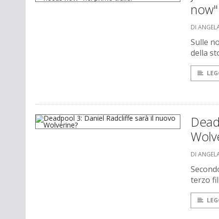
now" 
DI ANGEL
Sulle n
della st
LEG
Deadp
Wolv
DI ANGEL
Secondo 
terzo f
LEG