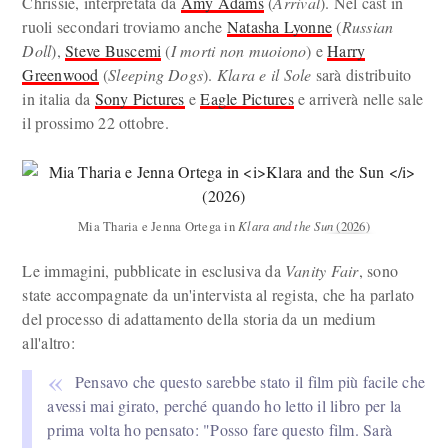
Chrissie, interpretata da
Amy Adams
(
Arrival
). Nel cast in
ruoli secondari troviamo anche
Natasha Lyonne
(
Russian
Doll
),
Steve Buscemi
(
I morti non muoiono
) e
Harry
Greenwood
(
Sleeping Dogs
).
Klara e il Sole
sarà distribuito
in italia da
Sony Pictures
e
Eagle Pictures
e arriverà nelle sale
il prossimo 22 ottobre.
Mia Tharia e Jenna Ortega in
Klara and the Sun
(2026)
Le immagini, pubblicate in esclusiva da
Vanity Fair
, sono
state accompagnate da un'intervista al regista, che ha parlato
del processo di adattamento della storia da un medium
all'altro:
Pensavo che questo sarebbe stato il film più facile che
avessi mai girato, perché quando ho letto il libro per la
prima volta ho pensato: "Posso fare questo film. Sarà