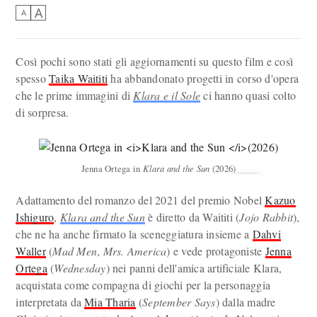
A
A
Così pochi sono stati gli aggiornamenti su questo film e così
spesso
Taika Waititi
ha abbandonato progetti in corso d'opera
che le prime immagini di
Klara e il Sole
ci hanno quasi colto
di sorpresa.
Jenna Ortega in
Klara and the Sun
(2026)
Adattamento del romanzo del 2021 del premio Nobel
Kazuo
Ishiguro
,
Klara and the Sun
è diretto da Waititi (
Jojo Rabbit
),
che ne ha anche firmato la sceneggiatura insieme a
Dahvi
Waller
(
Mad Men
,
Mrs. America
) e vede protagoniste
Jenna
Ortega
(
Wednesday
) nei panni dell'amica artificiale Klara,
acquistata come compagna di giochi per la personaggia
interpretata da
Mia Tharia
(
September Says
) dalla madre