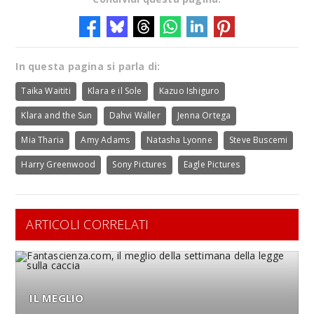
In questa pagina si parla di:
Taika Waititi
Klara e il Sole
Kazuo Ishiguro
Klara and the Sun
Dahvi Waller
Jenna Ortega
Mia Tharia
Amy Adams
Natasha Lyonne
Steve Buscemi
Harry Greenwood
Sony Pictures
Eagle Pictures
ARTICOLI CORRELATI
IL MEGLIO