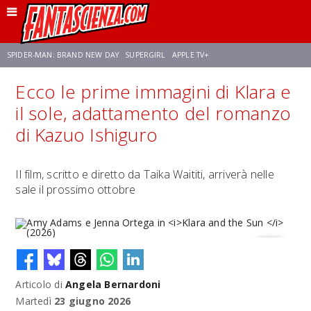
SPIDER-MAN: BRAND NEW DAY
SUPERGIRL
APPLE TV+
Ecco le prime immagini di Klara e
FRANCO RICCIARDIELLO
ZENDAYA
STAR TREK
AVENGERS: DOOMSDAY
il sole, adattamento del romanzo
di Kazuo Ishiguro
NETFLIX
SADIE SINK
STAR TREK: STRANGE NEW WORLDS
Il film, scritto e diretto da Taika Waititi, arriverà nelle
sale il prossimo ottobre
Articolo di
Angela Bernardoni
Amy Adams e Jenna Ortega in
Klara and the Sun
(2026)
Martedì
23 giugno 2026