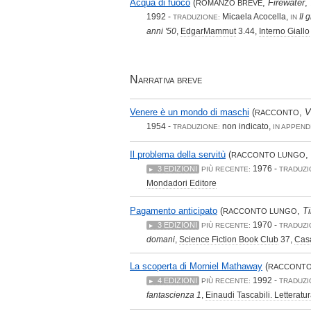
Acqua di fuoco
(
,
Firewater
,
ROMANZO BREVE
1992 -
Micaela Acocella,
Il 
TRADUZIONE:
IN
anni '50
,
EdgarMammut
3.44,
Interno Giallo
Narrativa breve
Venere è un mondo di maschi
(
,
V
RACCONTO
1954 -
non indicato,
TRADUZIONE:
IN APPEND
Il problema della servitù
(
,
RACCONTO LUNGO
1976 -
3 EDIZIONI
PIÙ RECENTE:
TRADUZI
Mondadori Editore
Pagamento anticipato
(
,
T
RACCONTO LUNGO
1970 -
3 EDIZIONI
PIÙ RECENTE:
TRADUZI
domani
,
Science Fiction Book Club
37,
Casa
La scoperta di Morniel Mathaway
(
RACCONT
1992 -
4 EDIZIONI
PIÙ RECENTE:
TRADUZI
fantascienza 1
,
Einaudi Tascabili. Letteratu