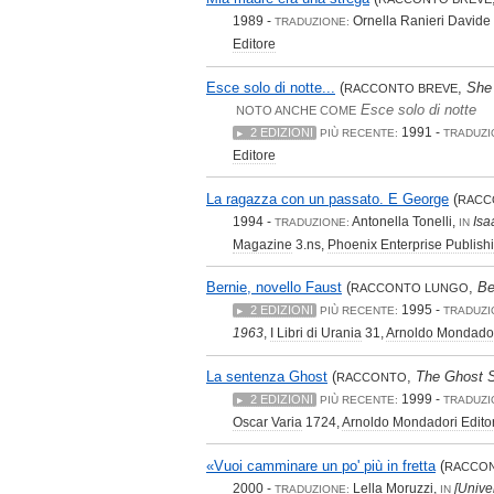
1989 -
Ornella Ranieri Davide 
TRADUZIONE:
Editore
Esce solo di notte...
(
,
She
RACCONTO BREVE
Esce solo di notte
NOTO ANCHE COME
1991 -
2 EDIZIONI
PIÙ RECENTE:
TRADUZI
Editore
La ragazza con un passato. E George
(
RACC
1994 -
Antonella Tonelli,
Isa
TRADUZIONE:
IN
Magazine
3.ns,
Phoenix Enterprise Publis
Bernie, novello Faust
(
,
Be
RACCONTO LUNGO
1995 -
2 EDIZIONI
PIÙ RECENTE:
TRADUZI
1963
,
I Libri di Urania
31,
Arnoldo Mondador
La sentenza Ghost
(
,
The Ghost 
RACCONTO
1999 -
2 EDIZIONI
PIÙ RECENTE:
TRADUZI
Oscar Varia
1724,
Arnoldo Mondadori Edito
«Vuoi camminare un po' più in fretta
(
RACCO
2000 -
Lella Moruzzi,
[Univer
TRADUZIONE:
IN