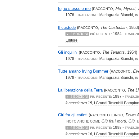
Io, io stesso e me
(
,
Me, Myself, 
RACCONTO
1978 -
Mariagrazia Bianchi,
TRADUZIONE:
IN
Il custode
(
,
The Custodian
, 1953)
RACCONTO
1984 -
2 EDIZIONI
PIÙ RECENTE:
TRADUZI
Editore
Gli inquilini
(
,
The Tenants
, 1954)
RACCONTO
1978 -
Mariagrazia Bianchi,
TRADUZIONE:
IN
Tutte amano Irving Bommer
(
,
Ev
RACCONTO
1978 -
Mariagrazia Bianchi,
TRADUZIONE:
IN
La liberazione della Terra
(
,
The Li
RACCONTO
1997 -
3 EDIZIONI
PIÙ RECENTE:
TRADUZI
fantascienza 15
,
I Grandi Tascabili Bompian
Giù fra gli estinti
(
,
Down A
RACCONTO LUNGO
Giù fra i morti
,
Giù, t
NOTO ANCHE COME
1998 -
4 EDIZIONI
PIÙ RECENTE:
TRADUZI
fantascienza 16
,
I Grandi Tascabili Bompian