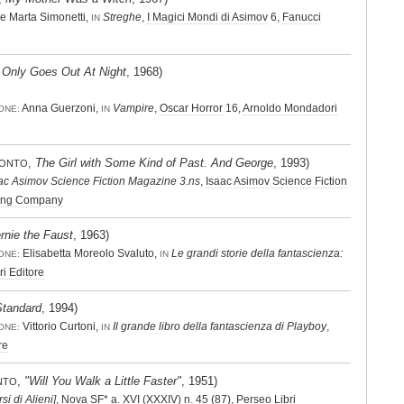
e Marta Simonetti,
Streghe
,
I Magici Mondi di Asimov
6,
Fanucci
IN
 Only Goes Out At Night
, 1968)
Anna Guerzoni,
Vampire
,
Oscar Horror
16,
Arnoldo Mondadori
ONE:
IN
,
The Girl with Some Kind of Past. And George
, 1993)
ONTO
ac Asimov Science Fiction Magazine 3.ns
,
Isaac Asimov Science Fiction
hing Company
rnie the Faust
, 1963)
Elisabetta Moreolo Svaluto,
Le grandi storie della fantascienza:
ONE:
IN
i Editore
Standard
, 1994)
Vittorio Curtoni,
Il grande libro della fantascienza di Playboy
,
ONE:
IN
re
,
"Will You Walk a Little Faster"
, 1951)
NTO
si di Alieni]
,
Nova SF*
a. XVI (XXXIV) n. 45 (87),
Perseo Libri