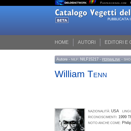
Fantascienza.com
HOME
AUTORI
EDITORI E
Autore
-
NILF15217 -
-
NILF:
PERMALINK
SHO
William
Tenn
USA
NAZIONALITÀ:
LING
1999 T
RICONOSCIMENTI:
Phili
NOTO ANCHE COME: