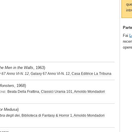
que
intr
Part
Fai
L
recen
opere
he Men in the Walls
, 1963)
 67 Anno VI-N. 12
,
Galaxy
67 Anno VI-N. 12,
Casa Editrice La Tribuna
Monsters
, 1968)
Beata Della Frattina,
Classici Urania
101,
Arnoldo Mondadori
ONE:
or Medusa
)
bra degli dei
,
Biblioteca di Fantasy & Horror
1,
Arnoldo Mondadori