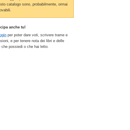
sto catalogo sono, probabilmente, ormai
ovabili.
ecipa anche tu!
ogin
per poter dare voti, scrivere trame e
sioni, e per tenere nota dei libri e delle
 che possiedi o che hai letto.