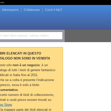
tore
Informazioni
Collaborare
Cos'è il NILF
i, titoli, titoli originali, collane, editori
LIBRI ELENCATI IN QUESTO
TALOGO NON SONO IN VENDITA
sto sito
non è un negozio
: è un
alogo di tutti i testi di genere fantastico
blicati in Italia fino al 2011.
he se a volta è presente l’indicazione
 prezzo, essa è solo a titolo
cumentativo
.
certo numero di titoli di collezionismo,
etrati e usati posso essere trovati su
os Store
.
la maggior parte dei titoli elencati in