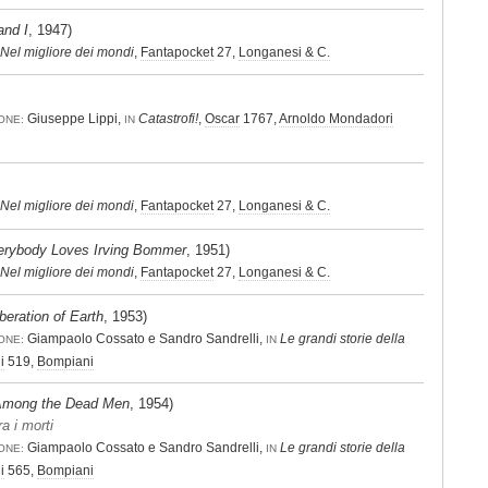
and I
, 1947)
Nel migliore dei mondi
,
Fantapocket
27,
Longanesi & C.
Giuseppe Lippi,
Catastrofi!
,
Oscar
1767,
Arnoldo Mondadori
ONE:
IN
Nel migliore dei mondi
,
Fantapocket
27,
Longanesi & C.
erybody Loves Irving Bommer
, 1951)
Nel migliore dei mondi
,
Fantapocket
27,
Longanesi & C.
beration of Earth
, 1953)
Giampaolo Cossato e Sandro Sandrelli,
Le grandi storie della
ONE:
IN
i
519,
Bompiani
mong the Dead Men
, 1954)
ra i morti
Giampaolo Cossato e Sandro Sandrelli,
Le grandi storie della
ONE:
IN
i
565,
Bompiani