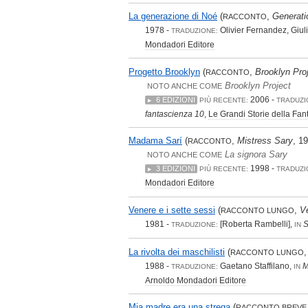
La generazione di Noé
(
,
Generati
RACCONTO
1978 -
Olivier Fernandez, Giuli
TRADUZIONE:
Mondadori Editore
Progetto Brooklyn
(
,
Brooklyn Pro
RACCONTO
Brooklyn Project
NOTO ANCHE COME
2006 -
6 EDIZIONI
PIÙ RECENTE:
TRADUZI
fantascienza 10
,
Le Grandi Storie della Fa
Madama Sarí
(
,
Mistress Sary
, 1
RACCONTO
La signora Sary
NOTO ANCHE COME
1998 -
3 EDIZIONI
PIÙ RECENTE:
TRADUZI
Mondadori Editore
Venere e i sette sessi
(
,
V
RACCONTO LUNGO
1981 -
[Roberta Rambelli],
S
TRADUZIONE:
IN
La rivolta dei maschilisti
(
RACCONTO LUNGO
1988 -
Gaetano Staffilano,
M
TRADUZIONE:
IN
Arnoldo Mondadori Editore
Mia madre era una strega
(
RACCONTO BREVE