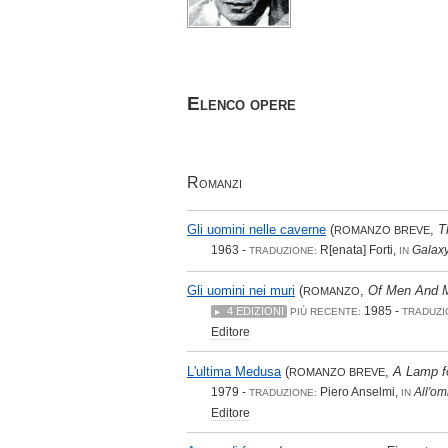
Elenco opere
Romanzi
Gli uomini nelle caverne
(
,
T
ROMANZO BREVE
1963 -
R[enata] Forti,
Galaxy
TRADUZIONE:
IN
Gli uomini nei muri
(
,
Of Men And 
ROMANZO
1985 -
4 EDIZIONI
PIÙ RECENTE:
TRADUZI
Editore
L'ultima Medusa
(
,
A Lamp f
ROMANZO BREVE
1979 -
Piero Anselmi,
All'om
TRADUZIONE:
IN
Editore