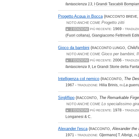
fantascienza 13
,
I Grandi Tascabili Bompian
Progetto Acqua in Bocca
(
RACCONTO BREVE
Progetto zitti
NOTO ANCHE COME
1969 -
2 EDIZIONI
PIÙ RECENTE:
TRADUZI
(Fuori collana)
,
Giangiacomo Feltrinelli Edit
Gioco da bambini
(
,
Child'
RACCONTO LUNGO
Gioco per bambini
,
I
NOTO ANCHE COME
2006 -
7 EDIZIONI
PIÙ RECENTE:
TRADUZI
fantascienza 9
,
Le Grandi Storie della Fan
Intelligenza col nemico
(
,
The Des
RACCONTO
1967 -
Hilia Brinis,
La guerr
TRADUZIONE:
IN
Sirgliflipo
(
,
The Remarkable Firgef
RACCONTO
Lo specialissimo gira
NOTO ANCHE COME
1978 -
2 EDIZIONI
PIÙ RECENTE:
TRADUZI
Longanesi & C.
Alexander l'esca
(
,
Alexander the 
RACCONTO
1971 -
G[ermano] T. Albrigi,
TRADUZIONE:
IN