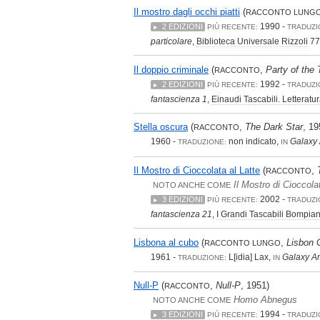
Il mostro dagli occhi piatti
(
RACCONTO LUNG
1990 -
2 EDIZIONI
PIÙ RECENTE:
TRADUZI
particolare
,
Biblioteca Universale Rizzoli
77
Il doppio criminale
(
,
Party of the
RACCONTO
1992 -
2 EDIZIONI
PIÙ RECENTE:
TRADUZI
fantascienza 1
,
Einaudi Tascabili. Letteratu
Stella oscura
(
,
The Dark Star
, 19
RACCONTO
1960 -
non indicato,
Galaxy 
TRADUZIONE:
IN
Il Mostro di Cioccolata al Latte
(
,
RACCONTO
Il Mostro di Cioccola
NOTO ANCHE COME
2002 -
3 EDIZIONI
PIÙ RECENTE:
TRADUZI
fantascienza 21
,
I Grandi Tascabili Bompian
Lisbona al cubo
(
,
Lisbon 
RACCONTO LUNGO
1961 -
L[idia] Lax,
Galaxy An
TRADUZIONE:
IN
Null-P
(
,
Null-P
, 1951)
RACCONTO
Homo Abnegus
NOTO ANCHE COME
1994 -
3 EDIZIONI
PIÙ RECENTE:
TRADUZI