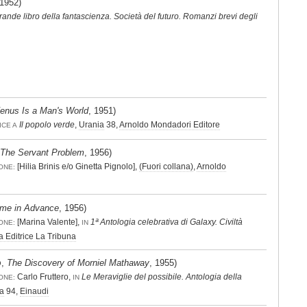
 1952)
grande libro della fantascienza. Società del futuro. Romanzi brevi degli
enus Is a Man's World
, 1951)
Il popolo verde
,
Urania
38,
Arnoldo Mondadori Editore
ICE A
The Servant Problem
, 1956)
[Hilia Brinis e/o Ginetta Pignolo],
(Fuori collana)
,
Arnoldo
ONE:
ime in Advance
, 1956)
[Marina Valente],
1ª Antologia celebrativa di Galaxy. Civiltà
ONE:
IN
 Editrice La Tribuna
,
The Discovery of Morniel Mathaway
, 1955)
O
Carlo Fruttero,
Le Meraviglie del possibile. Antologia della
ONE:
IN
ra
94,
Einaudi