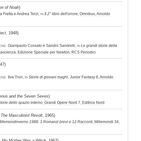
on of Noah
)
a Fretta e Andrea Terzi,
Il 2° libro dell'orrore
,
Omnibus
,
Arnoldo
IN
ject
, 1948)
Giampaolo Cossato e Sandro Sandrelli,
Le grandi storie della
ONE:
IN
ntascienza. Edizione Speciale per Newton
,
RCS Periodici
947)
Ilva Tron,
Storie di giovani maghi
,
Junior Fantasy
6,
Arnoldo
ONE:
IN
enus and the Seven Sexes
)
torie dello spazio interno
,
Grandi Opere Nord
7,
Editrice Nord
,
The Masculinist Revolt
, 1965)
illemondinverno 1988: 3 Romanzi brevi e 12 Racconti
,
Millemondi
34,
,
My Mother Was a Witch
, 1967)