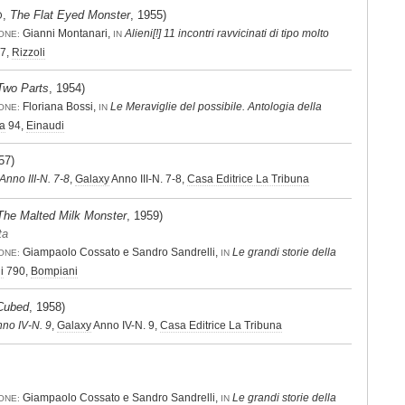
,
The Flat Eyed Monster
, 1955)
O
Gianni Montanari,
Alieni[!] 11 incontri ravvicinati di tipo molto
ONE:
IN
7,
Rizzoli
 Two Parts
, 1954)
Floriana Bossi,
Le Meraviglie del possibile. Antologia della
ONE:
IN
ra
94,
Einaudi
57)
Anno III-N. 7-8
,
Galaxy
Anno III-N. 7-8,
Casa Editrice La Tribuna
The Malted Milk Monster
, 1959)
ta
Giampaolo Cossato e Sandro Sandrelli,
Le grandi storie della
ONE:
IN
i
790,
Bompiani
Cubed
, 1958)
no IV-N. 9
,
Galaxy
Anno IV-N. 9,
Casa Editrice La Tribuna
Giampaolo Cossato e Sandro Sandrelli,
Le grandi storie della
ONE:
IN