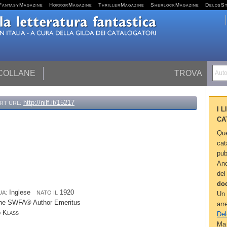
FantasyMagazine
HorrorMagazine
ThrillerMagazine
SherlockMagazine
DelosS
 COLLANE
TROVA
Autor
http://nilf.it/15217
RT URL:
I 
CA
Que
cat
pub
Anc
del
do
Inglese
1920
UA:
NATO IL
Un 
he SWFA® Author Emeritus
arr
p
Klass
Del
Ma 