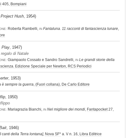
i
405,
Bompiani
,
Project Hush
, 1954)
Roberta Rambelli,
Fantaluna. 11 racconti di fantascienza lunare
,
ONE:
IN
ore
s Play
, 1947)
l regalo di Natale
Giampaolo Cossato e Sandro Sandrelli,
Le grandi storie della
ONE:
IN
tascienza. Edizione Speciale per Newton
,
RCS Periodici
erter
, 1953)
a è sempre la guerra
,
(Fuori collana)
,
De Carlo Editore
lip
, 1950)
flippo
Mariagrazia Bianchi,
Nel migliore dei mondi
,
Fantapocket
27,
ONE:
IN
Bait
, 1946)
[I canti della Terra lontana]
,
Nova SF*
a. V n. 16,
Libra Editrice