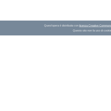
Quest'opera è distribuita con
licenza Creative Commons A
Questo sito non fa uso di cookie 