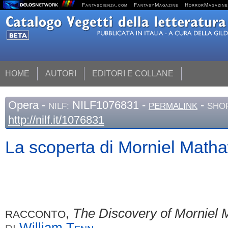
Fantascienza.com
FantasyMagazine
HorrorMagazine
HOME
AUTORI
EDITORI E COLLANE
Opera
-
NILF1076831 -
-
NILF:
PERMALINK
SHOR
http://nilf.it/1076831
La scoperta di Morniel Math
,
The Discovery of Morniel
RACCONTO
William
Tenn