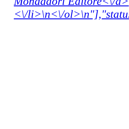
Mondadori Editore<\/a>
<\/li>\n<\/ol>\n"],"statu