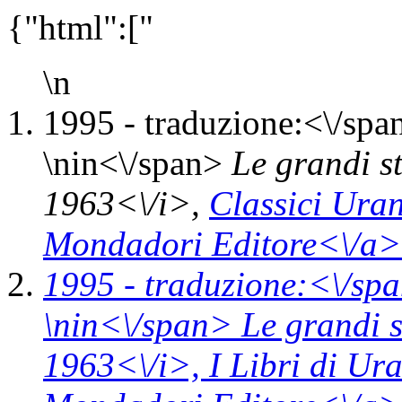
{"html":["
\n
1995 -
traduzione:<\/spa
\n
in<\/span>
Le grandi st
1963<\/i>,
Classici Ura
Mondadori Editore<\/a>
1995 -
traduzione:<\/spa
\n
in<\/span>
Le grandi s
1963<\/i>,
I Libri di Ur