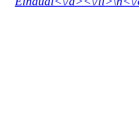
Einaudi<\/a><\/li>\n<\/o