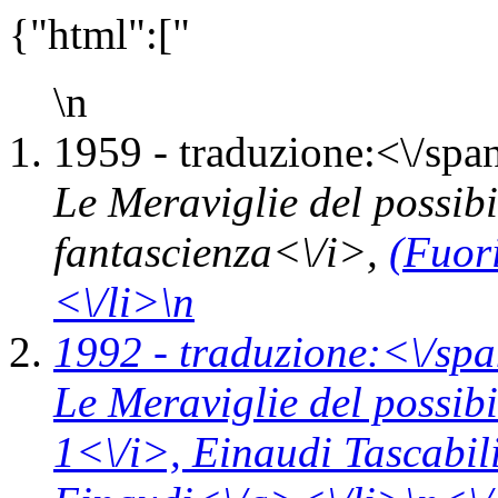
{"html":["
\n
1959 -
traduzione:<\/span
Le Meraviglie del possibi
fantascienza<\/i>,
(Fuor
<\/li>\n
1992 -
traduzione:<\/spa
Le Meraviglie del possibi
1<\/i>,
Einaudi Tascabil