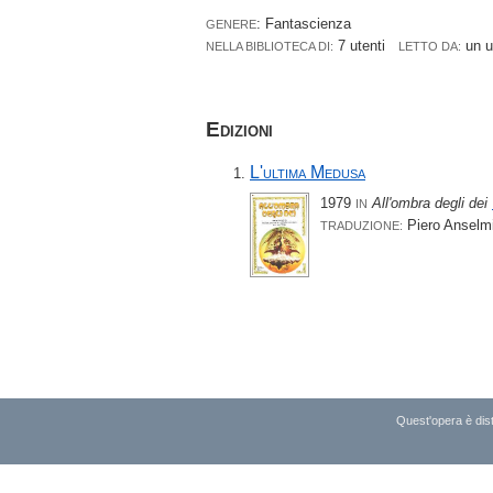
: Fantascienza
GENERE
7 utenti
un 
NELLA BIBLIOTECA DI:
LETTO DA:
Edizioni
L'ultima Medusa
1979
All'ombra degli dei
IN
Piero Anselm
TRADUZIONE:
Quest'opera è dist