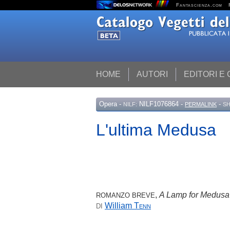
Fantascienza.com
HOME
AUTORI
EDITORI E
Opera
-
NILF1076864 -
-
NILF:
PERMALINK
SH
L'ultima Medusa
,
A Lamp for Medusa
ROMANZO BREVE
William
Tenn
DI