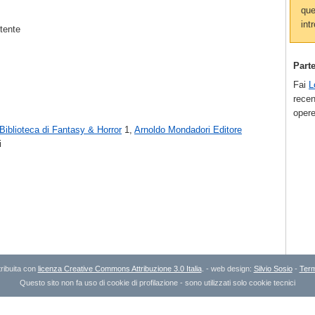
que
intr
utente
Part
Fai
L
recen
opere
Biblioteca di Fantasy & Horror
1,
Arnoldo Mondadori Editore
i
ribuita con
licenza Creative Commons Attribuzione 3.0 Italia
. - web design:
Silvio Sosio
-
Term
Questo sito non fa uso di cookie di profilazione - sono utilizzati solo cookie tecnici