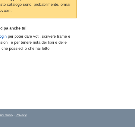
sto catalogo sono, probabilmente, ormai
ovabili.
ecipa anche tu!
ogin
per poter dare voti, scrivere trame e
sioni, e per tenere nota dei libri e delle
 che possiedi o che hai letto.
ini d'uso
-
Privacy