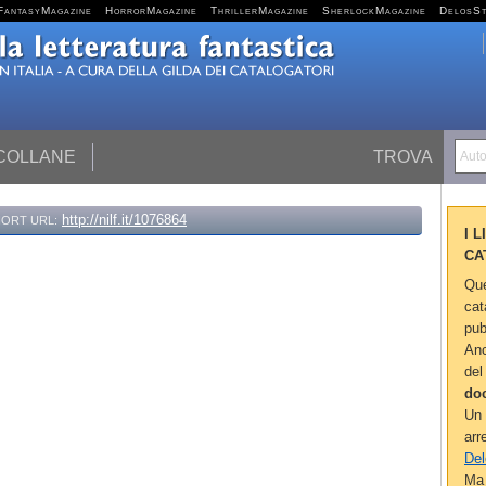
FantasyMagazine
HorrorMagazine
ThrillerMagazine
SherlockMagazine
DelosS
 COLLANE
TROVA
Autor
http://nilf.it/1076864
ORT URL:
I 
CA
Que
cat
pub
Anc
del
do
Un 
arr
Del
Ma 