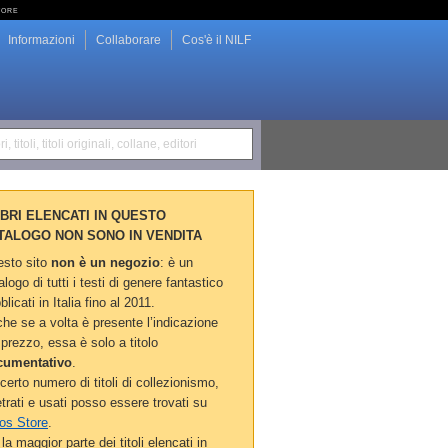
tore
Informazioni
Collaborare
Cos'è il NILF
i, titoli, titoli originali, collane, editori
LIBRI ELENCATI IN QUESTO
TALOGO NON SONO IN VENDITA
sto sito
non è un negozio
: è un
alogo di tutti i testi di genere fantastico
blicati in Italia fino al 2011.
he se a volta è presente l’indicazione
 prezzo, essa è solo a titolo
cumentativo
.
certo numero di titoli di collezionismo,
etrati e usati posso essere trovati su
os Store
.
la maggior parte dei titoli elencati in