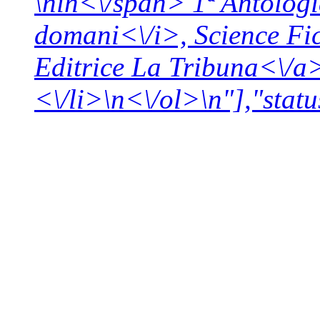
\n
in<\/span>
1ª Antologi
domani<\/i>,
Science Fi
Editrice La Tribuna<\/a
<\/li>\n<\/ol>\n"],"statu