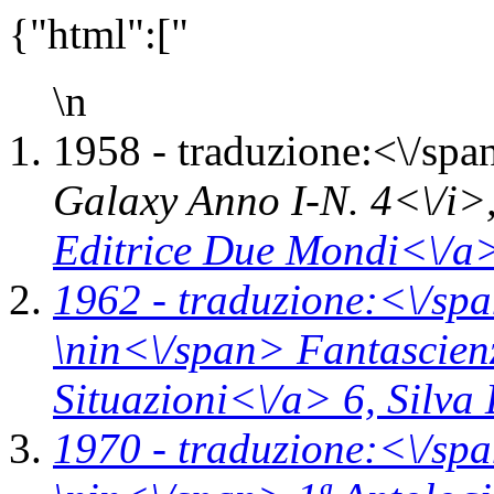
{"html":["
\n
1958 -
traduzione:<\/spa
Galaxy Anno I-N. 4<\/i>
Editrice Due Mondi<\/a>
1962 -
traduzione:<\/spa
\n
in<\/span>
Fantascienz
Situazioni<\/a> 6,
Silva
1970 -
traduzione:<\/sp