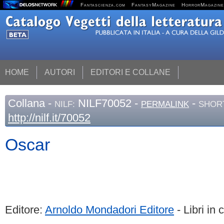
Fantascienza.com
FantasyMagazine
HorrorMagazine
HOME
AUTORI
EDITORI E COLLANE
Collana
-
NILF70052 -
-
NILF:
PERMALINK
SHORT
http://nilf.it/70052
Oscar
Editore:
Arnoldo Mondadori Editore
- Libri in