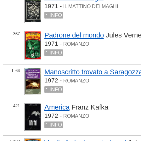
1971 -
IL MATTINO DEI MAGHI
INFO
Padrone del mondo
Jules Vern
367
1971 -
ROMANZO
INFO
Manoscritto trovato a Saragozz
L 64
1972 -
ROMANZO
INFO
America
Franz Kafka
421
1972 -
ROMANZO
INFO