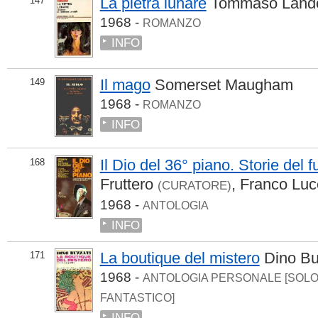
La pietra lunare
Tommaso Lando
147
1968 -
ROMANZO
INFO
Il mago
Somerset Maugham
149
1968 -
ROMANZO
INFO
Il Dio del 36° piano. Storie del 
168
Fruttero
,
Franco Luc
(CURATORE)
1968 -
ANTOLOGIA
INFO
La boutique del mistero
Dino Bu
171
1968 -
ANTOLOGIA PERSONALE [SOL
FANTASTICO]
INFO