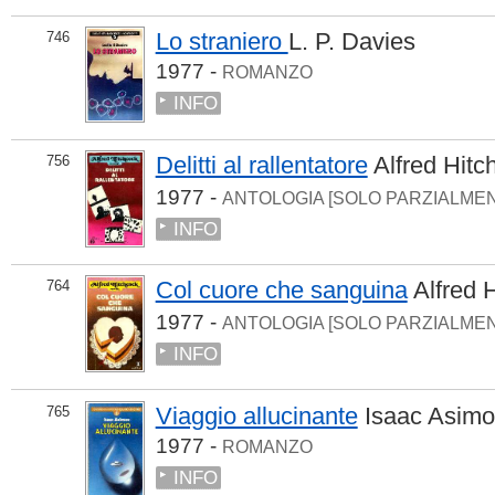
Lo straniero
L. P. Davies
746
1977 -
ROMANZO
INFO
Delitti al rallentatore
Alfred Hit
756
1977 -
ANTOLOGIA [SOLO PARZIALME
INFO
Col cuore che sanguina
Alfred 
764
1977 -
ANTOLOGIA [SOLO PARZIALME
INFO
Viaggio allucinante
Isaac Asimo
765
1977 -
ROMANZO
INFO