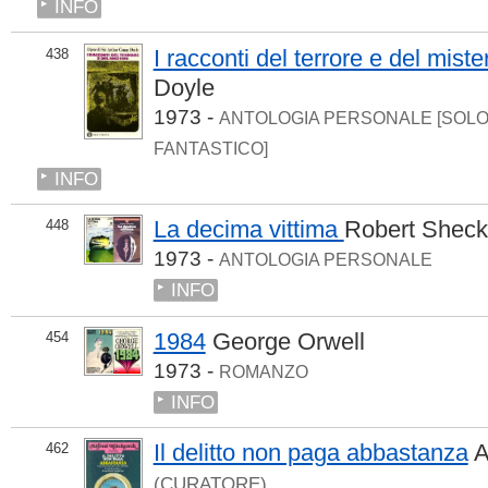
INFO
I racconti del terrore e del miste
438
Doyle
1973 -
ANTOLOGIA PERSONALE [SOL
FANTASTICO]
INFO
La decima vittima
Robert Sheck
448
1973 -
ANTOLOGIA PERSONALE
INFO
1984
George Orwell
454
1973 -
ROMANZO
INFO
Il delitto non paga abbastanza
A
462
(CURATORE)