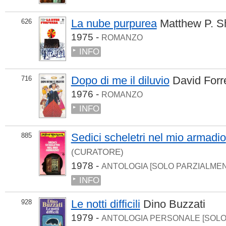
La nube purpurea
Matthew P. Sh
626
1975 -
ROMANZO
INFO
Dopo di me il diluvio
David Forr
716
1976 -
ROMANZO
INFO
Sedici scheletri nel mio armadio
885
(CURATORE)
1978 -
ANTOLOGIA [SOLO PARZIALME
INFO
Le notti difficili
Dino Buzzati
928
1979 -
ANTOLOGIA PERSONALE [SOL