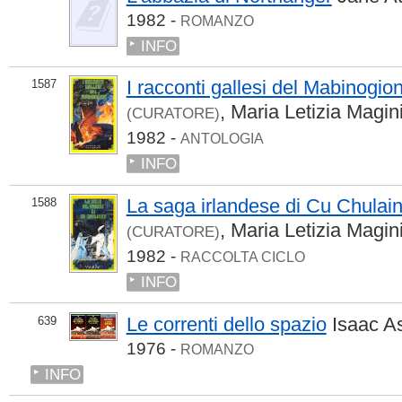
1982 -
ROMANZO
INFO
I racconti gallesi del Mabinogio
1587
,
Maria Letizia Magin
(CURATORE)
1982 -
ANTOLOGIA
INFO
La saga irlandese di Cu Chulai
1588
,
Maria Letizia Magin
(CURATORE)
1982 -
RACCOLTA CICLO
INFO
Le correnti dello spazio
Isaac A
639
1976 -
ROMANZO
INFO