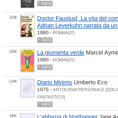
INFO
Doctor Faustus[. La vita del co
1236
Adrian Leverkuhn narrata da un
1980 -
ROMANZO
INFO
La giumenta verde
Marcel Aym
1254
1980 -
ROMANZO
INFO
Diario Minimo
Umberto Eco
L194
1975 -
ANTOLOGIA PERSONALE [SOL
FANTASTICO]
INFO
L'abbazia di Northanger
Jane A
1491