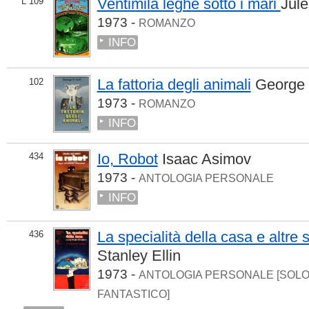
Ventimila leghe sotto i mari
Jul
L 109
1973 -
ROMANZO
INFO
La fattoria degli animali
George 
102
1973 -
ROMANZO
INFO
Io, Robot
Isaac Asimov
434
1973 -
ANTOLOGIA PERSONALE
INFO
La specialità della casa e altre 
436
Stanley Ellin
1973 -
ANTOLOGIA PERSONALE [SOL
FANTASTICO]