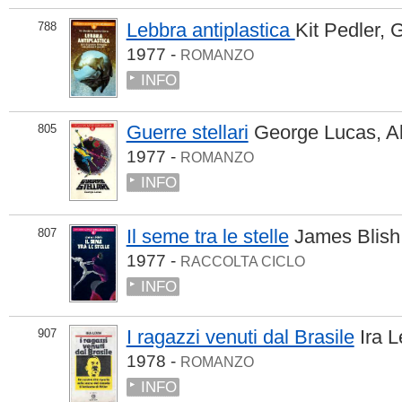
Lebbra antiplastica
Kit Pedler
,
G
788
1977 -
ROMANZO
INFO
Guerre stellari
George Lucas
,
A
805
1977 -
ROMANZO
INFO
Il seme tra le stelle
James Blish
807
1977 -
RACCOLTA CICLO
INFO
I ragazzi venuti dal Brasile
Ira L
907
1978 -
ROMANZO
INFO