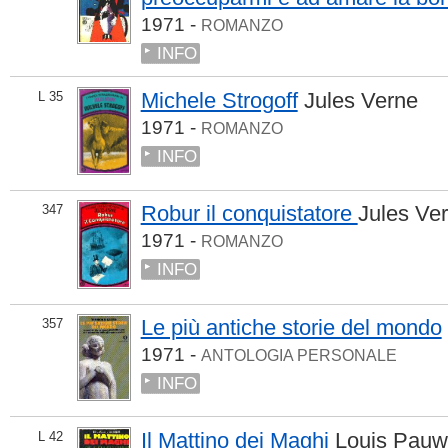
1971 -
ROMANZO
INFO
Michele Strogoff
Jules Verne
L 35
1971 -
ROMANZO
INFO
Robur il conquistatore
Jules Ve
347
1971 -
ROMANZO
INFO
Le più antiche storie del mondo
357
1971 -
ANTOLOGIA PERSONALE
INFO
Il Mattino dei Maghi
Louis Pauw
L 42