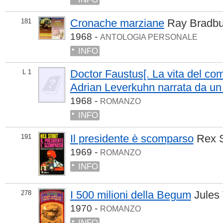
Cronache marziane
Ray Bradbu
181
1968 -
ANTOLOGIA PERSONALE
INFO
Doctor Faustus[. La vita del co
L 1
Adrian Leverkuhn narrata da un
1968 -
ROMANZO
INFO
Il presidente è scomparso
Rex S
191
1969 -
ROMANZO
INFO
I 500 milioni della Begum
Jules
278
1970 -
ROMANZO
INFO