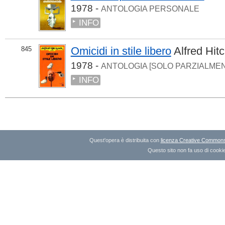
1978 -
ANTOLOGIA PERSONALE
INFO
Omicidi in stile libero
Alfred Hi
845
1978 -
ANTOLOGIA [SOLO PARZIALME
INFO
Quest'opera è distribuita con
licenza Creative Commons A
Questo sito non fa uso di cookie 