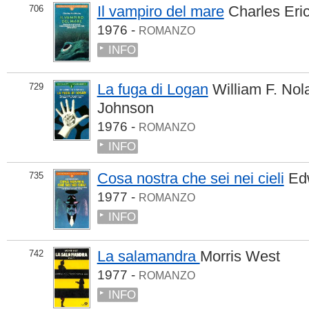
Il vampiro del mare
Charles Eri
706
1976 -
ROMANZO
INFO
La fuga di Logan
William F. Nol
729
Johnson
1976 -
ROMANZO
INFO
Cosa nostra che sei nei cieli
Ed
735
1977 -
ROMANZO
INFO
La salamandra
Morris West
742
1977 -
ROMANZO
INFO