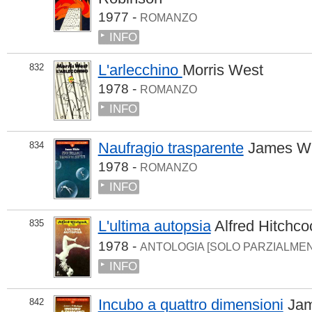
1977 -
ROMANZO
INFO
L'arlecchino
Morris West
832
1978 -
ROMANZO
INFO
Naufragio trasparente
James Wh
834
1978 -
ROMANZO
INFO
L'ultima autopsia
Alfred Hitchc
835
1978 -
ANTOLOGIA [SOLO PARZIALME
INFO
Incubo a quattro dimensioni
Jam
842