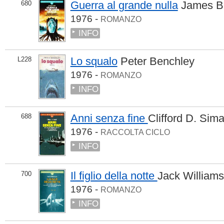
Guerra al grande nulla
James Bl
680
1976 -
ROMANZO
INFO
Lo squalo
Peter Benchley
L228
1976 -
ROMANZO
INFO
Anni senza fine
Clifford D. Sim
688
1976 -
RACCOLTA CICLO
INFO
Il figlio della notte
Jack William
700
1976 -
ROMANZO
INFO