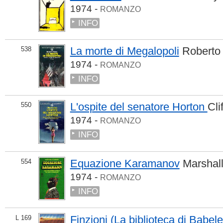
1974 -
ROMANZO
INFO
La morte di Megalopoli
Roberto
538
1974 -
ROMANZO
INFO
L'ospite del senatore Horton
Cli
550
1974 -
ROMANZO
INFO
Equazione Karamanov
Marshal
554
1974 -
ROMANZO
INFO
Finzioni (La biblioteca di Babele
L 169