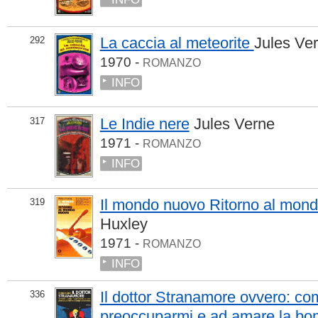
La caccia al meteorite
Jules Ve
292
1970 -
ROMANZO
INFO
Le Indie nere
Jules Verne
317
1971 -
ROMANZO
INFO
Il mondo nuovo Ritorno al mon
319
Huxley
1971 -
ROMANZO
INFO
Il dottor Stranamore ovvero: c
336
preoccuparmi e ad amare la b