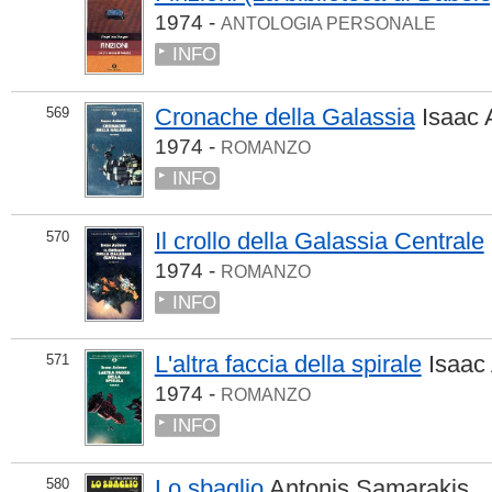
1974 -
ANTOLOGIA PERSONALE
INFO
Cronache della Galassia
Isaac
569
1974 -
ROMANZO
INFO
Il crollo della Galassia Centrale
570
1974 -
ROMANZO
INFO
L'altra faccia della spirale
Isaac
571
1974 -
ROMANZO
INFO
Lo sbaglio
Antonis Samarakis
580