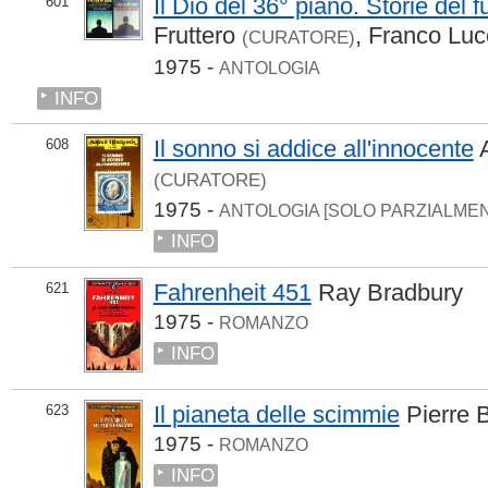
Il Dio del 36° piano. Storie del 
601
Fruttero
,
Franco Luc
(CURATORE)
1975 -
ANTOLOGIA
INFO
Il sonno si addice all'innocente
608
(CURATORE)
1975 -
ANTOLOGIA [SOLO PARZIALME
INFO
Fahrenheit 451
Ray Bradbury
621
1975 -
ROMANZO
INFO
Il pianeta delle scimmie
Pierre 
623
1975 -
ROMANZO
INFO