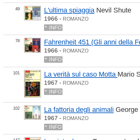
L'ultima spiaggia
Nevil Shute
49
1966 -
ROMANZO
INFO
Fahrenheit 451 (Gli anni della F
78
1966 -
ROMANZO
INFO
La verità sul caso Motta
Mario S
101
1967 -
ROMANZO
INFO
La fattoria degli animali
George 
102
1967 -
ROMANZO
INFO