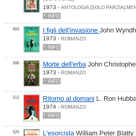
1973 -
ANTOLOGIA [SOLO PARZIALME
INFO
I figli dell'invasione
John Wynd
493
1973 -
ROMANZO
INFO
Morte dell'erba
John Christophe
506
1973 -
ROMANZO
INFO
Ritorno al domani
L. Ron Hubba
512
1974 -
ROMANZO
INFO
L'esorcista
William Peter Blatty
520