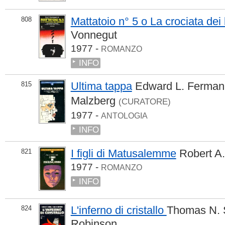
Mattatoio n° 5 o La crociata de
808
Vonnegut
1977 -
ROMANZO
INFO
Ultima tappa
Edward L. Ferma
815
Malzberg
(CURATORE)
1977 -
ANTOLOGIA
INFO
I figli di Matusalemme
Robert A.
821
1977 -
ROMANZO
INFO
L'inferno di cristallo
Thomas N. 
824
Robinson