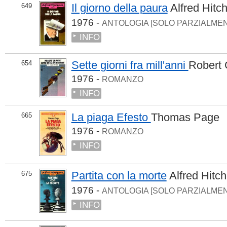
Il giorno della paura
Alfred Hit
649
1976 -
ANTOLOGIA [SOLO PARZIALME
INFO
Sette giorni fra mill'anni
Robert 
654
1976 -
ROMANZO
INFO
La piaga Efesto
Thomas Page
665
1976 -
ROMANZO
INFO
Partita con la morte
Alfred Hitc
675
1976 -
ANTOLOGIA [SOLO PARZIALME
INFO