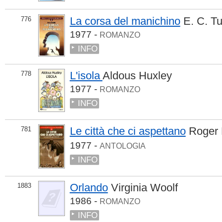
La corsa del manichino
E. C. T
776
1977 -
ROMANZO
INFO
L'isola
Aldous Huxley
778
1977 -
ROMANZO
INFO
Le città che ci aspettano
Roger
781
1977 -
ANTOLOGIA
INFO
Orlando
Virginia Woolf
1883
1986 -
ROMANZO
INFO