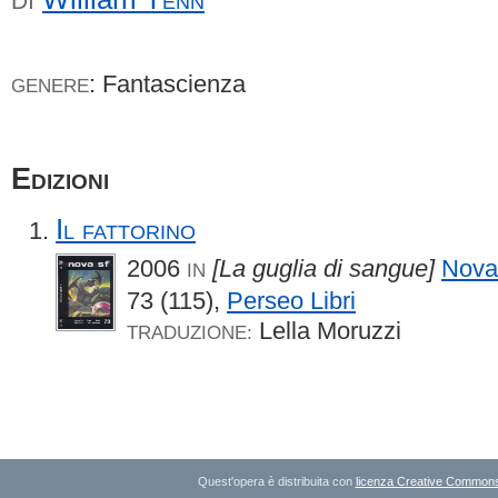
DI
: Fantascienza
GENERE
Edizioni
Il fattorino
2006
[La guglia di sangue]
Nova
IN
73 (115),
Perseo Libri
Lella Moruzzi
TRADUZIONE:
Quest'opera è distribuita con
licenza Creative Commons A