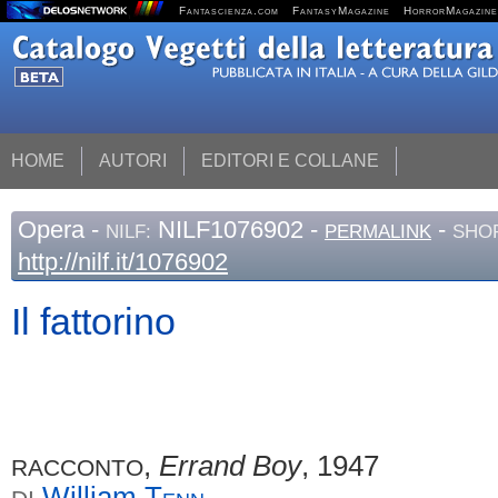
Fantascienza.com
FantasyMagazine
HorrorMagazine
HOME
AUTORI
EDITORI E COLLANE
Opera
-
NILF1076902 -
-
NILF:
PERMALINK
SHOR
http://nilf.it/1076902
Il fattorino
,
Errand Boy
, 1947
RACCONTO
William
Tenn