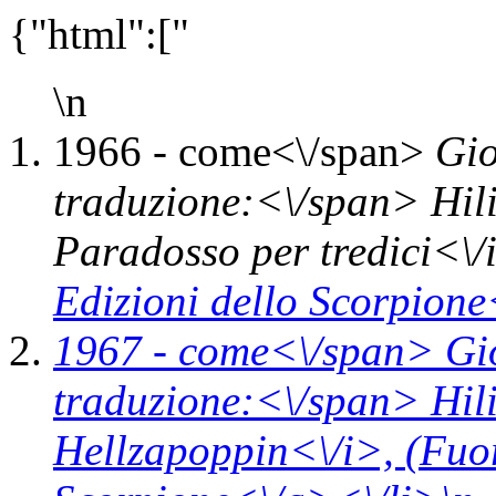
{"html":["
\n
1966 -
come<\/span>
Gio
traduzione:<\/span> Hili
Paradosso per tredici<\/
Edizioni dello Scorpione
1967 -
come<\/span>
Gi
traduzione:<\/span> Hili
Hellzapoppin<\/i>,
(Fuo