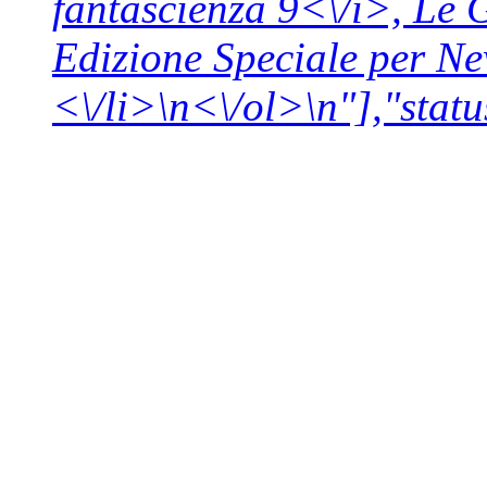
fantascienza 9<\/i>,
Le G
Edizione Speciale per N
<\/li>\n<\/ol>\n"],"statu