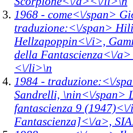
Scorpione<\/a><\/li>\n
1968 -
come<\/span>
Gi
traduzione:<\/span> Hili
Hellzapoppin<\/i>,
Gamm
della Fantascienza<\/a>
<\/li>\n
1984 -
traduzione:<\/sp
Sandrelli, \n
in<\/span>
fantascienza 9 (1947)<\/
Fantascienza]<\/a>,
SIA