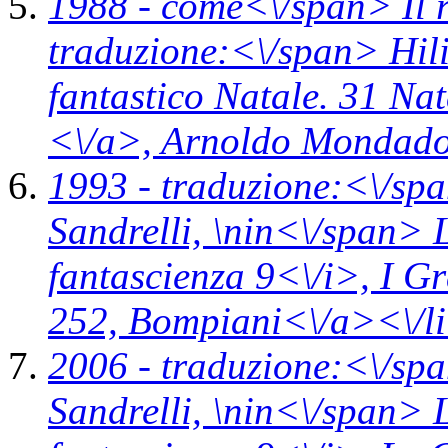
1988 -
come<\/span>
Il
traduzione:<\/span> Hili
fantastico Natale. 31 Nat
<\/a>,
Arnoldo Mondador
1993 -
traduzione:<\/sp
Sandrelli, \n
in<\/span>
fantascienza 9<\/i>,
I G
252,
Bompiani<\/a><\/l
2006 -
traduzione:<\/sp
Sandrelli, \n
in<\/span>