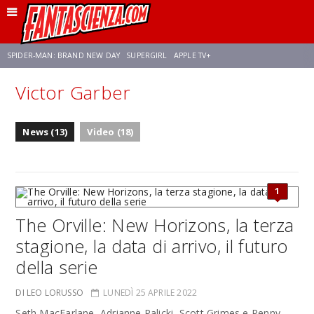
SPIDER-MAN: BRAND NEW DAY
SUPERGIRL
APPLE TV+
Victor Garber
FRANCO RICCIARDIELLO
ZENDAYA
STAR TREK
AVENGERS: DOOMSDAY
News (13)
Video (18)
NETFLIX
SADIE SINK
CELIA ROSE GOODING
1
The Orville: New Horizons, la terza
stagione, la data di arrivo, il futuro
della serie
DI LEO LORUSSO
LUNEDÌ 25 APRILE 2022
Seth MacFarlane, Adrianne Palicki, Scott Grimes e Penny