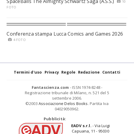
SpaceBalls The Almighty Schwartz Saga (A.S.S.)
10
FOTO
Conferenza stampa Lucca Comics and Games 2026
4 FOTO
Termini d'uso
Privacy
Regole
Redazione
Contatti
Fantascienza.com
- ISSN 1974-8248 -
Registrazione tribunale di Milano, n. 521 del 5
settembre 2006.
©2003
Associazione Delos Books
. Partita Iva
04029050962.
Pubblicità:
EADV s.r.l.
- Via Luigi
Capuana, 11 - 95030