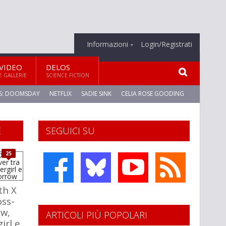
Informazioni
Login/Registrati
VIDEO
DELOS
E GALLERIE
SCIENCE FICTION
S: DOOMSDAY
NETFLIX
SADIE SINK
CELIA ROSE GOODING
E
SEGUICI SU
25
th X
oss-
ow,
ARTICOLI PIÙ POPOLARI
irl e