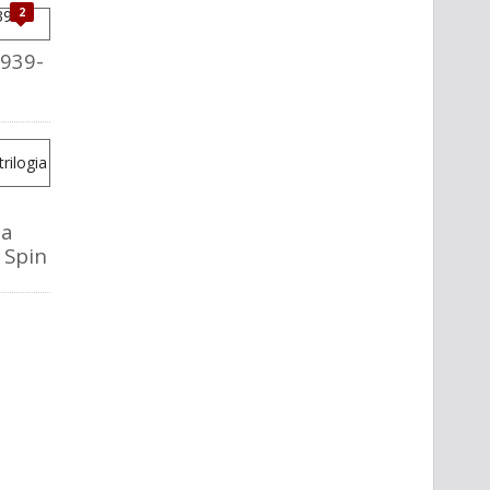
2
1939-
la
o Spin