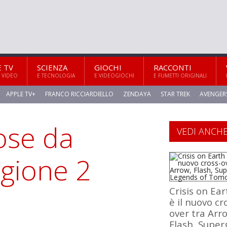
E TV
SCIENZA
GIOCHI
RACCONTI
 VIDEO
E TECNOLOGIA
E VIDEOGIOCHI
E FUMETTI ORIGINALI
APPLE TV+
FRANCO RICCIARDIELLO
ZENDAYA
STAR TREK
AVENGER
ose da
VEDI ANCH
agione 2
Crisis on Ear
è il nuovo cr
over tra Arr
Flash, Superg