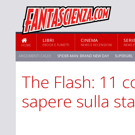
LIBRI
CINEMA
SERI
EBOOK E FUMETTI
NEWS E RECENSIONI
NEWS E
HOME
ARGOMENTI CALDI:
SPIDER-MAN: BRAND NEW DAY
SUPERGIRL
The Flash: 11 c
sapere sulla st