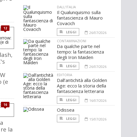
DALL'ITALIA
Il Qualunquismo sulla
fantascienza di Mauro
Covacich
12
LEGGI
26/07/2026
CONTAMINAZIONI
Da qualche parte nel
tempo: la fantascienza
lash,
degli Iron Maiden
's
LEGGI
26/07/2026
CW
EDITORIA
Dall’antichità alla Golden
o (e
Age: ecco la storia della
fantascienza letteraria
LEGGI
16/07/2026
16
Odissea
LEGGI
15/07/2026
ta
re la