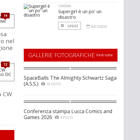
CINEMA
Supergirl è un po' un
19
disastro
LEGGI
8/07/2026
osa
o nel
gione
GALLERIE FOTOGRAFICHE
Vedi tutte
12
SpaceBalls The Almighty Schwartz Saga
(A.S.S.)
10 FOTO
a CW
Conferenza stampa Lucca Comics and
Games 2026
4 FOTO