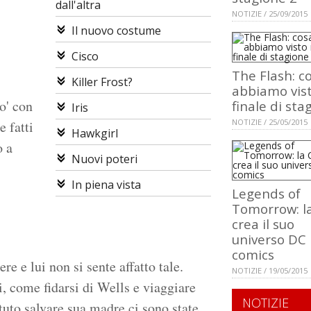
dall'altra
NOTIZIE / 25/09/2015
Il nuovo costume
Cisco
The Flash: c
Killer Frost?
abbiamo vist
o' con
finale di sta
Iris
NOTIZIE / 25/05/2015
e fatti
Hawkgirl
o a
Nuovi poteri
"
In piena vista
Legends of
Tomorrow: l
crea il suo
universo DC
comics
re e lui non si sente affatto tale.
NOTIZIE / 19/05/2015
, come fidarsi di Wells e viaggiare
NOTIZIE
tuto salvare sua madre ci sono state