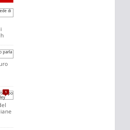
i
ch
uro
1
del
liane