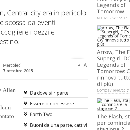
Legends of
Tomorrow
 Central city era in pericolo
NOTIZIE / 9/11/2017
te scossa da eventi
ccogliere i pezzi e
estino.
Arrow, The F
Supergirl, DC
Legends of
A
Mercoledì
A
Tomorrow: 
7 ottobre 2015
rinnova tutt
di più)
y Allen
NOTIZIE / 10/01/2017
Da dove si riparte
Essere o non essere
blemi
Earth Two
ontato
The Flash, s
per comincia
Buoni da una parte, cattivi
stagione 2