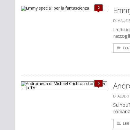
2
Emmy 
DI MAURI
L'edizio
raccogli
LEG
6
Andro
DI ALBER
Su YouT
romanzo
LEG