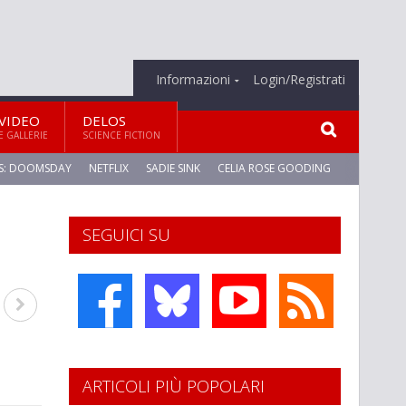
Informazioni
Login/Registrati
VIDEO
DELOS
E GALLERIE
SCIENCE FICTION
S: DOOMSDAY
NETFLIX
SADIE SINK
CELIA ROSE GOODING
SEGUICI SU
ARTICOLI PIÙ POPOLARI