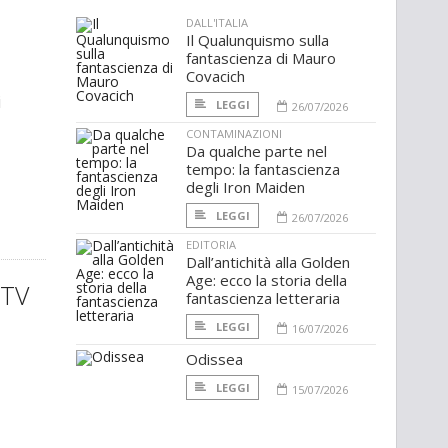
DALL'ITALIA
Il Qualunquismo sulla
fantascienza di Mauro
Covacich
i
LEGGI
26/07/2026
CONTAMINAZIONI
Da qualche parte nel
tempo: la fantascienza
degli Iron Maiden
LEGGI
26/07/2026
EDITORIA
Dall’antichità alla Golden
Age: ecco la storia della
 TV
fantascienza letteraria
LEGGI
16/07/2026
Odissea
LEGGI
15/07/2026