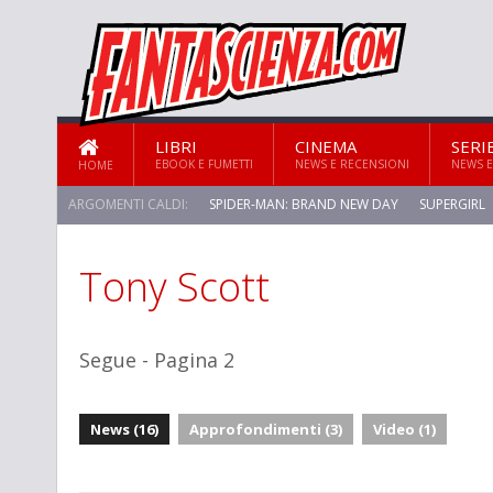
LIBRI
CINEMA
SERI
EBOOK E FUMETTI
NEWS E RECENSIONI
NEWS E
HOME
ARGOMENTI CALDI:
SPIDER-MAN: BRAND NEW DAY
SUPERGIRL
Tony Scott
Segue - Pagina 2
News (16)
Approfondimenti (3)
Video (1)