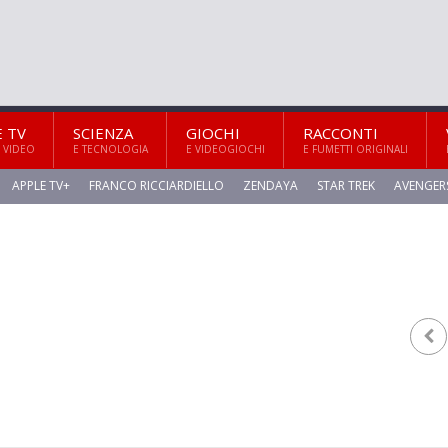
E TV
SCIENZA
GIOCHI
RACCONTI
 VIDEO
E TECNOLOGIA
E VIDEOGIOCHI
E FUMETTI ORIGINALI
APPLE TV+
FRANCO RICCIARDIELLO
ZENDAYA
STAR TREK
AVENGER