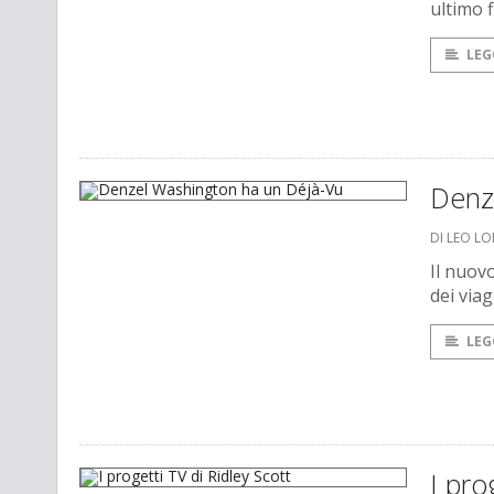
ultimo f
LEG
Denz
DI LEO L
Il nuov
dei via
LEG
I pro