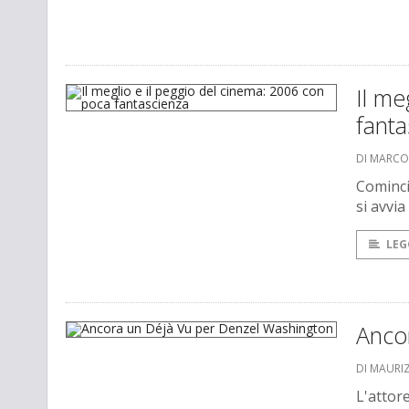
Il me
fanta
DI MARCO
Cominci
si avvia
LEG
Anco
DI MAURI
L'attor