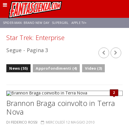
SPIDER-MAN: BRAND NEW DAY
SUPERGIRL
APPLE TV+
Star Trek: Enterprise
FRANCO RICCIARDIELLO
ZENDAYA
STAR TREK
AVENGERS: DOOMSDAY
Segue - Pagina 3
NETFLIX
SADIE SINK
STAR TREK: STRANGE NEW WORLDS
News (55)
Approfondimenti (4)
Video (3)
2
Brannon Braga coinvolto in Terra
Nova
DI FEDERICO ROSSI
MERCOLEDÌ 12 MAGGIO 2010