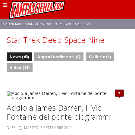
SPIDER-MAN: BRAND NEW DAY
SUPERGIRL
APPLE TV+
Star Trek Deep Space Nine
FRANCO RICCIARDIELLO
ZENDAYA
STAR TREK
AVENGERS: DOOMSDAY
News (43)
Approfondimenti (8)
Gallerie (1)
NETFLIX
SADIE SINK
STAR TREK: STRANGE NEW WORLDS
Video (13)
1
Addio a James Darren, il Vic
Fontaine del ponte ologrammi
DI S*
MARTEDÌ 3 SETTEMBRE 2024