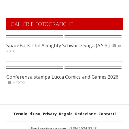
GALLERIE FOTOGRAFICHE
SpaceBalls The Almighty Schwartz Saga (A.S.S.)
10
FOTO
Conferenza stampa Lucca Comics and Games 2026
4 FOTO
Termini d'uso
Privacy
Regole
Redazione
Contatti
Fantascienza.com
- ISSN 1974-8248 -