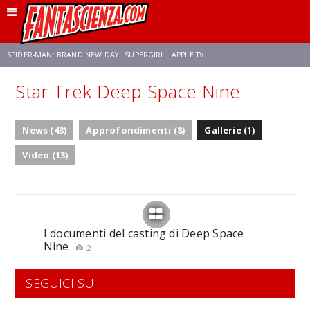
SPIDER-MAN: BRAND NEW DAY
SUPERGIRL
APPLE TV+
Star Trek Deep Space Nine
FRANCO RICCIARDIELLO
ZENDAYA
STAR TREK
AVENGERS: DOOMSDAY
News (43)
Approfondimenti (8)
Gallerie (1)
NETFLIX
SADIE SINK
STAR TREK: STRANGE NEW WORLDS
Video (13)
I documenti del casting di Deep Space
Nine
2
SEGUICI SU