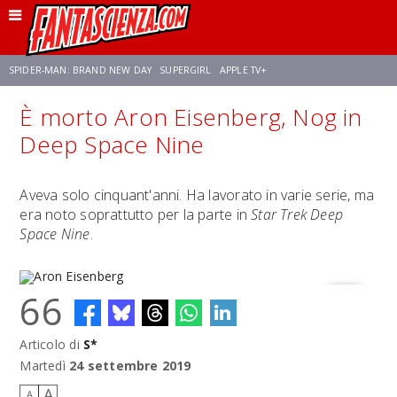
SPIDER-MAN: BRAND NEW DAY
SUPERGIRL
APPLE TV+
È morto Aron Eisenberg, Nog in
FRANCO RICCIARDIELLO
ZENDAYA
AVENGERS: DOOMSDAY
STAR TREK
Deep Space Nine
NETFLIX
SADIE SINK
STAR TREK: STRANGE NEW WORLDS
Aveva solo cinquant'anni. Ha lavorato in varie serie, ma
era noto soprattutto per la parte in
Star Trek Deep
Space Nine
.
66
Articolo di
S*
Aron Eisenberg
Martedì
24 settembre 2019
A
A