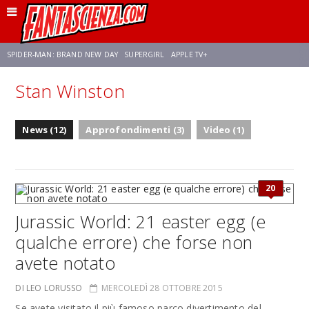
SPIDER-MAN: BRAND NEW DAY
SUPERGIRL
APPLE TV+
Stan Winston
FRANCO RICCIARDIELLO
ZENDAYA
STAR TREK
AVENGERS: DOOMSDAY
News (12)
Approfondimenti (3)
Video (1)
NETFLIX
SADIE SINK
CELIA ROSE GOODING
20
Jurassic World: 21 easter egg (e
qualche errore) che forse non
avete notato
DI LEO LORUSSO
MERCOLEDÌ 28 OTTOBRE 2015
Se avete visitato il più famoso parco divertimento del