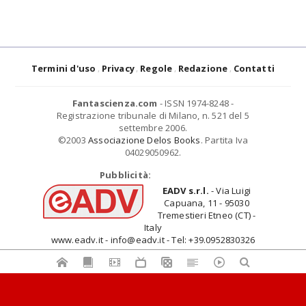
Termini d'uso
Privacy
Regole
Redazione
Contatti
Fantascienza.com
- ISSN 1974-8248 -
Registrazione tribunale di Milano, n. 521 del 5
settembre 2006.
©2003
Associazione Delos Books
. Partita Iva
04029050962.
Pubblicità:
EADV s.r.l.
- Via Luigi
Capuana, 11 - 95030
Tremestieri Etneo (CT) -
Italy
www.eadv.it - info@eadv.it - Tel: +39.0952830326