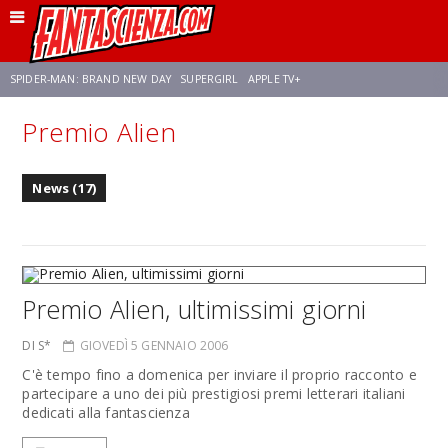
SPIDER-MAN: BRAND NEW DAY
SUPERGIRL
APPLE TV+
Premio Alien
FRANCO RICCIARDIELLO
ZENDAYA
STAR TREK
AVENGERS: DOOMSDAY
News (17)
NETFLIX
SADIE SINK
STAR TREK: STRANGE NEW WORLDS
Premio Alien, ultimissimi giorni
DI S*
GIOVEDÌ 5 GENNAIO 2006
C'è tempo fino a domenica per inviare il proprio racconto e
partecipare a uno dei più prestigiosi premi letterari italiani
dedicati alla fantascienza