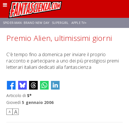
SPIDER-MAN: BRAND NEW DAY
SUPERGIRL
APPLE TV+
Premio Alien, ultimissimi giorni
FRANCO RICCIARDIELLO
ZENDAYA
STAR TREK
AVENGERS: DOOMSDAY
C'è tempo fino a domenica per inviare il proprio
racconto e partecipare a uno dei più prestigiosi premi
NETFLIX
SADIE SINK
CELIA ROSE GOODING
letterari italiani dedicati alla fantascienza
Articolo di
S*
Giovedì
5 gennaio 2006
A
A