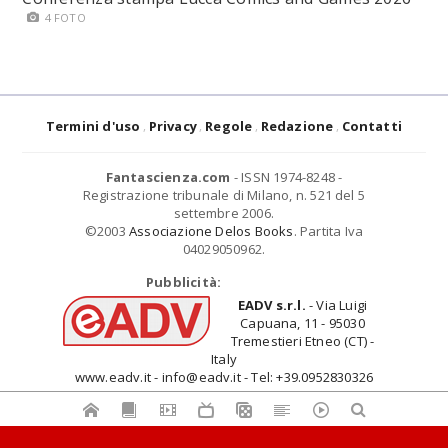
4 FOTO
Termini d'uso
Privacy
Regole
Redazione
Contatti
Fantascienza.com
- ISSN 1974-8248 -
Registrazione tribunale di Milano, n. 521 del 5
settembre 2006.
©2003
Associazione Delos Books
. Partita Iva
04029050962.
Pubblicità:
EADV s.r.l.
- Via Luigi
Capuana, 11 - 95030
Tremestieri Etneo (CT) -
Italy
www.eadv.it - info@eadv.it - Tel: +39.0952830326