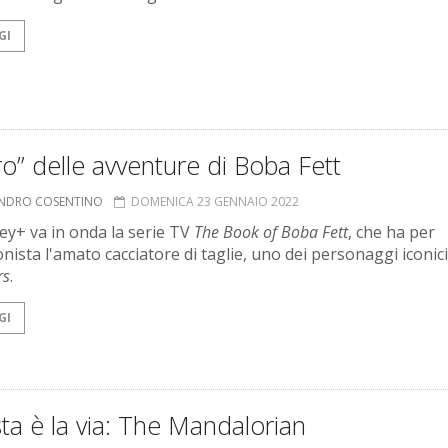
GI
ibro” delle avventure di Boba Fett
ANDRO COSENTINO
DOMENICA 23 GENNAIO 2022
ey+ va in onda la serie TV
T
he Book of Boba Fett
, che ha per
nista l'amato cacciatore di taglie, uno dei personaggi iconici
rs
.
GI
a è la via: The Mandalorian