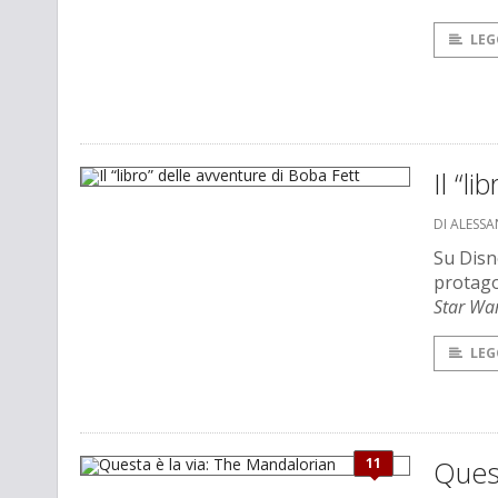
LEG
Il “l
DI ALESS
Su Disn
protago
Star Wa
LEG
11
Quest