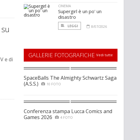
CINEMA
Supergirl è un po' un
disastro
LEGGI
 su
8/07/2026
GALLERIE FOTOGRAFICHE
Vedi tutte
V e di
SpaceBalls The Almighty Schwartz Saga
(A.S.S.)
10 FOTO
Conferenza stampa Lucca Comics and
Games 2026
4 FOTO