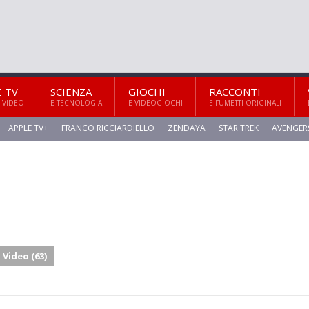
E TV
SCIENZA
GIOCHI
RACCONTI
 VIDEO
E TECNOLOGIA
E VIDEOGIOCHI
E FUMETTI ORIGINALI
APPLE TV+
FRANCO RICCIARDIELLO
ZENDAYA
STAR TREK
AVENGER
Video (63)