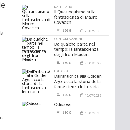
le
DALL'ITALIA
Il Qualunquismo sulla
fantascienza di Mauro
Covacich
LEGGI
26/07/2026
da
CONTAMINAZIONI
Da qualche parte nel
tempo: la fantascienza
degli Iron Maiden
LEGGI
26/07/2026
EDITORIA
Dall’antichità alla Golden
Age: ecco la storia della
fantascienza letteraria
LEGGI
16/07/2026
Odissea
LEGGI
15/07/2026
in