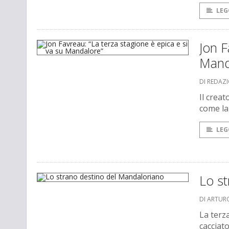
LEG
Jon F
Mand
DI REDAZ
Il creat
come la
LEG
Lo s
DI ARTUR
La terz
cacciato