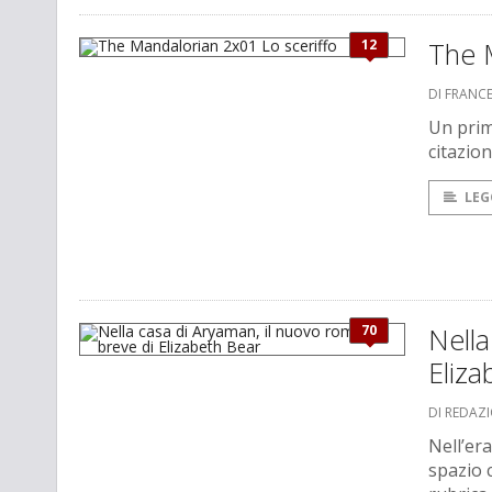
12
The 
DI FRANCE
Un prim
citazion
LEG
70
Nella
Eliza
DI REDAZ
Nell’er
spazio 