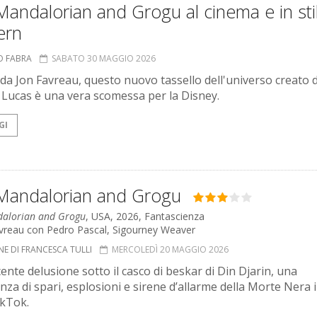
andalorian and Grogu al cinema e in sti
ern
O FABRA
SABATO 30 MAGGIO 2026
 da Jon Favreau, questo nuovo tassello dell'universo creato 
Lucas è una vera scomessa per la Disney.
GI
Mandalorian and Grogu
alorian and Grogu
, USA, 2026, Fantascienza
avreau con Pedro Pascal, Sigourney Weaver
NE DI FRANCESCA TULLI
MERCOLEDÌ 20 MAGGIO 2026
ente delusione sotto il casco di beskar di Din Djarin, una
nza di spari, esplosioni e sirene d’allarme della Morte Nera 
ikTok.