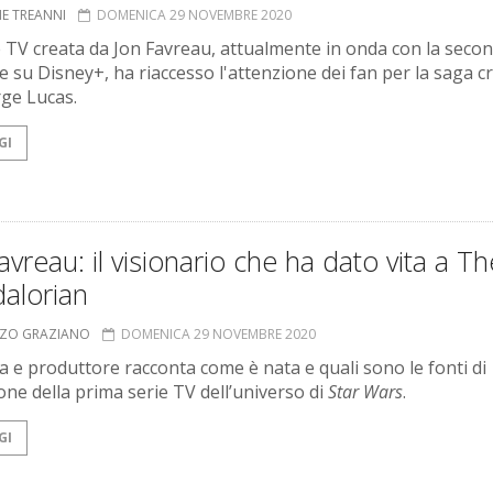
NE TREANNI
DOMENICA 29 NOVEMBRE 2020
e TV creata da Jon Favreau, attualmente in onda con la seco
e su Disney+, ha riaccesso l'attenzione dei fan per la saga c
ge Lucas.
GI
avreau: il visionario che ha dato vita a Th
alorian
NZO GRAZIANO
DOMENICA 29 NOVEMBRE 2020
ta e produttore racconta come è nata e quali sono le fonti di
ione della prima serie TV dell’universo di
Star Wars
.
GI