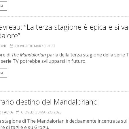
GI
avreau: “La terza stagione è epica e si va
alore”
IONE
GIOVEDÌ 30 MARZO 2023
ore di
The Mandalorian
parla della terza stagione della serie T
 serie TV potrebbe svilupparsi in futuro.
GI
trano destino del Mandaloriano
O FABRA
GIOVEDÌ 30 MARZO 2023
a stagione di The Mandalorian è decisamente incentrata sul
re di taglie e su Grogu.