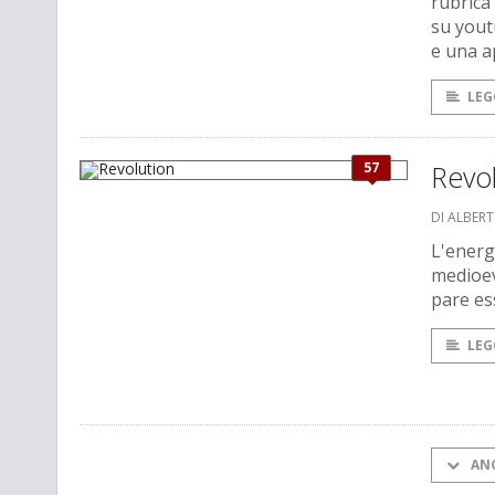
rubrica
su yout
e una a
LEG
57
Revol
DI ALBER
L'energ
medioev
pare es
LEG
AN