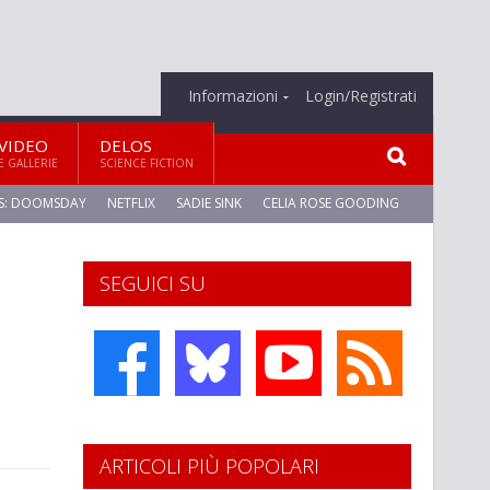
Informazioni
Login/Registrati
VIDEO
DELOS
E GALLERIE
SCIENCE FICTION
S: DOOMSDAY
NETFLIX
SADIE SINK
CELIA ROSE GOODING
SEGUICI SU
ARTICOLI PIÙ POPOLARI