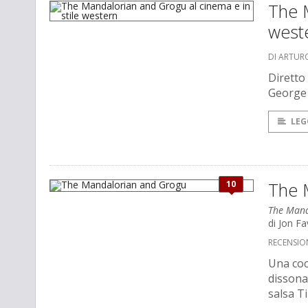
The M
west
DI ARTUR
Diretto
George 
LEG
10
The 
The Mand
di Jon F
RECENSIO
Una coc
dissona
salsa T