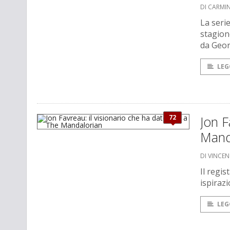
DI CARMI
La seri
stagion
da Geor
LEG
72
Jon F
Mand
DI VINCE
Il regis
ispiraz
LEG