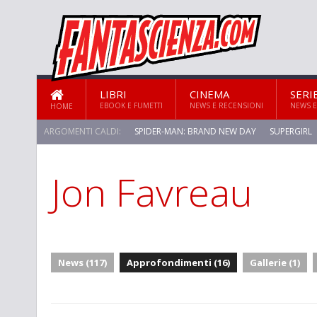
LIBRI
CINEMA
SERI
EBOOK E FUMETTI
NEWS E RECENSIONI
NEWS E
HOME
ARGOMENTI CALDI:
SPIDER-MAN: BRAND NEW DAY
SUPERGIRL
Jon Favreau
News (117)
Approfondimenti (16)
Gallerie (1)