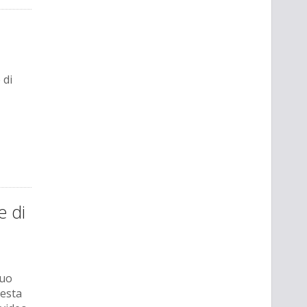
 di
e di
suo
uesta