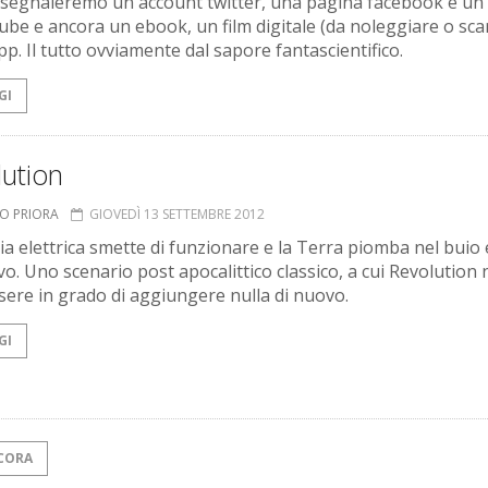
 segnaleremo un account twitter, una pagina facebook e un
ube e ancora un ebook, un film digitale (da noleggiare o sca
pp. Il tutto ovviamente dal sapore fantascientifico.
GI
ution
TO PRIORA
GIOVEDÌ 13 SETTEMBRE 2012
ia elettrica smette di funzionare e la Terra piomba nel buio 
o. Uno scenario post apocalittico classico, a cui Revolution
sere in grado di aggiungere nulla di nuovo.
GI
CORA