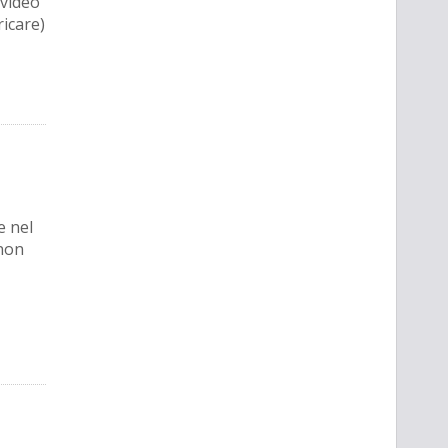
 video
ricare)
e nel
 non