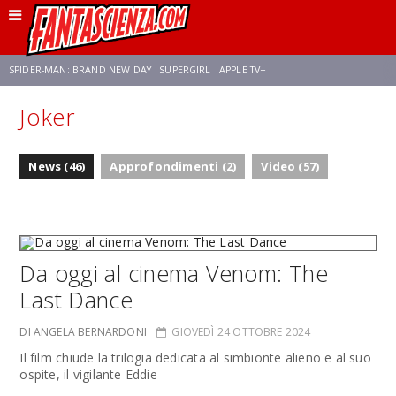
SPIDER-MAN: BRAND NEW DAY
SUPERGIRL
APPLE TV+
Joker
FRANCO RICCIARDIELLO
ZENDAYA
STAR TREK
AVENGERS: DOOMSDAY
News (46)
Approfondimenti (2)
Video (57)
NETFLIX
SADIE SINK
STAR TREK: STRANGE NEW WORLDS
Da oggi al cinema Venom: The
Last Dance
DI ANGELA BERNARDONI
GIOVEDÌ 24 OTTOBRE 2024
Il film chiude la trilogia dedicata al simbionte alieno e al suo
ospite, il vigilante Eddie