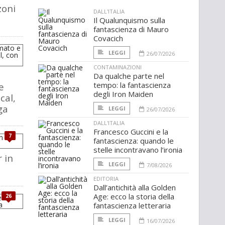
zoni
DALL'ITALIA
Il Qualunquismo sulla
fantascienza di Mauro
Covacich
LEGGI
26/07/2026
CONTAMINAZIONI
Da qualche parte nel
tempo: la fantascienza
e
degli Iron Maiden
cal,
ga
LEGGI
26/07/2026
DALL'ITALIA
Francesco Guccini e la
7
fantascienza: quando le
stelle incontravano l’ironia
 in
LEGGI
7/08/2026
EDITORIA
Dall’antichità alla Golden
Age: ecco la storia della
26
fantascienza letteraria
LEGGI
16/07/2026