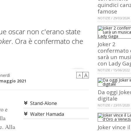
quindici can
famose
NOTIZIE / 29/03/2024
due oscar non c'erano state
oker
. Ora è confermato che
Joker 2
confermato 
sarà un musi
con Lady Ga
NOTIZIE / 15/06/2022
A
nerdì
A
 maggio 2021
Da oggi Joker
digitale
Stand-Alone
NOTIZIE / 23/01/2020
ro e
Walter Hamada
lla
e. Alla
Joker vince il