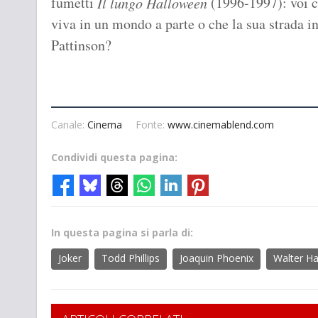
fumetti
(1996-1997): voi c
Il lungo Halloween
viva in un mondo a parte o che la sua strada i
Pattinson?
Canale:
Cinema
Fonte:
www.cinemablend.com
Condividi questa pagina:
In questa pagina si parla di:
Joker
Todd Phillips
Joaquin Phoenix
Walter H