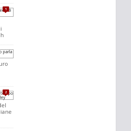
1
i
ch
uro
2
del
liane