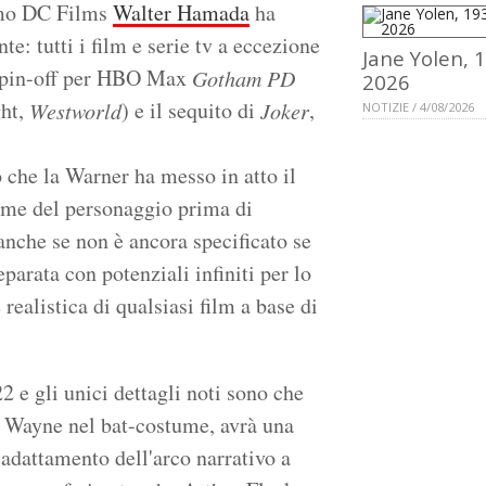
amo DC Films
Walter Hamada
ha
te: tutti i film e serie tv a eccezione
Jane Yolen, 
 spin-off per HBO Max
Gotham PD
2026
ght,
) e il sequito di
,
Westworld
Joker
NOTIZIE / 4/08/2026
 che la Warner ha messo in atto il
nome del personaggio prima di
 anche se non è ancora specificato se
eparata con potenziali infiniti per lo
realistica di qualsiasi film a base di
2 e gli unici dettagli noti sono che
ce Wayne nel bat-costume, avrà una
 adattamento dell'arco narrativo a