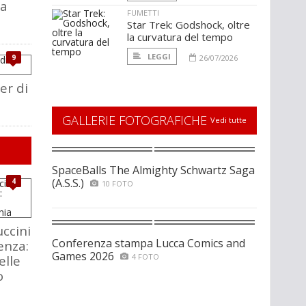
 a
FUMETTI
Star Trek: Godshock, oltre
la curvatura del tempo
LEGGI
9
26/07/2026
ler di
GALLERIE FOTOGRAFICHE
Vedi tutte
SpaceBalls The Almighty Schwartz Saga
(A.S.S.)
4
10 FOTO
ccini
Conferenza stampa Lucca Comics and
enza:
Games 2026
4 FOTO
elle
o