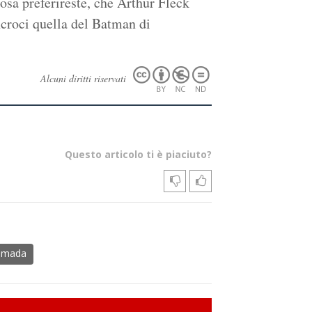
osa preferireste, che Arthur Fleck
ncroci quella del Batman di
Alcuni diritti riservati
Questo articolo ti è piaciuto?
amada