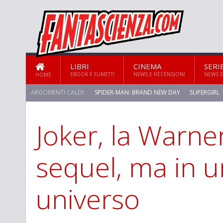
LIBRI
CINEMA
SERI
EBOOK E FUMETTI
NEWS E RECENSIONI
NEWS E
HOME
ARGOMENTI CALDI:
SPIDER-MAN: BRAND NEW DAY
SUPERGIRL
Joker, la Warner
STAR TREK: STRANGE NEW WORLDS
sequel, ma in u
universo