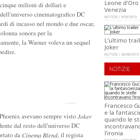
Leone d'Oro
cinque milioni di dollari e
Venezia
e dell'universo cinematografico DC
NOTIZIE / 9/09/2019
ardi di incasso nel mondo e due oscar,
olonna sonora per la
L'ultimo trai
amente, la Warner voleva un sequel
Joker
pedire.
NOTIZIE / 30/08/2019
NOTIZIE
Francesco Gu
e la fantasci
 e Phoenix avevano sempre visto
Joker
quando le st
ente dal resto dell'universo DC
incontravan
l’ironia
ortato da
, il regista
Cinema Blend