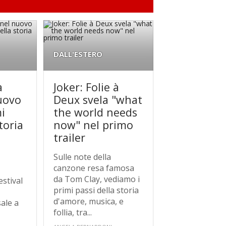
DALL'ESTERO
à
Joker: Folie à
uovo
Deux svela "what
mi
the world needs
toria
now" nel primo
trailer
Sulle note della
canzone resa famosa
da Tom Clay, vediamo i
estival
primi passi della storia
d'amore, musica, e
sale a
follia, tra...