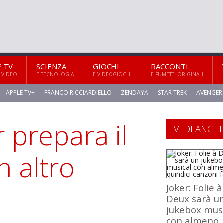
E TV
SCIENZA
GIOCHI
RACCONTI
 VIDEO
E TECNOLOGIA
E VIDEOGIOCHI
E FUMETTI ORIGINALI
APPLE TV+
FRANCO RICCIARDIELLO
ZENDAYA
STAR TREK
AVENGER
 prepara il
VEDI ANCH
n altro
Joker: Folie à
Deux sarà u
jukebox mus
con almeno