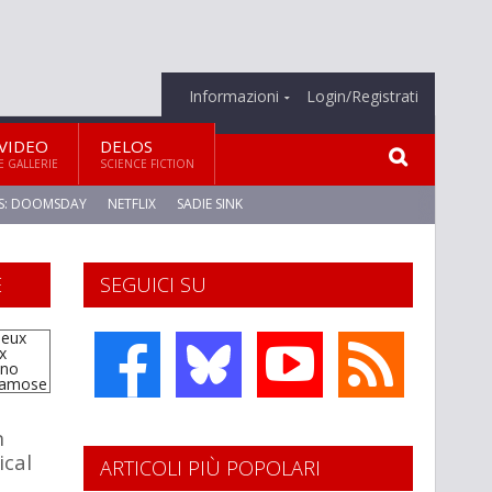
Informazioni
Login/Registrati
VIDEO
DELOS
E GALLERIE
SCIENCE FICTION
S: DOOMSDAY
NETFLIX
SADIE SINK
E
SEGUICI SU
n
ical
ARTICOLI PIÙ POPOLARI